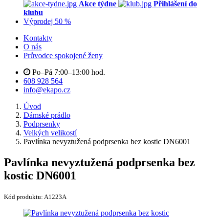
Akce týdne
Přihlášení do
klubu
Výprodej 50 %
Kontakty
O nás
Průvodce spokojené ženy
Po–Pá 7:00–13:00 hod.
608 928 564
info@ekapo.cz
Úvod
Dámské prádlo
Podprsenky
Velkých velikostí
Pavlínka nevyztužená podprsenka bez kostic DN6001
Pavlínka nevyztužená podprsenka bez
kostic DN6001
Kód produktu:
A1223A