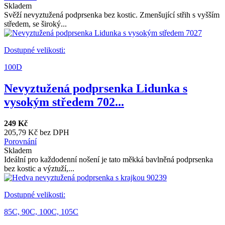
Skladem
Svěží nevyztužená podprsenka bez kostic. Zmenšující střih s vyšším
středem, se široký...
Dostupné velikosti:
100D
Nevyztužená podprsenka Lidunka s
vysokým středem 702...
249 Kč
205,79 Kč bez DPH
Porovnání
Skladem
Ideální pro každodenní nošení je tato měkká bavlněná podprsenka
bez kostic a výztuží,...
Dostupné velikosti:
85C,
90C,
100C,
105C