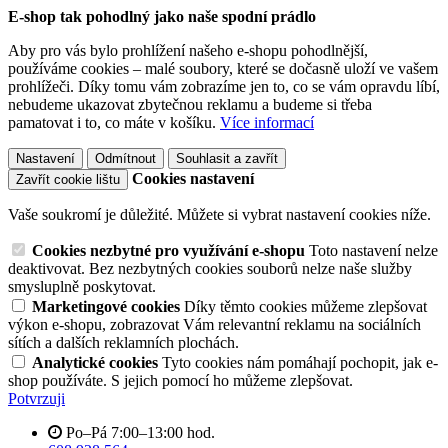
E-shop tak pohodlný jako naše spodní prádlo
Aby pro vás bylo prohlížení našeho e-shopu pohodlnější,
používáme cookies – malé soubory, které se dočasně uloží ve vašem
prohlížeči. Díky tomu vám zobrazíme jen to, co se vám opravdu líbí,
nebudeme ukazovat zbytečnou reklamu a budeme si třeba
pamatovat i to, co máte v košíku.
Více informací
Nastavení
Odmítnout
Souhlasit a zavřít
Cookies nastavení
Zavřít cookie lištu
Vaše soukromí je důležité. Můžete si vybrat nastavení cookies níže.
Cookies nezbytné pro využívání e-shopu
Toto nastavení nelze
deaktivovat. Bez nezbytných cookies souborů nelze naše služby
smysluplně poskytovat.
Marketingové cookies
Díky těmto cookies můžeme zlepšovat
výkon e-shopu, zobrazovat Vám relevantní reklamu na sociálních
sítích a dalších reklamních plochách.
Analytické cookies
Tyto cookies nám pomáhají pochopit, jak e-
shop používáte. S jejich pomocí ho můžeme zlepšovat.
Potvrzuji
Po–Pá 7:00–13:00 hod.