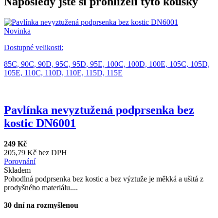
Naposledy jste si prohlíželi tyto kousky
Novinka
Dostupné velikosti:
85C,
90C,
90D,
95C,
95D,
95E,
100C,
100D,
100E,
105C,
105D,
105E,
110C,
110D,
110E,
115D,
115E
Pavlínka nevyztužená podprsenka bez
kostic DN6001
249 Kč
205,79 Kč bez DPH
Porovnání
Skladem
Pohodlná podprsenka bez kostic a bez výztuže je měkká a ušitá z
prodyšného materiálu....
30 dní na rozmyšlenou