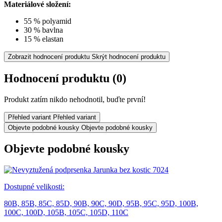
Materiálové složení:
55 % polyamid
30 % bavlna
15 % elastan
Zobrazit hodnocení produktu
Skrýt hodnocení produktu
Hodnocení produktu
(0)
Produkt zatím nikdo nehodnotil, buďte první!
Přehled variant
Přehled variant
Objevte podobné kousky
Objevte podobné kousky
Objevte podobné kousky
Dostupné velikosti:
80B,
85B,
85C,
85D,
90B,
90C,
90D,
95B,
95C,
95D,
100B,
100C,
100D,
105B,
105C,
105D,
110C