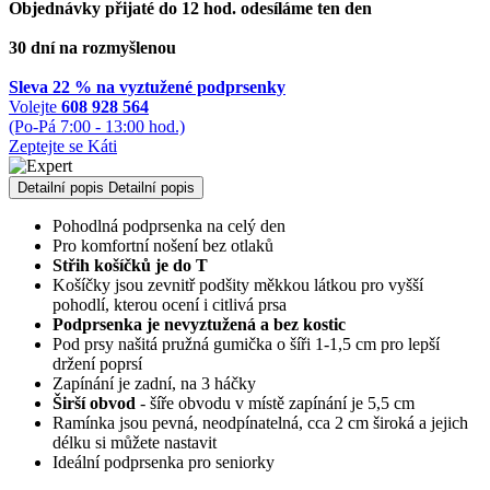
Objednávky přijaté do 12 hod. odesíláme ten den
30 dní na rozmyšlenou
Sleva 22 % na vyztužené podprsenky
Volejte
608 928 564
(Po-Pá 7:00 - 13:00 hod.)
Zeptejte se Káti
Detailní popis
Detailní popis
Pohodlná podprsenka na celý den
Pro komfortní nošení bez otlaků
Střih košíčků je do T
Košíčky jsou zevnitř podšity měkkou látkou pro vyšší
pohodlí, kterou ocení i citlivá prsa
Podprsenka je nevyztužená a bez kostic
Pod prsy našitá pružná gumička o šíři 1-1,5 cm pro lepší
držení poprsí
Zapínání je zadní, na 3 háčky
Širší obvod
- šíře obvodu v místě zapínání je 5,5 cm
Ramínka jsou pevná, neodpínatelná, cca 2 cm široká a jejich
délku si můžete nastavit
Ideální podprsenka pro seniorky