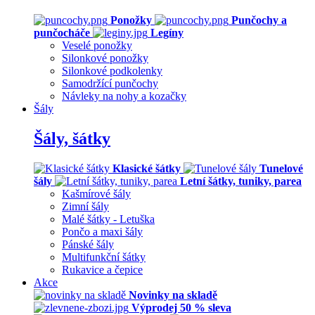
Ponožky
Punčochy a
punčocháče
Legíny
Veselé ponožky
Silonkové ponožky
Silonkové podkolenky
Samodržící punčochy
Návleky na nohy a kozačky
Šály
Šály, šátky
Klasické šátky
Tunelové
šály
Letní šátky, tuniky, parea
Kašmírové šály
Zimní šály
Malé šátky - Letuška
Pončo a maxi šály
Pánské šály
Multifunkční šátky
Rukavice a čepice
Akce
Novinky na skladě
Výprodej 50 % sleva