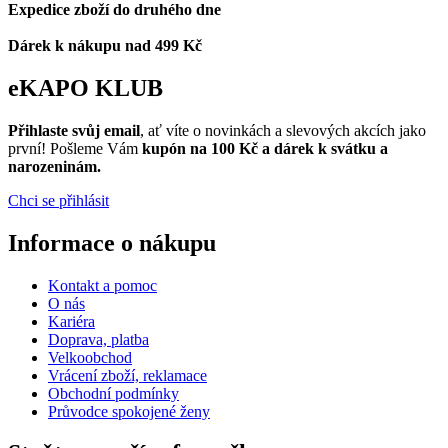
Expedice zboží do druhého dne
Dárek k nákupu nad 499 Kč
eKAPO KLUB
Přihlaste svůj email
, ať víte o novinkách a slevových akcích jako
první! Pošleme Vám
kupón na 100 Kč a dárek k svátku a
narozeninám.
Chci se přihlásit
Informace o nákupu
Kontakt a pomoc
O nás
Kariéra
Doprava, platba
Velkoobchod
Vrácení zboží, reklamace
Obchodní podmínky
Průvodce spokojené ženy