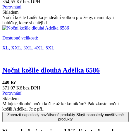
354,55 Kč bez DPH
Porovnání
Skladem
Noční košile Laděnka je ideální volbou pro ženy, maminky i
babičky, které si chtějí d...
Dostupné velikosti:
XL,
XXL,
3XL,
4XL,
5XL
Noční košile dlouhá Adélka 6586
449 Kč
371,07 Kč bez DPH
Porovnání
Skladem
Milujete dlouhé noční košile až ke kotníkům? Pak zkuste noční
košili Adélka. Je z pří...
Zobrazit naposledy navštívené produkty
Skrýt naposledy navštívené
produkty