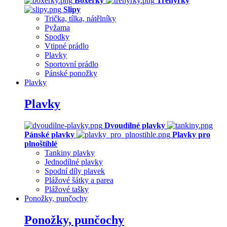
Boxerky
Trenýrky
Slipy
Trička, tílka, nátělníky
Pyžama
Spodky
Vtipné prádlo
Plavky
Sportovní prádlo
Pánské ponožky
Plavky
Plavky
Dvoudílné plavky
Pánské plavky
Plavky pro
plnoštíhlé
Tankiny plavky
Jednodílné plavky
Spodní díly plavek
Plážové šátky a parea
Plážové tašky
Ponožky, punčochy
Ponožky, punčochy