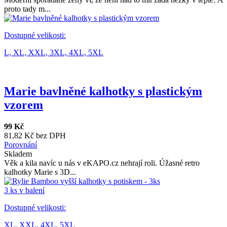
proto tady m...
Dostupné velikosti:
L,
XL,
XXL,
3XL,
4XL,
5XL
Marie bavlněné kalhotky s plastickým
vzorem
99 Kč
81,82 Kč bez DPH
Porovnání
Skladem
Věk a kila navíc u nás v eKAPO.cz nehrají roli. Úžasné retro
kalhotky Marie s 3D...
3 ks v balení
Dostupné velikosti:
XL,
XXL,
4XL,
5XL