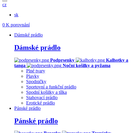
cz
sk
0
K porovnání
Dámské prádlo
Dámské prádlo
Podprsenky
Kalhotky a
tanga
Noční košilky a pyžama
Plné tvary
Plavky
Spodničky
Sportovní a funkční prádlo
Spodní košilky a tílka
Stahovací prádlo
Erotické prádlo
Pánské prádlo
Pánské prádlo