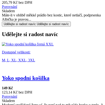
205,79 Kč bez DPH
Porovnání
Skladem
Máte-li v oblibě měkké prádlo bez kostic, které netlačí, podprsenka
Albička je pravou...
Udělejte si radost navíc
Udělejte si radost navíc
Udělejte si radost navíc
Dostupné velikosti:
M,
L,
XL,
XXL,
3XL
Yoko spodní košilka
149 Kč
123,14 Kč bez DPH
Porovnání
Skladem
Moderní spořádané ženy ví, že není nad to mít záda hezky v teple. A