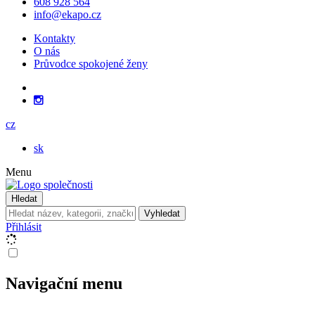
608 928 564
info@ekapo.cz
Kontakty
O nás
Průvodce spokojené ženy
cz
sk
Menu
Hledat
Vyhledat
Přihlásit
Navigační menu