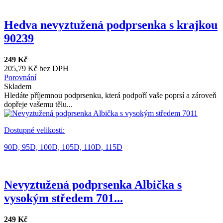
Hedva nevyztužená podprsenka s krajkou
90239
249 Kč
205,79 Kč bez DPH
Porovnání
Skladem
Hledáte příjemnou podprsenku, která podpoří vaše poprsí a zároveň
dopřeje vašemu tělu...
Dostupné velikosti:
90D,
95D,
100D,
105D,
110D,
115D
Nevyztužená podprsenka Albička s
vysokým středem 701...
249 Kč