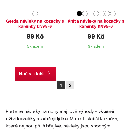
Gerda návleky na kozačky s
Anita návleky na kozačky s
kamínky DN95-6
kamínky DN95-6
99 Kč
99 Kč
Skladem
Skladem
Načíst další
1
2
Pletené návleky na nohy mají dvě výhody -
vkusně
oživí kozačky a zahřejí lýtka.
Máte-li slabší kozačky,
které nejsou příliš hřejivé, návleky jsou vhodným