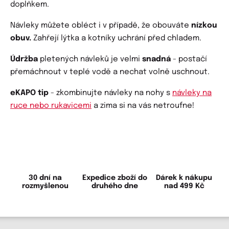
doplňkem.
Návleky můžete obléct i v případě, že obouváte
nízkou
obuv.
Zahřejí lýtka a kotníky uchrání před chladem.
Údržba
pletených návleků je velmi
snadná
- postačí
přemáchnout v teplé vodě a nechat volně uschnout.
eKAPO tip
- zkombinujte návleky na nohy s
návleky na
ruce nebo rukavicemi
a zima si na vás netroufne!
30 dní na
Expedice zboží do
Dárek k nákupu
rozmyšlenou
druhého dne
nad 499 Kč