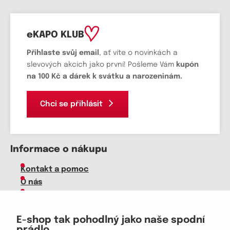
eKAPO KLUB
Přihlaste svůj email
, ať víte o novinkách a
slevových akcích jako první! Pošleme Vám
kupón
na 100 Kč a dárek k svátku a narozeninám.
Chci se přihlásit
Informace o nákupu
Kontakt a pomoc
O nás
Kariéra
Doprava, platba
E-shop tak pohodlný jako naše spodní
Velkoobchod
prádlo