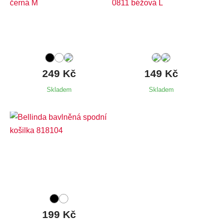
Dostupné velikosti:
Dostupné velikosti:
Koupit
M,
XL,
3XL
S,
M,
L,
XL,
XXL
Yoko spodní košilka bílá L
Skladem
13 ks
249 Kč
149 Kč
Koupit
Skladem
Skladem
Yoko spodní košilka béžová M
Skladem
8 ks
Koupit
Dostupné velikosti:
Yoko spodní košilka béžová XL
M,
L
Skladem
12 ks
Koupit
199 Kč