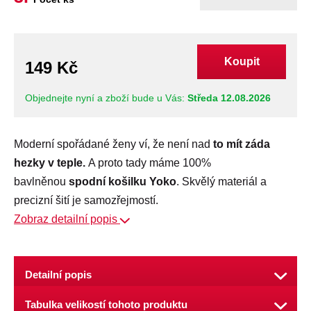
Koupit
149 Kč
Objednejte nyní a zboží bude u Vás:
Středa 12.08.2026
Moderní spořádané ženy ví, že není nad
to mít záda
hezky v teple.
A proto tady máme 100%
bavlněnou
spodní košilku Yoko
. Skvělý materiál a
precizní šití je samozřejmostí.
Zobraz detailní popis
Detailní popis
Nejpohodlnější
materiálové složení: 100 % bavlna
Tabulka velikostí tohoto produktu