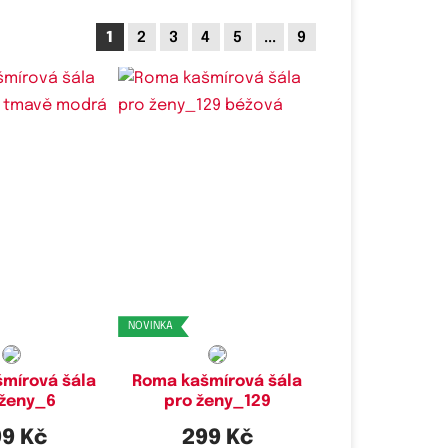
1
2
3
4
5
...
9
NOVINKA
mírová šála
Roma kašmírová šála
 ženy_6
pro ženy_129
9 Kč
299 Kč