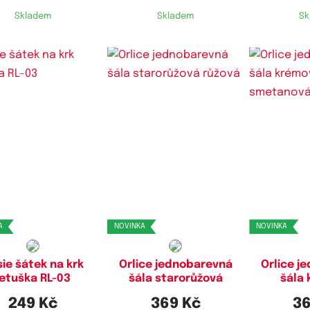
Skladem
Skladem
Sk
A
NOVINKA
NOVINKA
ie šátek na krk
Orlice jednobarevná
Orlice j
letuška RL-03
šála starorůžová
šála
249 Kč
369 Kč
36