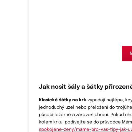
N
Jak nosit šály a šátky přirozen
Klasické šátky na krk
vypadají nejlépe, kdy
jednoduchý uzel nebo přeložení do trojúhel
působí ležérně a zároveň chrání. Pokud ch
kolem krku, podívejte se do průvodce Máme
spokojene-zeny/mame-pro-vas-tipy-jak-uv