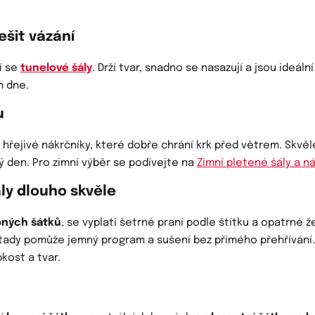
ešit vázání
í se
tunelové šály
. Drží tvar, snadno se nasazují a jsou ideální 
m dne.
u
 hřejivé nákrčníky, které dobře chrání krk před větrem. Skvěl
dý den. Pro zimní výběr se podívejte na
Zimní pletené šály a n
aly dlouho skvěle
ných šátků
, se vyplatí šetrné praní podle štítku a opatrné 
 tady pomůže jemný program a sušení bez přímého přehřívání. 
kost a tvar.