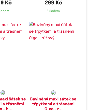
9 Kč
299 Kč
ladem
Skladem
maxi šátek se
Bavlněný maxi šátek se
i a třásněmi
třpytkami a třásněmi
a - b...
Olga - r...