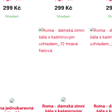
299 Kč
299 Kč
29
Skladem
Skladem
Sk
Roma - dámská zimní
Roma - d
na jednobarevná
šála s kašmírovým
šála s 