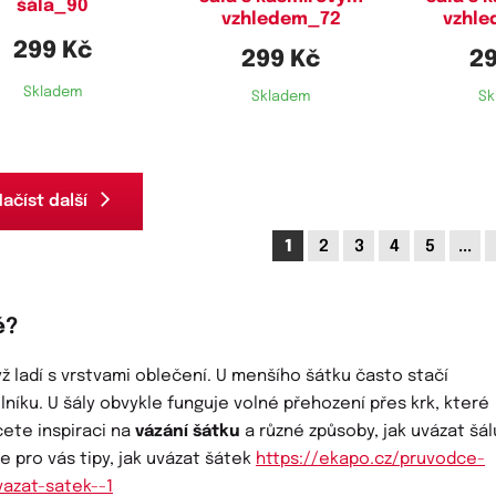
šála_90
vzhledem_72
vzhl
299 Kč
299 Kč
29
Skladem
Skladem
Sk
ačíst další
1
2
3
4
5
...
ě?
ž ladí s vrstvami oblečení. U menšího šátku často stačí
níku. U šály obvykle funguje volné přehození přes krk, které
cete inspiraci na
vázání šátku
a různé způsoby, jak uvázat šál
 pro vás tipy, jak uvázat šátek
https://ekapo.cz/pruvodce-
azat-satek--1