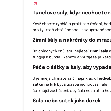
Tunelové šály, když nechcete ř
Když chcete rychlé a praktické řešení, hod
pro ty, kteří chtějí pohodlí bez úprav běhe
Zimní šály a nákrčníky do mraz
Do chladných dnů jsou nejlepší
zimní šály
a
fungují k bundě i kabátu a využijete je kaž
Péče o šátky a šály, aby vypad
U jemnějších materiálů, například u
hedváb
šátků na krk
bývá údržba jednodušší, ale i
šetrnější zacházení, aby šála neztratila heb
Šála nebo šátek jako dárek