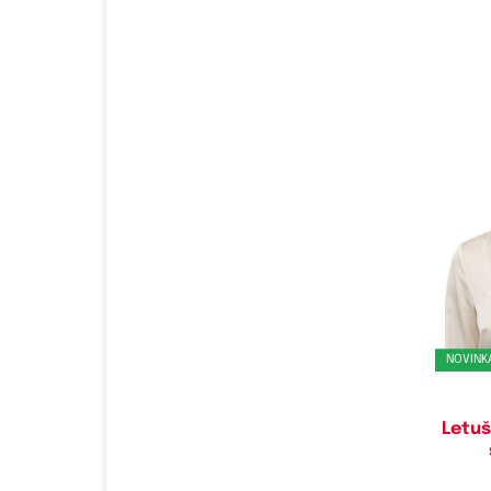
NOVINK
Letuš