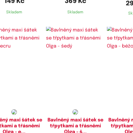
149 Kč
369 Kč
29
Skladem
Skladem
Sk
ěný maxi šátek se
Bavlněný maxi šátek se
Bavlněný 
tkami a třásněmi
třpytkami a třásněmi
třpytkam
Olga - e...
Olga - š...
Olg