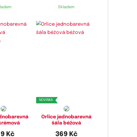
ladem
Skladem
NOVINKA
ednobarevná
Orlice jednobarevná
 krémová
šála béžová
9 Kč
369 Kč