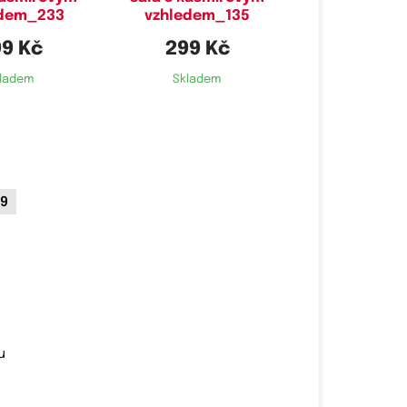
edem_233
vzhledem_135
9 Kč
299 Kč
ladem
Skladem
9
u