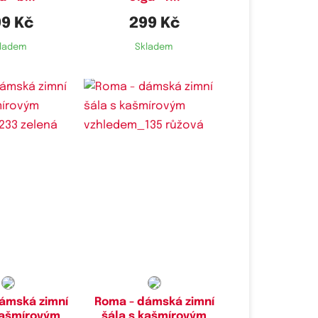
9 Kč
299 Kč
ladem
Skladem
ámská zimní
Roma - dámská zimní
kašmírovým
šála s kašmírovým