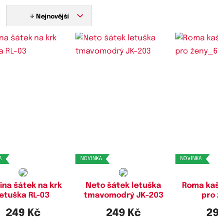
:
Nejnovější
A
NOVINKA
NOVINKA
ina šátek na krk
Neto šátek letuška
Roma kaš
letuška RL-03
tmavomodrý JK-203
pro
249 Kč
249 Kč
29