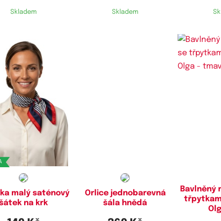
Skladem
Skladem
Sk
A
Bavlněný 
ka malý saténový
Orlice jednobarevná
třpytkam
šátek na krk
šála hnědá
Olg