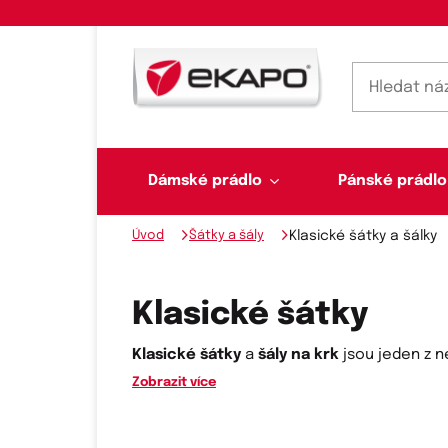
Dámské prádlo
Pánské prádlo
Úvod
Šátky a šály
Klasické šátky a šálky
Dámské prádlo
Pánské prádlo
Plavky
Ponožky, punčochy
Šály, šátky
Klasické šátky
Klasické šátky
a
šály na krk
jsou jeden z ne
Zobrazit více
Novinky na skladě
Dvoudílné plavky
Klasické šátky
Podprsenky
Ponožky
Boxerky