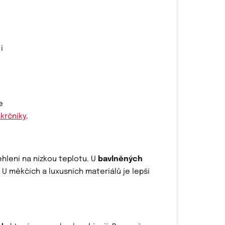
i
e
ákrčníky
.
žehlení na nízkou teplotu. U
bavlněných
U měkčích a luxusních materiálů je lepší