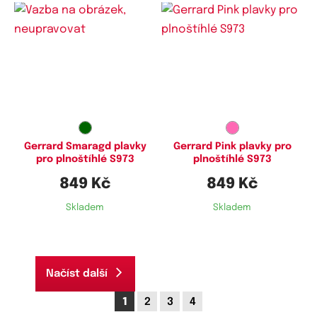
Dostupné velikosti:
Dostupné velikosti:
M,
4XL,
5XL,
6XL
M,
XL,
4XL,
5XL
Gerrard Smaragd plavky
Gerrard Pink plavky pro
pro plnoštíhlé S973
plnoštíhlé S973
849 Kč
849 Kč
Skladem
Skladem
Načíst další
1
2
3
4