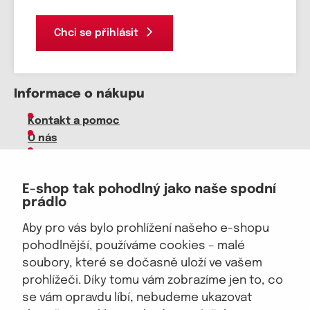
Chci se přihlásit
Informace o nákupu
Kontakt a pomoc
O nás
Kariéra
Doprava, platba
E-shop tak pohodlný jako naše spodní
Velkoobchod
prádlo
Vrácení zboží, reklamace
Obchodní podmínky
Aby pro vás bylo prohlížení našeho e-shopu
Průvodce spokojené ženy
pohodlnější, používáme cookies – malé
soubory, které se dočasně uloží ve vašem
Staňte se naším fanouškem
prohlížeči. Díky tomu vám zobrazíme jen to, co
se vám opravdu líbí, nebudeme ukazovat