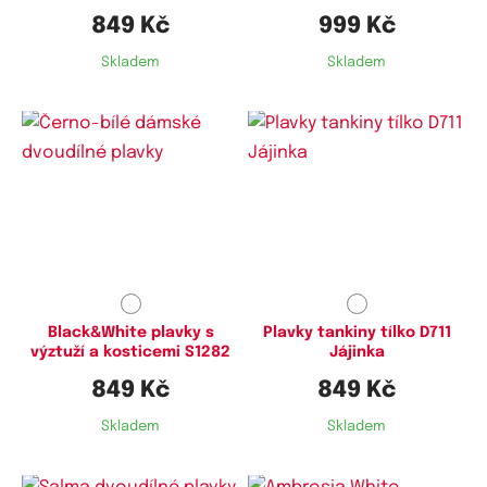
849 Kč
999 Kč
Skladem
Skladem
Dostupné velikosti:
Dostupné velikosti:
M
XL,
5XL
Black&White plavky s
Plavky tankiny tílko D711
výztuží a kosticemi S1282
Jájinka
849 Kč
849 Kč
Skladem
Skladem