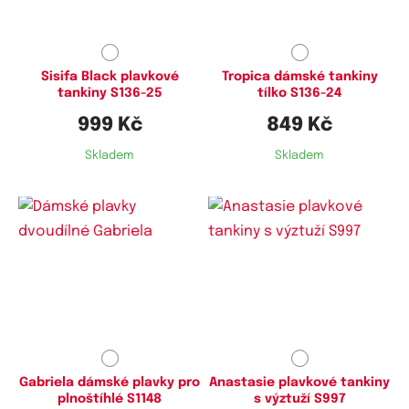
Sisifa Black plavkové
Tropica dámské tankiny
tankiny S136-25
tílko S136-24
999 Kč
849 Kč
Skladem
Skladem
Dostupné velikosti:
Dostupné velikosti:
XXL,
3XL,
5XL,
6XL
XXL,
4XL,
5XL
Gabriela dámské plavky pro
Anastasie plavkové tankiny
plnoštíhlé S1148
s výztuží S997