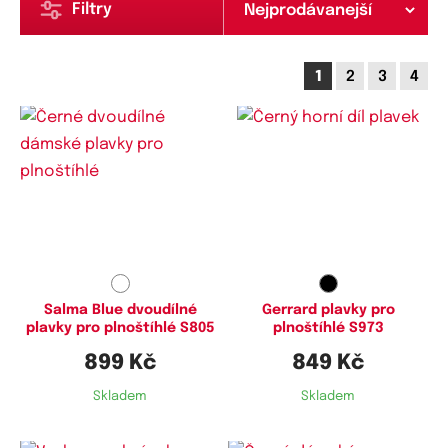
Filtry
1
2
3
4
Dostupné velikosti:
Dostupné velikosti:
XXL,
3XL,
4XL,
5XL,
6XL
M,
L,
4XL
Salma Blue dvoudílné
Gerrard plavky pro
plavky pro plnoštíhlé S805
plnoštíhlé S973
899 Kč
849 Kč
Skladem
Skladem