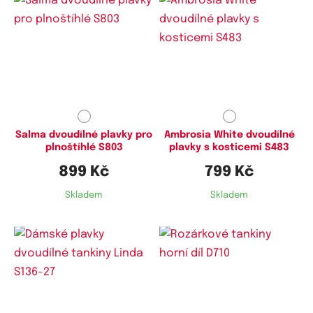
Dostupné velikosti:
Dostupné velikosti:
XXL,
5XL
M,
L,
4XL
Salma dvoudílné plavky pro
Ambrosia White dvoudílné
plnoštíhlé S803
plavky s kosticemi S483
899 Kč
799 Kč
Skladem
Skladem
Dostupné velikosti:
Dostupné velikosti:
L,
3XL,
4XL,
5XL
L,
XL,
5XL