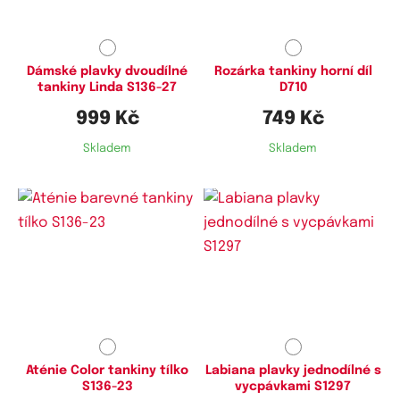
Dámské plavky dvoudílné
Rozárka tankiny horní díl
tankiny Linda S136-27
D710
999 Kč
749 Kč
Skladem
Skladem
Dostupné velikosti:
Dostupné velikosti:
L,
XL,
4XL
L,
XL,
XXL
Aténie Color tankiny tílko
Labiana plavky jednodílné s
S136-23
vycpávkami S1297