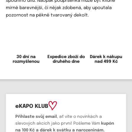
spodního dílu. Naopak podprsenka může být klidně
mírně barevnější, či nějak zdobená, aby upoutala
pozornost na pěkně tvarovaný dekolt.
30 dní na
Expedice zboží do
Dárek k nákupu
rozmyšlenou
druhého dne
nad 499 Kč
eKAPO KLUB
Přihlaste svůj email
, ať víte o novinkách a
slevových akcích jako první! Pošleme Vám
kupón
na 100 Kč a dárek k svátku a narozeninám.