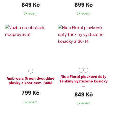
849 Kč
899 Kč
Skladem
Skladem
Dostupné velikosti:
Dostupné velikosti:
M,
L,
3XL,
4XL
L,
XL,
XXL,
4XL
Nice Floral plavkové šaty
Ambrosia Green dvoudílné
tankiny vyztužené košíčky
plavky s kosticemi S483
...
799 Kč
849 Kč
Skladem
Skladem