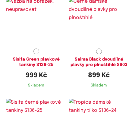
Dostupné velikosti:
Dostupné velikosti:
L,
XL,
XXL,
3XL,
4XL
4XL,
5XL
Sisifa Green plavkové
Salma Black dvoudílné
tankiny S136-25
plavky pro plnoštíhlé S803
999 Kč
899 Kč
Skladem
Skladem
Dostupné velikosti:
Dostupné velikosti:
L,
XL,
4XL
L,
XL,
XXL,
3XL,
4XL