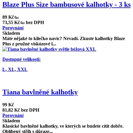
Blaze Plus Size bambusové kalhotky - 3 ks
89 Kč
/ks
73,55 Kč
bez DPH
/ks
Porovnání
Skladem
Máte nějaké to kilečko navíc? Nevadí. Zkuste kalhotky Blaze
Plus z pružné viskózové l...
Dostupné velikosti:
L,
XL,
XXL
Tiana bavlněné kalhotky
99 Kč
81,82 Kč bez DPH
Porovnání
Skladem
Klasické bavlněné kalhotky, ve kterých se budete cítít dobře.
Oblíbený střih s důraze...