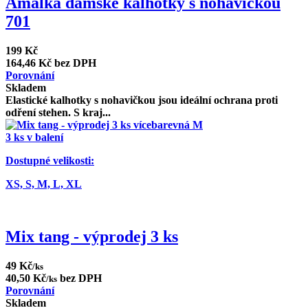
Amálka dámské kalhotky s nohavičkou
701
199 Kč
164,46 Kč bez DPH
Porovnání
Skladem
Elastické kalhotky s nohavičkou jsou ideální ochrana proti
odření stehen. S kraj...
3 ks v balení
Dostupné velikosti:
XS,
S,
M,
L,
XL
Mix tang - výprodej 3 ks
49 Kč
/ks
40,50 Kč
bez DPH
/ks
Porovnání
Skladem