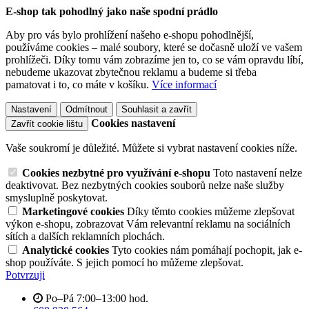
E-shop tak pohodlný jako naše spodní prádlo
Aby pro vás bylo prohlížení našeho e-shopu pohodlnější,
používáme cookies – malé soubory, které se dočasně uloží ve vašem
prohlížeči. Díky tomu vám zobrazíme jen to, co se vám opravdu líbí,
nebudeme ukazovat zbytečnou reklamu a budeme si třeba
pamatovat i to, co máte v košíku.
Více informací
Nastavení
Odmítnout
Souhlasit a zavřít
Cookies nastavení
Zavřít cookie lištu
Vaše soukromí je důležité. Můžete si vybrat nastavení cookies níže.
Cookies nezbytné pro využívání e-shopu
Toto nastavení nelze
deaktivovat. Bez nezbytných cookies souborů nelze naše služby
smysluplně poskytovat.
Marketingové cookies
Díky těmto cookies můžeme zlepšovat
výkon e-shopu, zobrazovat Vám relevantní reklamu na sociálních
sítích a dalších reklamních plochách.
Analytické cookies
Tyto cookies nám pomáhají pochopit, jak e-
shop používáte. S jejich pomocí ho můžeme zlepšovat.
Potvrzuji
Po–Pá 7:00–13:00 hod.