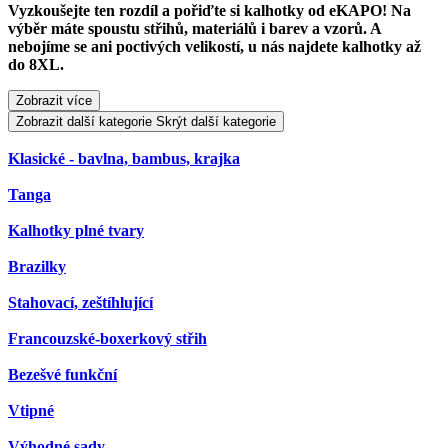
Vyzkoušejte ten rozdíl
a pořiďte si kalhotky od eKAPO! Na
výběr máte spoustu střihů, materiálů i barev a vzorů. A
nebojíme se ani poctivých velikostí, u nás najdete
kalhotky až
do 8XL.
Zobrazit více
Zobrazit další kategorie
Skrýt další kategorie
Klasické - bavlna, bambus, krajka
Tanga
Kalhotky plné tvary
Brazilky
Stahovací, zeštíhlující
Francouzské-boxerkový střih
Bezešvé funkční
Vtipné
Výhodné sady