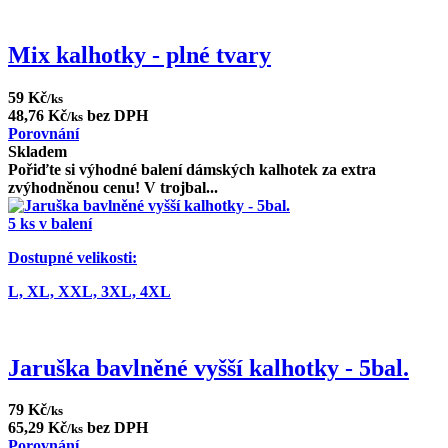
Mix kalhotky - plné tvary
59 Kč
/ks
48,76 Kč
bez DPH
/ks
Porovnání
Skladem
Pořiďte si výhodné balení dámských kalhotek za extra
zvýhodněnou cenu! V trojbal...
5 ks v balení
Dostupné velikosti:
L,
XL,
XXL,
3XL,
4XL
Jaruška bavlněné vyšší kalhotky - 5bal.
79 Kč
/ks
65,29 Kč
bez DPH
/ks
Porovnání