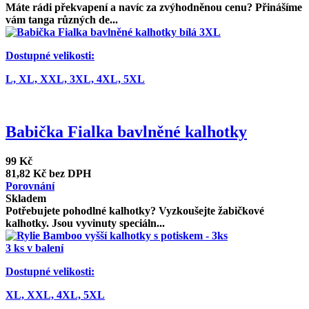
Máte rádi překvapení a navíc za zvýhodněnou cenu? Přinášíme
vám tanga různých de...
Dostupné velikosti:
L,
XL,
XXL,
3XL,
4XL,
5XL
Babička Fialka bavlněné kalhotky
99 Kč
81,82 Kč bez DPH
Porovnání
Skladem
Potřebujete pohodlné kalhotky? Vyzkoušejte žabičkové
kalhotky. Jsou vyvinuty speciáln...
3 ks v balení
Dostupné velikosti:
XL,
XXL,
4XL,
5XL