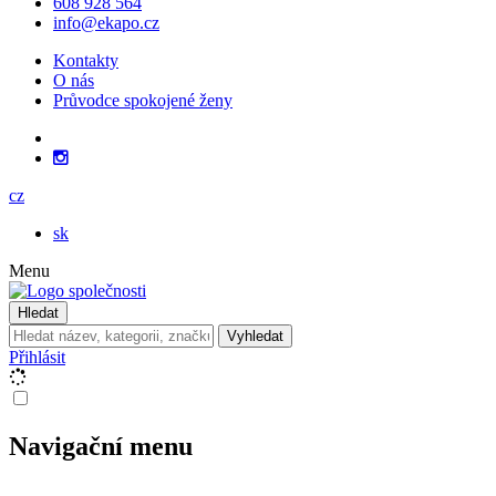
608 928 564
info@ekapo.cz
Kontakty
O nás
Průvodce spokojené ženy
cz
sk
Menu
Hledat
Vyhledat
Přihlásit
Navigační menu