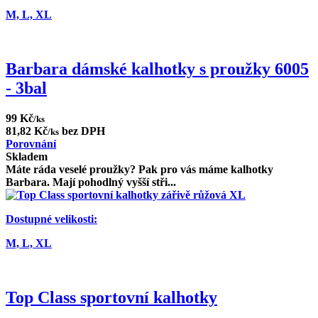
M,
L,
XL
Barbara dámské kalhotky s proužky 6005
- 3bal
99 Kč
/ks
81,82 Kč
bez DPH
/ks
Porovnání
Skladem
Máte ráda veselé proužky? Pak pro vás máme kalhotky
Barbara. Mají pohodlný vyšší stři...
Dostupné velikosti:
M,
L,
XL
Top Class sportovní kalhotky