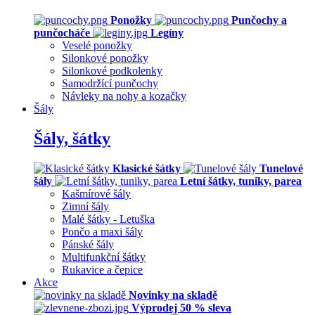
Ponožky
Punčochy a
punčocháče
Legíny
Veselé ponožky
Silonkové ponožky
Silonkové podkolenky
Samodržící punčochy
Návleky na nohy a kozačky
Šály
Šály, šátky
Klasické šátky
Tunelové
šály
Letní šátky, tuniky, parea
Kašmírové šály
Zimní šály
Malé šátky - Letuška
Pončo a maxi šály
Pánské šály
Multifunkční šátky
Rukavice a čepice
Akce
Novinky na skladě
Výprodej 50 % sleva