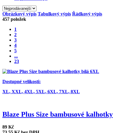
Obrázkový výpis
Tabulkový výpis
Řádkový výpis
457
položek
1
2
3
4
5
...
23
Dostupné velikosti:
XL,
XXL,
4XL,
5XL,
6XL,
7XL,
8XL
Blaze Plus Size bambusové kalhotky
89 Kč
73,55 Kč bez DPH