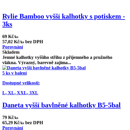
Rylie Bamboo vyšší kalhotky s potiskem -
3ks
69 Kč
/ks
57,02 Kč
bez DPH
/ks
Porovnání
Skladem
Jemné kalhotky vyššího střihu z příjemného a pružného
vlákna. Výrazný, barevně zajíma...
5 ks v balení
Dostupné velikosti:
L,
XL,
XXL,
3XL
Daneta vyšší bavlněné kalhotky B5-5bal
79 Kč
/ks
65,29 Kč
bez DPH
/ks
Porovnání