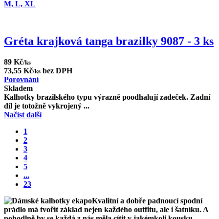
M,
L,
XL
Gréta krajková tanga brazilky 9087 - 3 ks
89 Kč
/ks
73,55 Kč
bez DPH
/ks
Porovnání
Skladem
Kalhotky brazilského typu výrazně poodhalují zadeček. Zadní
díl je totožně vykrojený ...
Načíst další
1
2
3
4
5
...
23
Kvalitní a dobře padnoucí
spodní
prádlo má tvořit základ nejen každého outfitu, ale i šatníku. A
pohodlně by se každá z nás měla cítit v jakémkoli kousku –