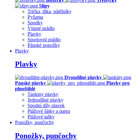
Boxerky
Trenýrky
Slipy
Trička, tílka, nátělníky
Pyžama
Spodky
Vtipné prádlo
Plavky
Sportovní prádlo
Pánské ponožky
Plavky
Plavky
Dvoudílné plavky
Pánské plavky
Plavky pro
plnoštíhlé
Tankiny plavky
Jednodílné plavky
Spodní díly plavek
Plážové šátky a parea
Plážové tašky
Ponožky, punčochy
Ponožky, punčochy