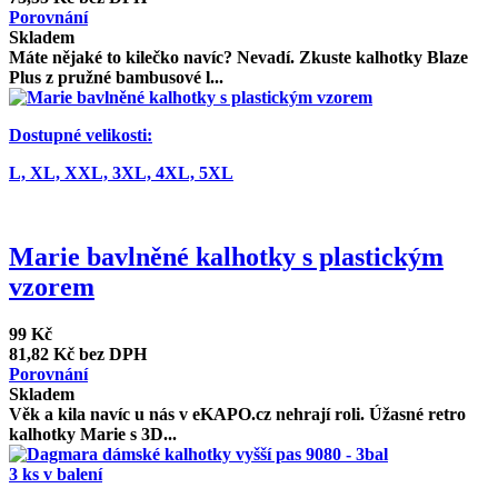
Porovnání
Skladem
Máte nějaké to kilečko navíc? Nevadí. Zkuste kalhotky Blaze
Plus z pružné bambusové l...
Dostupné velikosti:
L,
XL,
XXL,
3XL,
4XL,
5XL
Marie bavlněné kalhotky s plastickým
vzorem
99 Kč
81,82 Kč bez DPH
Porovnání
Skladem
Věk a kila navíc u nás v eKAPO.cz nehrají roli. Úžasné retro
kalhotky Marie s 3D...
3 ks v balení