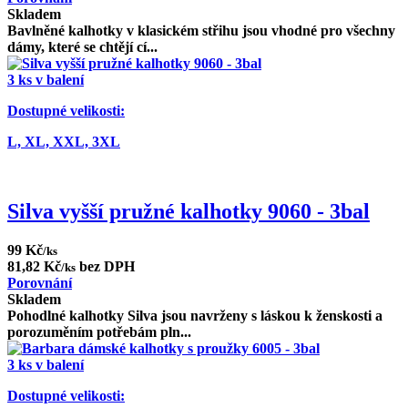
Skladem
Bavlněné kalhotky v klasickém střihu jsou vhodné pro všechny
dámy, které se chtějí cí...
3 ks v balení
Dostupné velikosti:
L,
XL,
XXL,
3XL
Silva vyšší pružné kalhotky 9060 - 3bal
99 Kč
/ks
81,82 Kč
bez DPH
/ks
Porovnání
Skladem
Pohodlné kalhotky Silva jsou navrženy s láskou k ženskosti a
porozuměním potřebám pln...
3 ks v balení
Dostupné velikosti: