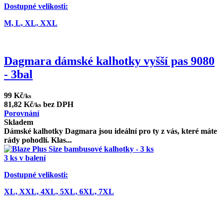
Dostupné velikosti:
M,
L,
XL,
XXL
Dagmara dámské kalhotky vyšší pas 9080
- 3bal
99 Kč
/ks
81,82 Kč
bez DPH
/ks
Porovnání
Skladem
Dámské kalhotky Dagmara jsou ideální pro ty z vás, které máte
rády pohodlí. Klas...
3 ks v balení
Dostupné velikosti:
XL,
XXL,
4XL,
5XL,
6XL,
7XL