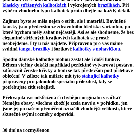
klasicky střižených kalhotkách
i vykrojených
brazilkách
. Při
výběru vhodného typu kalhotek proto dbejte na každý detail.
Zajímat byste se měla nejen o střih, ale i
materiál
.
Bavlněné
kousky
jsou především ze zdravotního hlediska variantou, po
které bychom měly sahat nejčastěji. Asi se ale shodneme, že bez
elegantně střižených
krajkových kalhotek
se prostě
neobejdeme. I ty u nás najdete. Připravena pro vás máme
svůdná
tanga
,
brazilky
i šortkové
kalhotky s nohavičkou
.
Spodní dámské kalhotky mohou zastat ale i další funkce.
Během vteřiny dokáží například
perfektně vytvarovat postavu
,
zdůraznit ženské křivky
a hodí se tak především pod přiléhavé
oblečení. V záloze tak můžete mít tyto
stahující kalhotky
připraveny pro jakoukoli speciální příležitost, kdy se
potřebujete
cítit sebejistě
.
Překvapila vás
odstřižená či chybějící originální visačka?
Nemějte obavy, všechno zboží je zcela nové a v pořádku, jen
jsme jej po našem přeměření označili vhodnější velikostí, které
skutečně svými rozměry odpovídá.
30 dní na rozmyšlenou