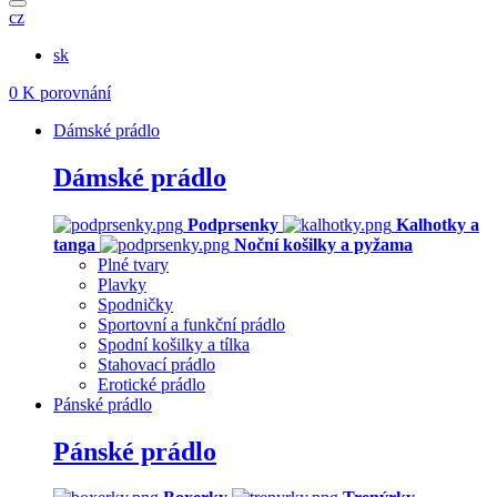
cz
sk
0
K porovnání
Dámské prádlo
Dámské prádlo
Podprsenky
Kalhotky a
tanga
Noční košilky a pyžama
Plné tvary
Plavky
Spodničky
Sportovní a funkční prádlo
Spodní košilky a tílka
Stahovací prádlo
Erotické prádlo
Pánské prádlo
Pánské prádlo