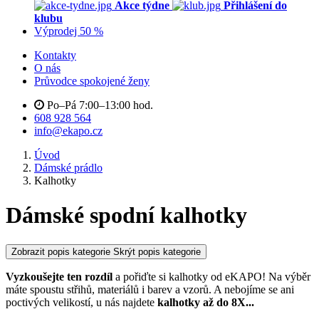
Akce týdne
Přihlášení do
klubu
Výprodej 50 %
Kontakty
O nás
Průvodce spokojené ženy
Po–Pá 7:00–13:00 hod.
608 928 564
info@ekapo.cz
Úvod
Dámské prádlo
Kalhotky
Dámské spodní kalhotky
Zobrazit popis kategorie
Skrýt popis kategorie
Vyzkoušejte ten rozdíl
a pořiďte si kalhotky od eKAPO! Na výběr
máte spoustu střihů, materiálů i barev a vzorů. A nebojíme se ani
poctivých velikostí, u nás najdete
kalhotky až do 8X
...