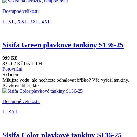
Dostupné velikosti:
L,
XL,
XXL,
3XL,
4XL
Sisifa Green plavkové tankiny S136-25
999 Kč
825,62 Kč bez DPH
Porovnání
Skladem
Milujete vodu, ale nechcete odhalovat bříško? Vše vyřeší tankiny.
Plavkové tílko, kte...
Dostupné velikosti:
L,
XXL
Sisifa Color plavkové tankiny S136-25