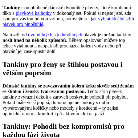
Tankiny
jsou oblíbené dámské dvoudílné plavky, které kombinují
tílko a
plavkové kalhotky
v dokonalý set.
Pokud si nejste jisté, zda
jsou pro vás tou pravou volbou, podívejte se,
jak vybrat ideální střih
plavek pro plnoštíhlé
.
Na rozdíl od
dvoudílných
a
jednodílných
plavek je možno tankiny
nosit hned na několik způsobů
. Během opalování můžete top
lehce vytáhnout a naopak při procházce kolem vody nebo při
plavání jej zase spustit dolů.
Tankiny pro ženy se štíhlou postavou i
větším poprsím
Dámské tankiny se zavazováním kolem krku skvěle sedí ženám
se štíhlou i žensky tvarovanou postavou.
Tento střih plavek
tankiny zvýrazní dekolt a zároveň poskytuje pohodlí při pohybu.
Pokud máte větší poprsí, doporučujeme tankiny s dobře
vytvarovanými košíčky nebo modely s kosticemi – ty zajistí
optimální oporu a komfort i při aktivním dni na pláži
Tankiny: Pohodlí bez kompromisů pro
každou fázi života