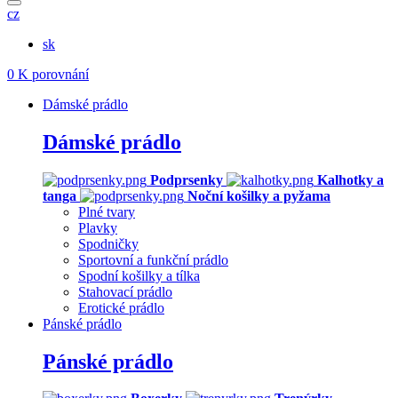
cz
sk
0
K porovnání
Dámské prádlo
Dámské prádlo
Podprsenky
Kalhotky a
tanga
Noční košilky a pyžama
Plné tvary
Plavky
Spodničky
Sportovní a funkční prádlo
Spodní košilky a tílka
Stahovací prádlo
Erotické prádlo
Pánské prádlo
Pánské prádlo