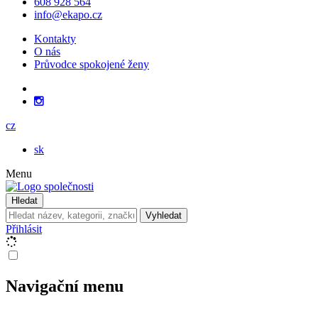
608 928 564
info@ekapo.cz
Kontakty
O nás
Průvodce spokojené ženy
cz
sk
Menu
Hledat
Vyhledat
Přihlásit
Navigační menu