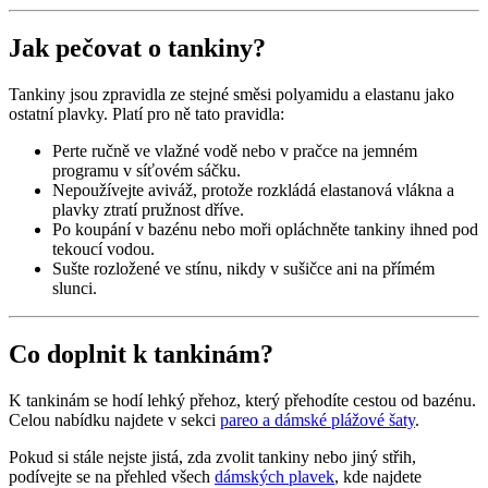
Jak pečovat o tankiny?
Tankiny jsou zpravidla ze stejné směsi polyamidu a elastanu jako
ostatní plavky. Platí pro ně tato pravidla:
Perte ručně ve vlažné vodě nebo v pračce na jemném
programu v síťovém sáčku.
Nepoužívejte aviváž, protože rozkládá elastanová vlákna a
plavky ztratí pružnost dříve.
Po koupání v bazénu nebo moři opláchněte tankiny ihned pod
tekoucí vodou.
Sušte rozložené ve stínu, nikdy v sušičce ani na přímém
slunci.
Co doplnit k tankinám?
K tankinám se hodí lehký přehoz, který přehodíte cestou od bazénu.
Celou nabídku najdete v sekci
pareo a dámské plážové šaty
.
Pokud si stále nejste jistá, zda zvolit tankiny nebo jiný střih,
podívejte se na přehled všech
dámských plavek
, kde najdete