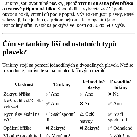
Tankiny jsou dvoudílné plavky, jejichž
vrchní díl sahá přes bříško
a tvarově připomíná tílko
. Spodní díl si vyberete zvlášť podle
obvodu boků, vrchní díl podle poprsí. Výsledkem jsou plavky, které
zakrývají, kde je třeba, a přitom nejsou tak kompaktní jako
jednodílný střih. Nabídka pokrývá velikosti od 36 do 54 a výše.
Čím se tankiny liší od ostatních typů
plavek?
Tankiny stojí na pomezí jednodílných a dvoudílných plavek. Než se
rozhodnete, podívejte se na přehled klíčových rozdílů:
Jednodílné
Dvoudílné
Vlastnost
Tankiny
plavky
bikiny
Zakrytí bříška
✅ Ano
✅ Ano
❌ Ne
Každý díl zvlášť dle
✅ Ano
❌ Ne
✅ Ano
velikosti
⚠️ Celé
Rychlé svlékání na
✅ Stačí spodní
✅ Stačí
WC
díl
spodní díl
plavky
Opálení bříška
❌ Zakryté
❌ Zakryté
✅ Odhalené
⚠️ Méně než
⚠️ Záleží na
Vhodné pro aktivní