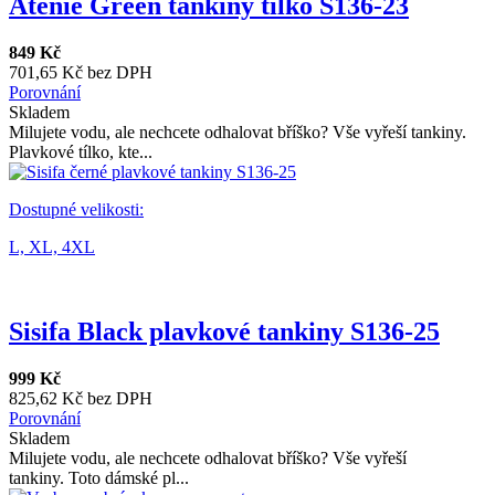
Aténie Green tankiny tílko S136-23
849 Kč
701,65 Kč bez DPH
Porovnání
Skladem
Milujete vodu, ale nechcete odhalovat bříško? Vše vyřeší tankiny.
Plavkové tílko, kte...
Dostupné velikosti:
L,
XL,
4XL
Sisifa Black plavkové tankiny S136-25
999 Kč
825,62 Kč bez DPH
Porovnání
Skladem
Milujete vodu, ale nechcete odhalovat bříško? Vše vyřeší
tankiny. Toto dámské pl...