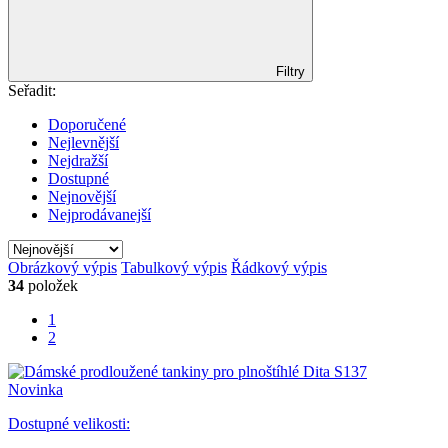
Filtry
Seřadit:
Doporučené
Nejlevnější
Nejdražší
Dostupné
Nejnovější
Nejprodávanejší
Obrázkový výpis
Tabulkový výpis
Řádkový výpis
34
položek
1
2
Novinka
Dostupné velikosti: