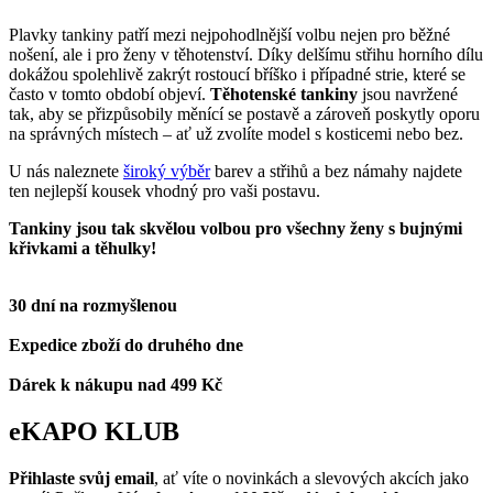
Plavky tankiny patří mezi nejpohodlnější volbu nejen pro běžné
nošení, ale i pro ženy v těhotenství. Díky delšímu střihu horního dílu
dokážou spolehlivě zakrýt rostoucí bříško i případné strie, které se
často v tomto období objeví.
Těhotenské tankiny
jsou navržené
tak, aby se přizpůsobily měnící se postavě a zároveň poskytly oporu
na správných místech – ať už zvolíte model s kosticemi nebo bez.
U nás naleznete
široký výběr
barev a střihů a bez námahy najdete
ten nejlepší kousek vhodný pro vaši postavu.
Tankiny jsou tak skvělou volbou pro všechny ženy s bujnými
křivkami a těhulky!
30 dní na rozmyšlenou
Expedice zboží do druhého dne
Dárek k nákupu nad 499 Kč
eKAPO KLUB
Přihlaste svůj email
, ať víte o novinkách a slevových akcích jako