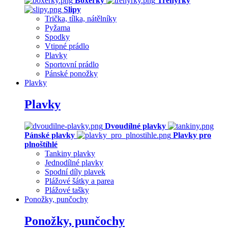
Boxerky
Trenýrky
Slipy
Trička, tílka, nátělníky
Pyžama
Spodky
Vtipné prádlo
Plavky
Sportovní prádlo
Pánské ponožky
Plavky
Plavky
Dvoudílné plavky
Pánské plavky
Plavky pro
plnoštíhlé
Tankiny plavky
Jednodílné plavky
Spodní díly plavek
Plážové šátky a parea
Plážové tašky
Ponožky, punčochy
Ponožky, punčochy