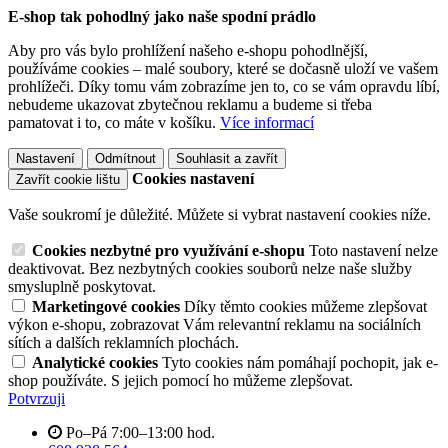
E-shop tak pohodlný jako naše spodní prádlo
Aby pro vás bylo prohlížení našeho e-shopu pohodlnější,
používáme cookies – malé soubory, které se dočasně uloží ve vašem
prohlížeči. Díky tomu vám zobrazíme jen to, co se vám opravdu líbí,
nebudeme ukazovat zbytečnou reklamu a budeme si třeba
pamatovat i to, co máte v košíku.
Více informací
Nastavení
Odmítnout
Souhlasit a zavřít
Cookies nastavení
Zavřít cookie lištu
Vaše soukromí je důležité. Můžete si vybrat nastavení cookies níže.
Cookies nezbytné pro využívání e-shopu
Toto nastavení nelze
deaktivovat. Bez nezbytných cookies souborů nelze naše služby
smysluplně poskytovat.
Marketingové cookies
Díky těmto cookies můžeme zlepšovat
výkon e-shopu, zobrazovat Vám relevantní reklamu na sociálních
sítích a dalších reklamních plochách.
Analytické cookies
Tyto cookies nám pomáhají pochopit, jak e-
shop používáte. S jejich pomocí ho můžeme zlepšovat.
Potvrzuji
Po–Pá 7:00–13:00 hod.