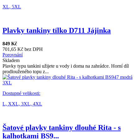
XL,
5XL
Plavky tankiny tílko D711 Jájinka
849 Kč
701,65 Kč bez DPH
Porovnání
Skladem
Plavky typu tankini užijete u vody i doma na zahrádce. Horní díl
prodlouženého topu z...
Dostupné velikosti:
L,
XXL,
3XL,
4XL
Šatové plavky tankiny dlouhé Rita - s
kalhotkami BS9...