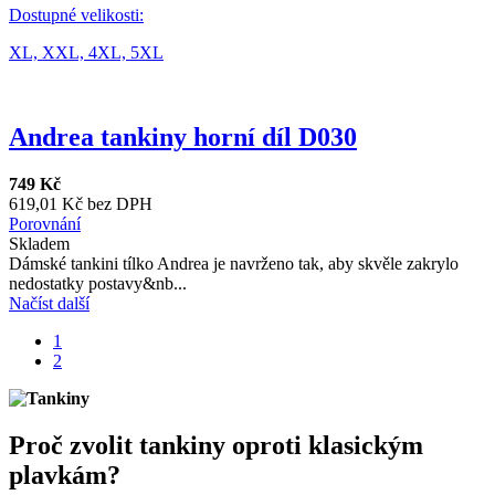
Dostupné velikosti:
XL,
XXL,
4XL,
5XL
Andrea tankiny horní díl D030
749 Kč
619,01 Kč bez DPH
Porovnání
Skladem
Dámské tankini tílko Andrea je navrženo tak, aby skvěle zakrylo
nedostatky postavy&nb...
Načíst další
1
2
Proč zvolit tankiny oproti klasickým
plavkám?