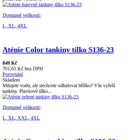
Dostupné velikosti:
L,
XL,
4XL
Aténie Color tankiny tílko S136-23
849 Kč
701,65 Kč bez DPH
Porovnání
Skladem
Milujete vodu, ale nechcete odhalovat bříško? Vše vyřeší
tankiny. Plavkové tílko...
Dostupné velikosti:
L,
XL,
XXL,
4XL