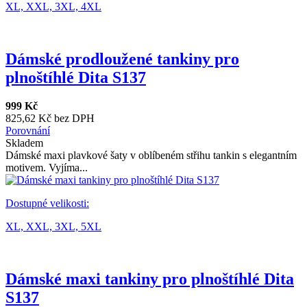
XL,
XXL,
3XL,
4XL
Dámské prodloužené tankiny pro
plnoštíhlé Dita S137
999 Kč
825,62 Kč bez DPH
Porovnání
Skladem
Dámské maxi plavkové šaty v oblíbeném střihu tankin s elegantním
motivem. Vyjíma...
Dostupné velikosti:
XL,
XXL,
3XL,
5XL
Dámské maxi tankiny pro plnoštíhlé Dita
S137