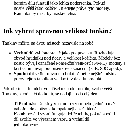
horním dílu fungují jako lehká podprsenka. Pokud
nosíte větší číslo košíčku, hledejte právě tyto modely.
Ramínka by měla být nastavitelná.
Jak vybrat správnou velikost tankin?
Tankiny měříte na dvou místech nezávisle na sobě.
Vrchní díl
vybíráte stejně jako podprsenku. Rozhoduje
obvod hrudníku pod ňadry a velikost košíčku. Modely bez
kostic bývají označené konfekční velikostí (S/M/L), modely s
kosticemi mívají podprsenkové označení (75B, 80C apod.).
Spodní díl
se řídí obvodem boků. Změřte nejširší místo a
porovnejte s tabulkou velikostí v detailu produktu.
Pokud jste na hranici dvou čísel u spodního dílu, zvolte větší.
Tankiny, které tlačí do boků, se nedají nosit celý den.
TIP od nás:
Tankiny v jednom vzoru nebo jedné barvě
nahoře i dole působí kompaktněji a zeštíhleněji.
Kombinování vzorů funguje dobře tehdy, pokud spodní
díl zvolíte ve výrazném vzoru a vrchní díl
jednobarevně.