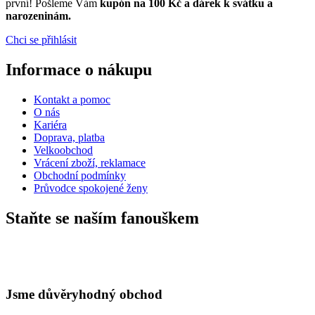
první! Pošleme Vám
kupón na 100 Kč a dárek k svátku a
narozeninám.
Chci se přihlásit
Informace o nákupu
Kontakt a pomoc
O nás
Kariéra
Doprava, platba
Velkoobchod
Vrácení zboží, reklamace
Obchodní podmínky
Průvodce spokojené ženy
Staňte se naším fanouškem
Jsme důvěryhodný obchod