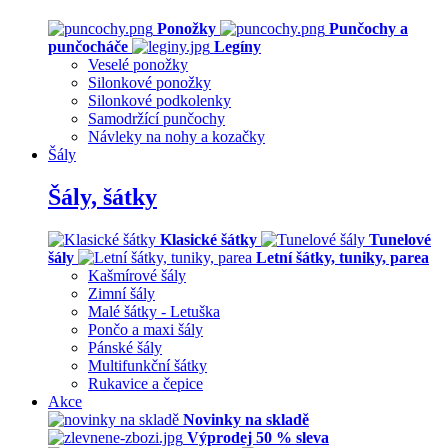
Ponožky
Punčochy a
punčocháče
Legíny
Veselé ponožky
Silonkové ponožky
Silonkové podkolenky
Samodržící punčochy
Návleky na nohy a kozačky
Šály
Šály, šátky
Klasické šátky
Tunelové
šály
Letní šátky, tuniky, parea
Kašmírové šály
Zimní šály
Malé šátky - Letuška
Pončo a maxi šály
Pánské šály
Multifunkční šátky
Rukavice a čepice
Akce
Novinky na skladě
Výprodej 50 % sleva