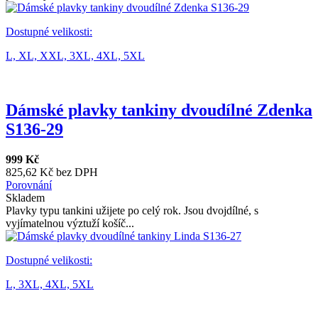
Dostupné velikosti:
L,
XL,
XXL,
3XL,
4XL,
5XL
Dámské plavky tankiny dvoudílné Zdenka
S136-29
999 Kč
825,62 Kč bez DPH
Porovnání
Skladem
Plavky typu tankini užijete po celý rok. Jsou dvojdílné, s
vyjímatelnou výztuží košíč...
Dostupné velikosti:
L,
3XL,
4XL,
5XL