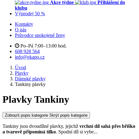
Akce týdne
Přihlášení do
klubu
Výprodej 50 %
Kontakty
O nás
Průvodce spokojené ženy
Po–Pá 7:00–13:00 hod.
608 928 564
info@ekapo.cz
Úvod
Plavky
Dámské plavky
Tankiny plavky
Plavky Tankiny
Zobrazit popis kategorie
Skrýt popis kategorie
Tankiny jsou dvoudílné plavky, jejichž
vrchní díl sahá přes bříško
a tvarově připomíná tílko
. Spodní díl si vybe
...