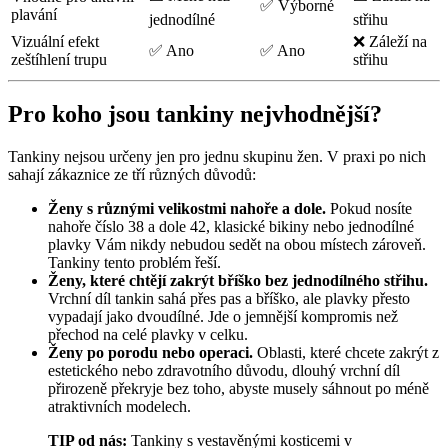
✅ Výborné
plavání
jednodílné
střihu
Vizuální efekt
❌ Záleží na
✅ Ano
✅ Ano
zeštíhlení trupu
střihu
Pro koho jsou tankiny nejvhodnější?
Tankiny nejsou určeny jen pro jednu skupinu žen. V praxi po nich
sahají zákaznice ze tří různých důvodů:
Ženy s různými velikostmi nahoře a dole.
Pokud nosíte
nahoře číslo 38 a dole 42, klasické bikiny nebo jednodílné
plavky Vám nikdy nebudou sedět na obou místech zároveň.
Tankiny tento problém řeší.
Ženy, které chtějí zakrýt bříško bez jednodílného střihu.
Vrchní díl tankin sahá přes pas a bříško, ale plavky přesto
vypadají jako dvoudílné. Jde o jemnější kompromis než
přechod na celé plavky v celku.
Ženy po porodu nebo operaci.
Oblasti, které chcete zakrýt z
estetického nebo zdravotního důvodu, dlouhý vrchní díl
přirozeně překryje bez toho, abyste musely sáhnout po méně
atraktivních modelech.
TIP od nás:
Tankiny s vestavěnými kosticemi v