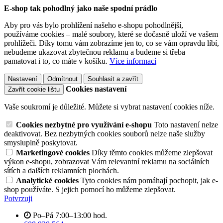
E-shop tak pohodlný jako naše spodní prádlo
Aby pro vás bylo prohlížení našeho e-shopu pohodlnější,
používáme cookies – malé soubory, které se dočasně uloží ve vašem
prohlížeči. Díky tomu vám zobrazíme jen to, co se vám opravdu líbí,
nebudeme ukazovat zbytečnou reklamu a budeme si třeba
pamatovat i to, co máte v košíku.
Více informací
Nastavení
Odmítnout
Souhlasit a zavřít
Cookies nastavení
Zavřít cookie lištu
Vaše soukromí je důležité. Můžete si vybrat nastavení cookies níže.
Cookies nezbytné pro využívání e-shopu
Toto nastavení nelze
deaktivovat. Bez nezbytných cookies souborů nelze naše služby
smysluplně poskytovat.
Marketingové cookies
Díky těmto cookies můžeme zlepšovat
výkon e-shopu, zobrazovat Vám relevantní reklamu na sociálních
sítích a dalších reklamních plochách.
Analytické cookies
Tyto cookies nám pomáhají pochopit, jak e-
shop používáte. S jejich pomocí ho můžeme zlepšovat.
Potvrzuji
Po–Pá 7:00–13:00 hod.