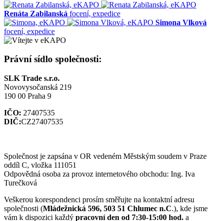
Renáta Zabilanská
focení, expedice
Simona Vlková
focení, expedice
Právní sídlo společnosti:
SLK Trade s.r.o.
Novovysočanská 219
190 00 Praha 9
IČO:
27407535
DIČ:
CZ27407535
Společnost je zapsána v OR vedeném Městským soudem v Praze
oddíl C, vložka 111051
Odpovědná osoba za provoz internetového obchodu: Ing. Iva
Turečková
Veškerou korespondenci prosím směřujte na kontaktní adresu
společnosti (
Mládežnická 596, 503 51 Chlumec n.C
.), kde jsme
vám k dispozici každý
pracovní den od 7:30-15:00 hod.
a