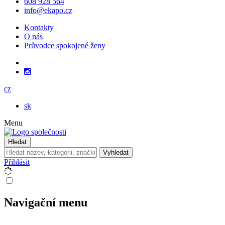
608 928 564
info@ekapo.cz
Kontakty
O nás
Průvodce spokojené ženy
cz
sk
Menu
Hledat
Vyhledat
Přihlásit
Navigační menu