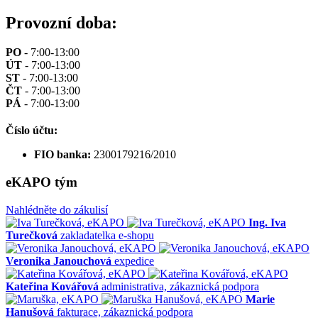
Provozní doba:
PO
-
7:00-13:00
ÚT
- 7:00-13:00
ST
- 7:00-13:00
ČT
- 7:00-13:00
PÁ
- 7:00-13:00
Číslo účtu:
FIO banka:
2300179216/2010
eKAPO tým
Nahlédněte do zákulisí
Ing. Iva
Turečková
zakladatelka e-shopu
Veronika Janouchová
expedice
Kateřina Kovářová
administrativa, zákaznická podpora
Marie
Hanušová
fakturace, zákaznická podpora