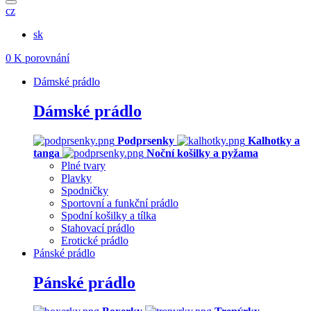
cz
sk
0
K porovnání
Dámské prádlo
Dámské prádlo
Podprsenky
Kalhotky a
tanga
Noční košilky a pyžama
Plné tvary
Plavky
Spodničky
Sportovní a funkční prádlo
Spodní košilky a tílka
Stahovací prádlo
Erotické prádlo
Pánské prádlo
Pánské prádlo