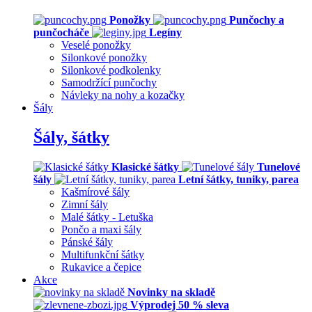
Ponožky
Punčochy a
punčocháče
Legíny
Veselé ponožky
Silonkové ponožky
Silonkové podkolenky
Samodržící punčochy
Návleky na nohy a kozačky
Šály
Šály, šátky
Klasické šátky
Tunelové
šály
Letní šátky, tuniky, parea
Kašmírové šály
Zimní šály
Malé šátky - Letuška
Pončo a maxi šály
Pánské šály
Multifunkční šátky
Rukavice a čepice
Akce
Novinky na skladě
Výprodej 50 % sleva