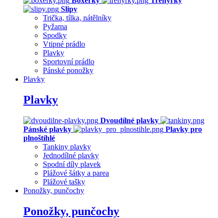
Boxerky
Trenýrky
Slipy
Trička, tílka, nátělníky
Pyžama
Spodky
Vtipné prádlo
Plavky
Sportovní prádlo
Pánské ponožky
Plavky
Plavky
Dvoudílné plavky
Pánské plavky
Plavky pro
plnoštíhlé
Tankiny plavky
Jednodílné plavky
Spodní díly plavek
Plážové šátky a parea
Plážové tašky
Ponožky, punčochy
Ponožky, punčochy