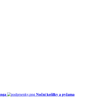
anga
Noční košilky a pyžama