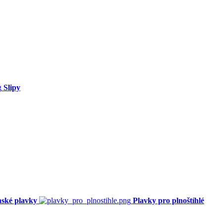
Slipy
ské plavky
Plavky pro plnoštíhlé