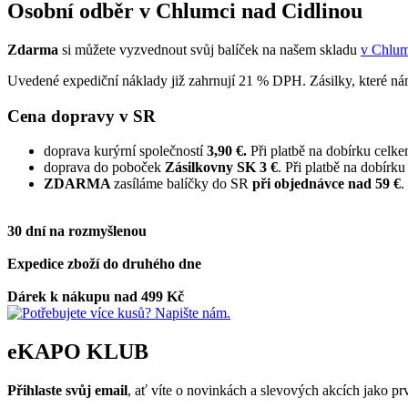
Osobní odběr v Chlumci nad Cidlinou
Zdarma
si můžete vyzvednout svůj balíček na našem skladu
v Chlum
Uvedené expediční náklady již zahrnují 21 % DPH. Zásilky, které ná
Cena dopravy v SR
doprava kurýrní společností
3,90 €.
Při platbě na dobírku celk
doprava do poboček
Zásilkovny SK 3 €
. Při platbě na dobírk
ZDARMA
zasíláme balíčky do SR
při objednávce nad 59 €
.
30 dní na rozmyšlenou
Expedice zboží do druhého dne
Dárek k nákupu nad 499 Kč
eKAPO KLUB
Přihlaste svůj email
, ať víte o novinkách a slevových akcích jako 