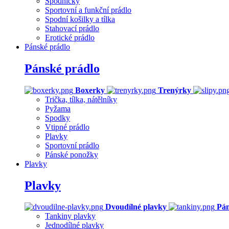
Spodničky
Sportovní a funkční prádlo
Spodní košilky a tílka
Stahovací prádlo
Erotické prádlo
Pánské prádlo
Pánské prádlo
Boxerky
Trenýrky
Trička, tílka, nátělníky
Pyžama
Spodky
Vtipné prádlo
Plavky
Sportovní prádlo
Pánské ponožky
Plavky
Plavky
Dvoudílné plavky
Pán
Tankiny plavky
Jednodílné plavky