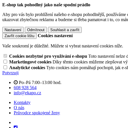
E-shop tak pohodlný jako naše spodní prádlo
Aby pro vás bylo prohlížení našeho e-shopu pohodlnější, používáme c
ukazovat zbytečnou reklamu a budeme si třeba pamatovat i to, co mát
Nastavení
Odmítnout
Souhlasit a zavřít
Cookies nastavení
Zavřít cookie lištu
Vaše soukromí je důležité. Můžete si vybrat nastavení cookies níže.
Cookies nezbytné pro využívání e-shopu
Toto nastavení nelze 
Marketingové cookies
Díky těmto cookies můžeme zlepšovat výko
Analytické cookies
Tyto cookies nám pomáhají pochopit, jak e-s
Potvrzuji
Po–Pá 7:00–13:00 hod.
608 928 564
info@ekapo.cz
Kontakty
O nás
Průvodce spokojené ženy