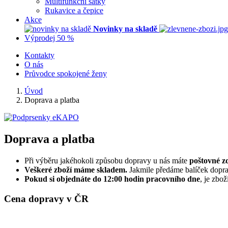
Multifunkční šátky
Rukavice a čepice
Akce
Novinky na skladě
Výprodej 50 %
Kontakty
O nás
Průvodce spokojené ženy
Úvod
Doprava a platba
Doprava a platba
Při výběru jakéhokoli způsobu dopravy u nás máte
poštovné 
Veškeré zboží máme skladem.
Jakmile předáme balíček dopra
Pokud si objednáte do 12:00 hodin pracovního dne
, je zbož
Cena dopravy v ČR