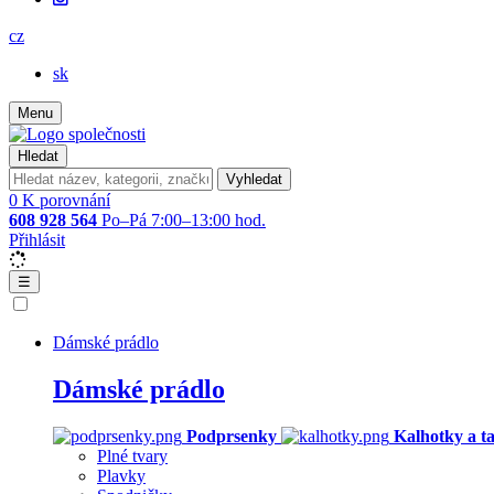
cz
sk
Menu
Hledat
Vyhledat
0
K porovnání
608 928 564
Po–Pá 7:00–13:00 hod.
Přihlásit
☰
Dámské prádlo
Dámské prádlo
Podprsenky
Kalhotky a t
Plné tvary
Plavky