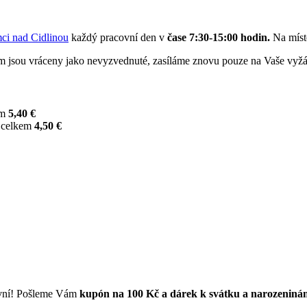
ci nad Cidlinou
každý pracovní den v
čase 7:30-15:00 hodin.
Na místě
m jsou vráceny jako nevyzvednuté, zasíláme znovu pouze na Vaše vyžá
em
5,40 €
u celkem
4,50 €
první! Pošleme Vám
kupón na 100 Kč a dárek k svátku a narozeniná