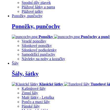
Spodní díly plavek
Plážové šátky a parea
Plážové tašky
Ponožky, punčochy
Ponožky, punčochy
Ponožky
Punčochy a punč
Veselé ponožky
Silonkové ponožky
Silonkové podkolenky
Samodržící punčochy
Návleky na nohy a kozačky
Šály
Šály, šátky
Klasické šátky
Tunelové šá
Kašmírové šály
Zimní šály
Malé šátky - Letuška
Pončo a maxi šály
Pánské šály