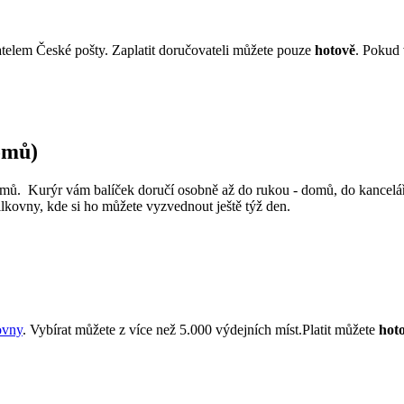
atelem České pošty. Zaplatit doručovateli můžete pouze
hotově
. Pokud 
omů)
omů. Kurýr vám balíček doručí osobně až do rukou - domů, do kancelář
ilkovny, kde si ho můžete vyzvednout ještě týž den.
ovny
. Vybírat můžete z více než 5.000 výdejních míst.Platit můžete
hoto