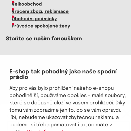
Velkoobchod
Vrácení zboží, reklamace
Obchodní podmínky
Průvodce spokojené ženy
Staňte se naším fanouškem
E-shop tak pohodlný jako naše spodní
Jsme důvěryhodný obchod
prádlo
Aby pro vás bylo prohlížení našeho e-shopu
pohodlnější, používáme cookies – malé soubory,
které se dočasně uloží ve vašem prohlížeči. Díky
eKAPO KLUB
tomu vám zobrazíme jen to, co se vám opravdu
© 2026, eKAPO
Sleva 100 Kč na první nákup
nad 1000 Kč
líbí, nebudeme ukazovat zbytečnou reklamu a
Úvodní strana
Obchodní podmínky
GDPR
Mapa stránek
Kontakt a pomoc
budeme si třeba pamatovat i to, co máte v