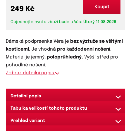
Koupit
249 Kč
Objednejte nyní a zboží bude u Vás:
Úterý 11.08.2026
Dámská podprsenka Věra je
bez výztuže se všitými
kosticemi.
Je vhodná
pro každodenní nošení
.
Materiál je jemný,
poloprůhledný.
Vyšší střed pro
pohodlné nošení.
Zobraz detailní popis
Detailní popis
Velmi pohodlná jednobarevná podprsenka
Tabulka velikostí tohoto produktu
Košíčky nejsou vyztuženy a tvoří je
Připravili jsme pro vás
návod
, jak krok po kroku
poloprůhledná slabá látka
Přehled variant
jednoduše změřit správné míry.
Košíčky jsou z poloviny hladké a z druhé poloviny
Failed to load content. Please try again later.