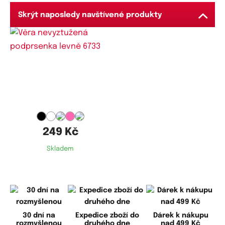
136
138
140
Skrýt naposledy navštívené produkty
Dostupné velikosti:
85D,
85DD,
90D,
90DD,
95D,
95DD,
100D,
100DD
249 Kč
Skladem
30 dní na
Expedice zboží do
Dárek k nákupu
rozmyšlenou
druhého dne
nad 499 Kč