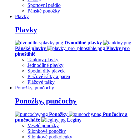
Sportovní prádlo
Pánské ponožky
Plavky
Plavky
Dvoudílné plavky
Pánské plavky
Plavky pro
plnoštíhlé
Tankiny plavky
Jednodílné plavky
Spodní díly plavek
Plážové šátky a parea
Plážové tašky
Ponožky, punčochy
Ponožky, punčochy
Ponožky
Punčochy a
punčocháče
Legíny
Veselé ponožky
Silonkové ponožky
Silonkové podkolenky