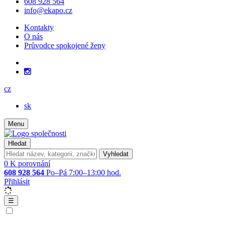
608 928 564
info@ekapo.cz
Kontakty
O nás
Průvodce spokojené ženy
cz
sk
Menu
Hledat
Vyhledat
0
K porovnání
608 928 564
Po–Pá 7:00–13:00 hod.
Přihlásit
☰