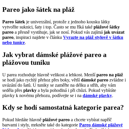
Pareo jako šátek na pláž
Pareo šátek
je univerzální, protože z jednoho kousku látky
vytvoříte suknici, šaty i top. Často se mu říká také
plážové šátky
pareo
a přesně vystihuje, jak se nosí. Pokud vás zajímá
jak uvázat
pareo
, inspiraci najdete v článku
Vyrazte na pláž stylově v šátku
nebo tunice
.
Jak vybrat dámské plážové pareo a
plážovou tuniku
U parea rozhoduje hlavně velikost a lehkost. Menší
pareo na pláž
se hodí jako rychlý přehoz přes boky, větší
dámské pareo
zvládne i
uvázání do šatů. U tuniky se zaměřte na délku a střih, aby vám
seděla přes
plavky
a byla pohodlná i při chůzi. Pokud vybíráte
plavky k novému přehozu, podívejte se i na
dámské plavky
.
Kdy se hodí samostatná kategorie parea?
Pokud hledáte hlavně
plážové pareo
a chcete vybírat napříč
barvami i styly, mrkněte také do kategorie
Pareo dámské plážové