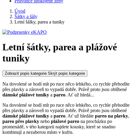
Průvodce spokojené ženy
Úvod
Šátky a šály
Letní šálky, parea a tuniky
Letní šátky, parea a plážové
tuniky
Zobrazit popis kategorie
Skrýt popis kategorie
Na dovolené se hodí mít po ruce něco lehkého, co rychle přehodíte
přes plavky a zároveň to vypadá dobře. Právě proto jsou oblíbené
dámské plážové tuniky
a
pareo
. Ať už hledá
...
Na dovolené se hodí mít po ruce něco lehkého, co rychle přehodíte
přes plavky a zároveň to vypadá dobře. Právě proto jsou oblíbené
dámské plážové tuniky
a
pareo
. Ať už hledáte
pareo na plavky
,
pareo přes plavky
nebo
plážové pareo
na procházku po
promenádě, v této kategorii najdete kousky, které se snadno
kombinují a nezaberou místo v kufru.