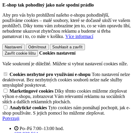
E-shop tak pohodlný jako naše spodní prádlo
Aby pro vás bylo prohlížení našeho e-shopu pohodlnější,
používáme cookies – malé soubory, které se dočasně uloží ve vašem
prohlížeči. Díky tomu vám zobrazíme jen to, co se vám opravdu líbí,
nebudeme ukazovat zbytečnou reklamu a budeme si třeba
pamatovat i to, co máte v košíku.
Více informací
Nastavení
Odmítnout
Souhlasit a zavřít
Cookies nastavení
Zavřít cookie lištu
Vaše soukromí je důležité. Můžete si vybrat nastavení cookies níže.
Cookies nezbytné pro využívání e-shopu
Toto nastavení nelze
deaktivovat. Bez nezbytných cookies souborů nelze naše služby
smysluplně poskytovat.
Marketingové cookies
Díky těmto cookies můžeme zlepšovat
výkon e-shopu, zobrazovat Vám relevantní reklamu na sociálních
sítích a dalších reklamních plochách.
Analytické cookies
Tyto cookies nám pomáhají pochopit, jak e-
shop používáte. S jejich pomocí ho můžeme zlepšovat.
Potvrzuji
Po–Pá 7:00–13:00 hod.