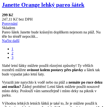
Janette Orange lehký pareo šátek
299 Kč
247,11 Kč bez DPH
Porovnání
Skladem
Pareo šátek Janette bude krásným doplňkem nejenom na pláž. Na
těle ho téměř nepocítít...
Načíst další
1
2
3
Slabé letní šátky můžete použít různými způsoby! Ty větších
rozměrů můžete
ovinout kolem postavy přes plavky
a šátek tak
bude vypadat jako letní šaty.
Vyrazili jste narychlo k vodě nebo na pláž a
nemáte po ruce deku
ani osušku?
Žádný problém! Letní šátek můžete použít nouzově
místo deky. Poslouží vám samozřejmě i místo deky na piknik v
parku.
Výhodou lehkých letních šátků je také to, že je můžete použít k