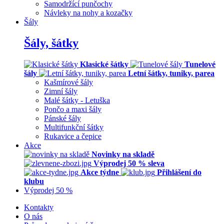
Samodržící punčochy
Návleky na nohy a kozačky
Šály
Šály, šátky
Klasické šátky
Tunelové
šály
Letní šátky, tuniky, parea
Kašmírové šály
Zimní šály
Malé šátky - Letuška
Pončo a maxi šály
Pánské šály
Multifunkční šátky
Rukavice a čepice
Akce
Novinky na skladě
Výprodej 50 % sleva
Akce týdne
Přihlášení do
klubu
Výprodej 50 %
Kontakty
O nás