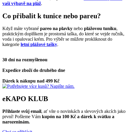
vaší výbavě na pláž
.
Co přibalit k tunice nebo pareu?
Když máte vybrané
pareo na plavky
nebo
plážovou tuniku
,
praktickým doplňkem je prostorná taška, do které se vejde ručník,
voda i opalovací krém. Pro výběr se můžete prokliknout do
kategorie
letní plážové tašky
.
30 dní na rozmyšlenou
Expedice zboží do druhého dne
Dárek k nákupu nad 499 Kč
eKAPO KLUB
Přihlaste svůj email
, ať víte o novinkách a slevových akcích jako
první! Pošleme Vám
kupón na 100 Kč a dárek k svátku a
narozeninám.
Chci se přihlásit