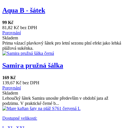
Aqua B - šátek
99 Kč
81,82 Kč bez DPH
Porovnání
Skladem
Prima vázací plavkový šátek pro letní sezonu plní efekt jako lehká
plážová sukénka.
Samira pružná šálka
169 Kč
139,67 Kč bez DPH
Porovnání
Skladem
Lehoučký šátek Samira unosíte především v období jara až
podzimu. V praktické černé b...
Dostupné velikosti:
L,
XL,
XXL