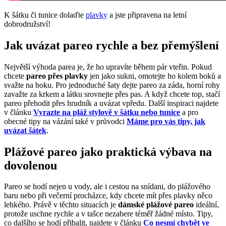
K šátku či tunice dolaďte
plavky
a jste připravena na letní
dobrodružství!
Jak uvázat pareo rychle a bez přemýšlení
Největší výhoda parea je, že ho upravíte během pár vteřin. Pokud
chcete
pareo přes plavky
jen jako sukni, omotejte ho kolem boků a
svažte na boku. Pro jednoduché šaty dejte pareo za záda, horní rohy
zavažte za krkem a látku srovnejte přes pas. A když chcete top, stačí
pareo přehodit přes hrudník a uvázat vpředu. Další inspiraci najdete
v článku
Vyrazte na pláž stylově v šátku nebo tunice
a pro
obecné tipy na vázání také v průvodci
Máme pro vás tipy, jak
uvázat šátek
.
Plážové pareo jako praktická výbava na
dovolenou
Pareo se hodí nejen u vody, ale i cestou na snídani, do plážového
baru nebo při večerní procházce, kdy chcete mít přes plavky něco
lehkého. Právě v těchto situacích je
dámské plážové pareo
ideální,
protože uschne rychle a v tašce nezabere téměř žádné místo. Tipy,
co dalšího se hodí přibalit, najdete v článku
Co nesmí chybět ve