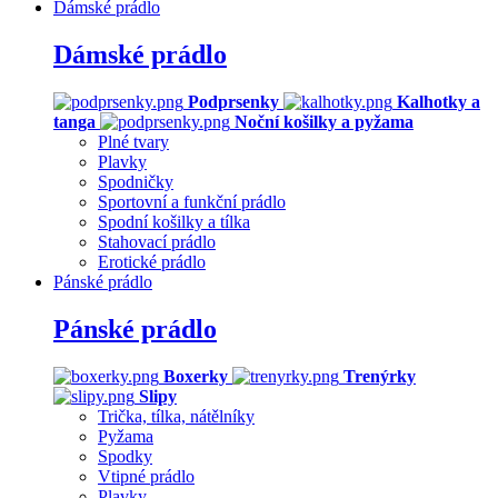
Dámské prádlo
Dámské prádlo
Podprsenky
Kalhotky a
tanga
Noční košilky a pyžama
Plné tvary
Plavky
Spodničky
Sportovní a funkční prádlo
Spodní košilky a tílka
Stahovací prádlo
Erotické prádlo
Pánské prádlo
Pánské prádlo
Boxerky
Trenýrky
Slipy
Trička, tílka, nátělníky
Pyžama
Spodky
Vtipné prádlo
Plavky