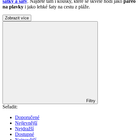
šátky a šaty
. Najdete tam i kousky, které se skvěle hodí jako
pareo
na plavky
i jako lehké šaty na cestu z pláže.
Zobrazit více
Filtry
Seřadit:
Doporučené
Nejlevnější
Nejdražší
Dostupné
Nejnovější