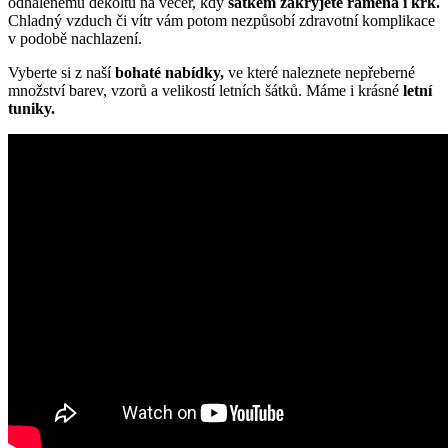
odhalenému dekoltu na večer, kdy
šátkem zakryjete ramena i krk.
Chladný vzduch či vítr vám potom nezpůsobí zdravotní komplikace
v podobě nachlazení.
Vyberte si z naší
bohaté nabídky,
ve které naleznete nepřeberné
množství barev, vzorů a velikostí letních šátků. Máme i krásné
letní
tuniky.