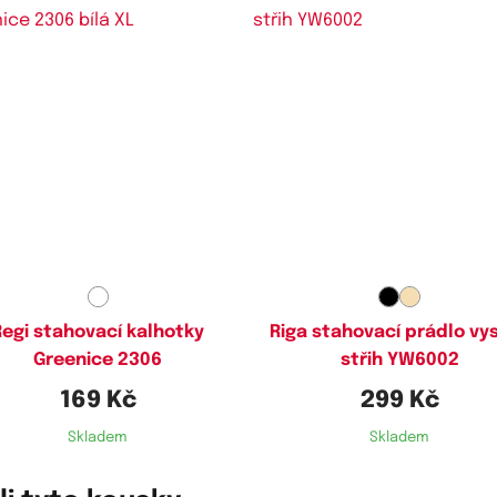
Dostupné velikosti:
Dostupné velikosti:
XL
L,
XL
Regi stahovací kalhotky
Riga stahovací prádlo vy
Greenice 2306
střih YW6002
169 Kč
299 Kč
Skladem
Skladem