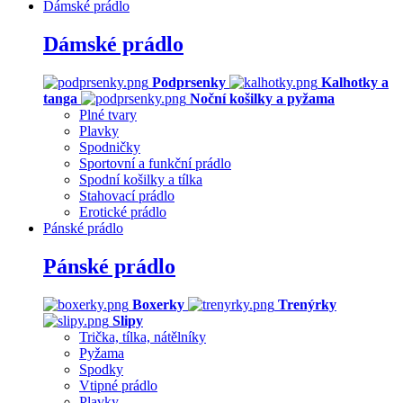
Dámské prádlo
Dámské prádlo
Podprsenky
Kalhotky a
tanga
Noční košilky a pyžama
Plné tvary
Plavky
Spodničky
Sportovní a funkční prádlo
Spodní košilky a tílka
Stahovací prádlo
Erotické prádlo
Pánské prádlo
Pánské prádlo
Boxerky
Trenýrky
Slipy
Trička, tílka, nátělníky
Pyžama
Spodky
Vtipné prádlo
Plavky