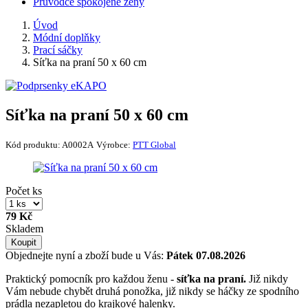
Průvodce spokojené ženy
Úvod
Módní doplňky
Prací sáčky
Síťka na praní 50 x 60 cm
Síťka na praní 50 x 60 cm
Kód produktu:
A0002A
Výrobce:
PTT Global
Počet ks
79 Kč
Skladem
Koupit
Objednejte nyní a zboží bude u Vás:
Pátek 07.08.2026
Praktický pomocník pro každou ženu -
síťka na praní.
Již nikdy
Vám nebude chybět druhá ponožka, již nikdy se háčky ze spodního
prádla nezapletou do krajkové halenky.