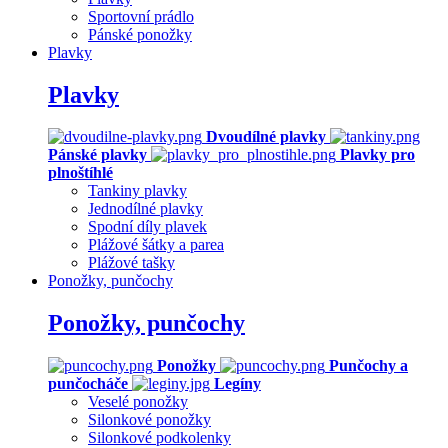
Sportovní prádlo
Pánské ponožky
Plavky
Plavky
Dvoudílné plavky
Pánské plavky
Plavky pro
plnoštíhlé
Tankiny plavky
Jednodílné plavky
Spodní díly plavek
Plážové šátky a parea
Plážové tašky
Ponožky, punčochy
Ponožky, punčochy
Ponožky
Punčochy a
punčocháče
Legíny
Veselé ponožky
Silonkové ponožky
Silonkové podkolenky