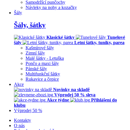
Samodržící punčochy
Návleky na nohy a kozačky
Šály
Šály, šátky
Klasické šátky
Tunelové
šály
Letní šátky, tuniky, parea
Kašmírové šály
Zimní šály
Malé šátky - Letuška
Pončo a maxi šály
Pánské šály
Multifunkční šátky
Rukavice a čepice
Akce
Novinky na skladě
Výprodej 50 % sleva
Akce týdne
Přihlášení do
klubu
Výprodej 50 %
Kontakty
O nás