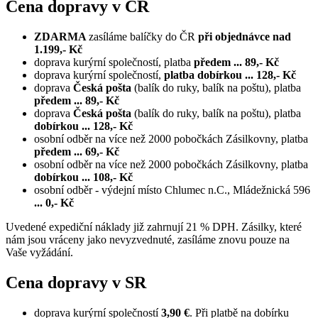
Cena dopravy v ČR
ZDARMA
zasíláme balíčky do ČR
při objednávce nad
1.199,- Kč
doprava kurýrní společností, platba
předem ... 89,- Kč
doprava kurýrní společností,
platba dobírkou ... 128,- Kč
doprava
Česká pošta
(balík do ruky, balík na poštu), platba
předem ... 89,- Kč
doprava
Česká pošta
(balík do ruky, balík na poštu), platba
dobírkou ... 128,- Kč
osobní odběr na více než 2000 pobočkách Zásilkovny, platba
předem ... 69,- Kč
osobní odběr na více než 2000 pobočkách Zásilkovny, platba
dobírkou ... 108,- Kč
osobní odběr - výdejní místo Chlumec n.C., Mládežnická 596
... 0,- Kč
Uvedené expediční náklady již zahrnují 21 % DPH. Zásilky, které
nám jsou vráceny jako nevyzvednuté, zasíláme znovu pouze na
Vaše vyžádání.
Cena dopravy v SR
doprava kurýrní společností
3,90 €
. Při platbě na dobírku