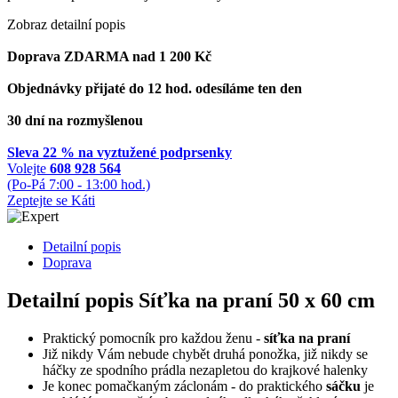
Zobraz detailní popis
Doprava ZDARMA nad 1 200 Kč
Objednávky přijaté do 12 hod. odesíláme ten den
30 dní na rozmyšlenou
Sleva 22 % na vyztužené podprsenky
Volejte
608 928 564
(Po-Pá 7:00 - 13:00 hod.)
Zeptejte se Káti
Detailní popis
Doprava
Detailní popis Síťka na praní 50 x 60 cm
Praktický pomocník pro každou ženu -
síťka na praní
Již nikdy Vám nebude chybět druhá ponožka, již nikdy se
háčky ze spodního prádla nezapletou do krajkové halenky
Je konec pomačkaným záclonám - do praktického
sáčku
je