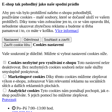
E-shop tak pohodlný jako naše spodní prádlo
Aby pro vás bylo prohlížení našeho e-shopu pohodlnější,
používáme cookies – malé soubory, které se dočasně uloží ve vašem
prohlížeči. Díky tomu vám zobrazíme jen to, co se vám opravdu líbí,
nebudeme ukazovat zbytečnou reklamu a budeme si třeba
pamatovat i to, co máte v košíku.
Více informací
Nastavení
Odmítnout
Souhlasit a zavřít
Cookies nastavení
Zavřít cookie lištu
Vaše soukromí je důležité. Můžete si vybrat nastavení cookies níže.
Cookies nezbytné pro využívání e-shopu
Toto nastavení nelze
deaktivovat. Bez nezbytných cookies souborů nelze naše služby
smysluplně poskytovat.
Marketingové cookies
Díky těmto cookies můžeme zlepšovat
výkon e-shopu, zobrazovat Vám relevantní reklamu na sociálních
sítích a dalších reklamních plochách.
Analytické cookies
Tyto cookies nám pomáhají pochopit, jak e-
shop používáte. S jejich pomocí ho můžeme zlepšovat.
Potvrzuji
Po–Pá 7:00–13:00 hod.