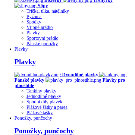
Boxerky
Trenýrky
Slipy
Trička, tílka, nátělníky
Pyžama
Spodky
Vtipné prádlo
Plavky
Sportovní prádlo
Pánské ponožky
Plavky
Plavky
Dvoudílné plavky
Pánské plavky
Plavky pro
plnoštíhlé
Tankiny plavky
Jednodílné plavky
Spodní díly plavek
Plážové šátky a parea
Plážové tašky
Ponožky, punčochy
Ponožky, punčochy