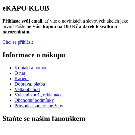
eKAPO KLUB
Přihlaste svůj email
, ať víte o novinkách a slevových akcích jako
první! Pošleme Vám
kupón na 100 Kč a dárek k svátku a
narozeninám.
Chci se přihlásit
Informace o nákupu
Kontakt a pomoc
O nás
Kariéra
Doprava, platba
Velkoobchod
Vrácení zboží, reklamace
Obchodní podmínky
Průvodce spokojené ženy
Staňte se naším fanouškem