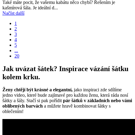
Také máte pocit, že vašemu kabátu něco chybí? Řešením je
kašmírová šála. Je ideální d...
Načíst další
1
2
3
4
5
...
20
Jak uvázat šátek? Inspirace vázání šátku
kolem krku.
Ženy chtějí být krásné a elegantní,
jako inspiraci zde sdílíme
jedno video, které bude zajímavé pro každou ženu, která ráda nosí
šátky a šály. Stačí si pak pořídit
pár šátků v základních nebo vámi
oblíbených barvách
a můžete hravě kombinovat šátky s
oblečením!