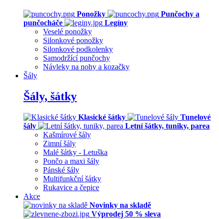
Ponožky
Punčochy a
punčocháče
Legíny
Veselé ponožky
Silonkové ponožky
Silonkové podkolenky
Samodržící punčochy
Návleky na nohy a kozačky
Šály
Šály, šátky
Klasické šátky
Tunelové
šály
Letní šátky, tuniky, parea
Kašmírové šály
Zimní šály
Malé šátky - Letuška
Pončo a maxi šály
Pánské šály
Multifunkční šátky
Rukavice a čepice
Akce
Novinky na skladě
Výprodej 50 % sleva