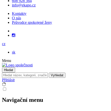
608 928 564
info@ekapo.cz
Kontakty
O nás
Průvodce spokojené ženy
cz
sk
Menu
Hledat
Vyhledat
Přihlásit
Navigační menu