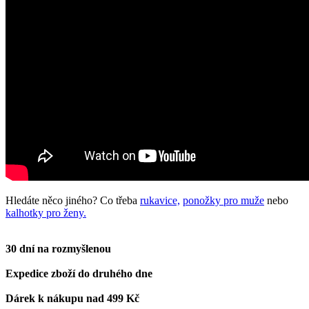
Hledáte něco jiného? Co třeba
rukavice,
ponožky pro muže
nebo
kalhotky pro ženy.
30 dní na rozmyšlenou
Expedice zboží do druhého dne
Dárek k nákupu nad 499 Kč