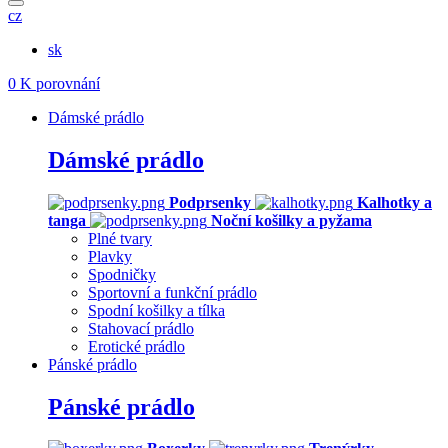
cz
sk
0
K porovnání
Dámské prádlo
Dámské prádlo
Podprsenky
Kalhotky a
tanga
Noční košilky a pyžama
Plné tvary
Plavky
Spodničky
Sportovní a funkční prádlo
Spodní košilky a tílka
Stahovací prádlo
Erotické prádlo
Pánské prádlo
Pánské prádlo