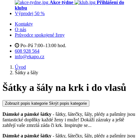
Akce týdne
Přihlášení do
klubu
Výprodej 50 %
Kontakty
O nás
Průvodce spokojené ženy
Po–Pá 7:00–13:00 hod.
608 928 564
info@ekapo.cz
Úvod
Šátky a šály
Šátky a šály na krk i do vlasů
Zobrazit popis kategorie
Skrýt popis kategorie
Dámské a pánské šátky
- šátky, šátečky, šály, plédy a pašmíny jsou
fantastické doplňky každé ženy i muže! Dokáží zázraky a ještě
zahřejí vaše zmrzlá záda či krk. Inspirujte se
...
Dámské a pánské šátky
- šátky, šátečky, šály, plédy a pašmíny jsou