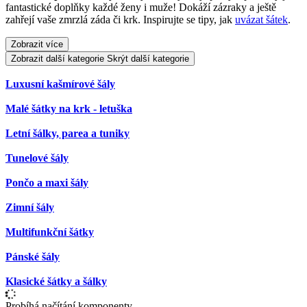
fantastické doplňky každé ženy i muže! Dokáží zázraky a ještě
zahřejí vaše zmrzlá záda či krk. Inspirujte se tipy, jak
uvázat šátek
.
Zobrazit více
Zobrazit další kategorie
Skrýt další kategorie
Luxusní kašmírové šály
Malé šátky na krk - letuška
Letní šálky, parea a tuniky
Tunelové šály
Pončo a maxi šály
Zimní šály
Multifunkční šátky
Pánské šály
Klasické šátky a šálky
Probíhá načítání komponenty