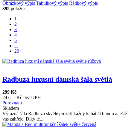
Obrázkový výpis
Tabulkový výpis
Řádkový výpis
395
položek
1
2
3
4
5
...
20
Radbuza luxusní dámská šála světlá
299 Kč
247,11 Kč bez DPH
Porovnání
Skladem
Výrazná šála Radbuza skvěle prozáří každý kabát či bundu a ještě
vás zahřeje. Díky té...