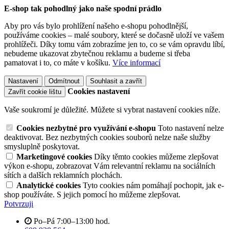
E-shop tak pohodlný jako naše spodní prádlo
Aby pro vás bylo prohlížení našeho e-shopu pohodlnější,
používáme cookies – malé soubory, které se dočasně uloží ve vašem
prohlížeči. Díky tomu vám zobrazíme jen to, co se vám opravdu líbí,
nebudeme ukazovat zbytečnou reklamu a budeme si třeba
pamatovat i to, co máte v košíku.
Více informací
Nastavení
Odmítnout
Souhlasit a zavřít
Cookies nastavení
Zavřít cookie lištu
Vaše soukromí je důležité. Můžete si vybrat nastavení cookies níže.
Cookies nezbytné pro využívání e-shopu
Toto nastavení nelze
deaktivovat. Bez nezbytných cookies souborů nelze naše služby
smysluplně poskytovat.
Marketingové cookies
Díky těmto cookies můžeme zlepšovat
výkon e-shopu, zobrazovat Vám relevantní reklamu na sociálních
sítích a dalších reklamních plochách.
Analytické cookies
Tyto cookies nám pomáhají pochopit, jak e-
shop používáte. S jejich pomocí ho můžeme zlepšovat.
Potvrzuji
Po–Pá 7:00–13:00 hod.