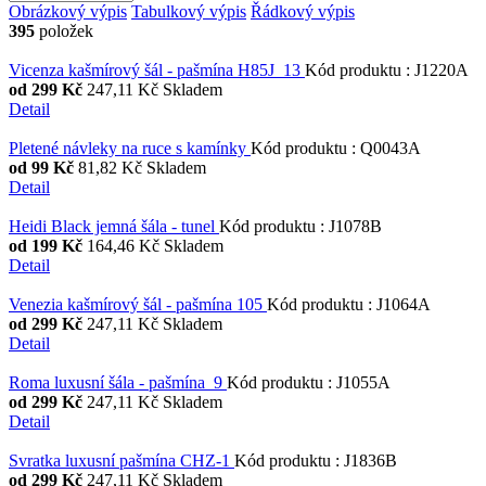
Obrázkový výpis
Tabulkový výpis
Řádkový výpis
395
položek
Vicenza kašmírový šál - pašmína H85J_13
Kód produktu
:
J1220A
od
299 Kč
247,11 Kč
Skladem
Detail
Pletené návleky na ruce s kamínky
Kód produktu
:
Q0043A
od
99 Kč
81,82 Kč
Skladem
Detail
Heidi Black jemná šála - tunel
Kód produktu
:
J1078B
od
199 Kč
164,46 Kč
Skladem
Detail
Venezia kašmírový šál - pašmína 105
Kód produktu
:
J1064A
od
299 Kč
247,11 Kč
Skladem
Detail
Roma luxusní šála - pašmína_9
Kód produktu
:
J1055A
od
299 Kč
247,11 Kč
Skladem
Detail
Svratka luxusní pašmína CHZ-1
Kód produktu
:
J1836B
od
299 Kč
247,11 Kč
Skladem