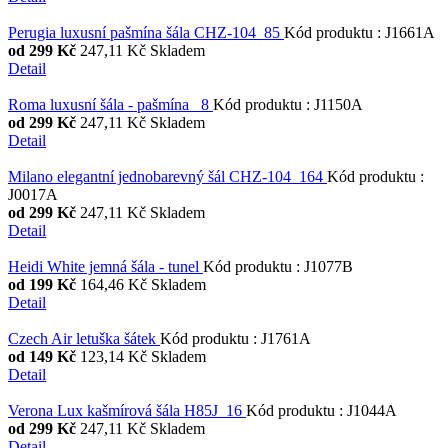
Perugia luxusní pašmína šála CHZ-104_85
Kód produktu
:
J1661A
od
299 Kč
247,11 Kč
Skladem
Detail
Roma luxusní šála - pašmína _8
Kód produktu
:
J1150A
od
299 Kč
247,11 Kč
Skladem
Detail
Milano elegantní jednobarevný šál CHZ-104_164
Kód produktu
:
J0017A
od
299 Kč
247,11 Kč
Skladem
Detail
Heidi White jemná šála - tunel
Kód produktu
:
J1077B
od
199 Kč
164,46 Kč
Skladem
Detail
Czech Air letuška šátek
Kód produktu
:
J1761A
od
149 Kč
123,14 Kč
Skladem
Detail
Verona Lux kašmírová šála H85J_16
Kód produktu
:
J1044A
od
299 Kč
247,11 Kč
Skladem
Detail