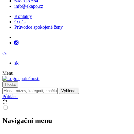
608 928 564
info@ekapo.cz
Kontakty
O nás
Průvodce spokojené ženy
cz
sk
Menu
Hledat
Vyhledat
Přihlásit
Navigační menu