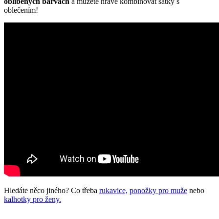
oblíbených barvách
a můžete hravě kombinovat šátky s
oblečením!
Hledáte něco jiného? Co třeba
rukavice,
ponožky pro muže
nebo
kalhotky pro ženy.