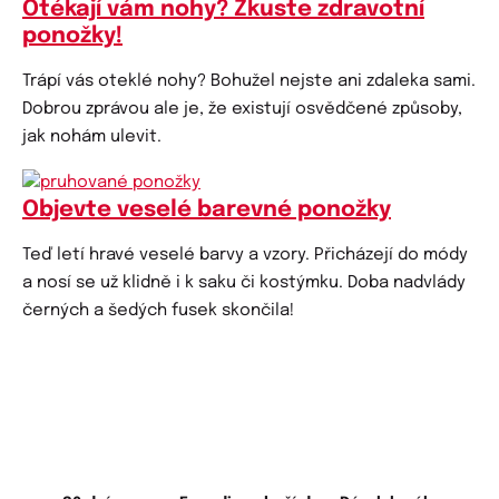
Otékají vám nohy? Zkuste zdravotní
ponožky!
Trápí vás oteklé nohy? Bohužel nejste ani zdaleka sami.
Dobrou zprávou ale je, že existují osvědčené způsoby,
jak nohám ulevit.
Objevte veselé barevné ponožky
Teď letí hravé veselé barvy a vzory. Přicházejí do módy
a nosí se už klidně i k saku či kostýmku. Doba nadvlády
černých a šedých fusek skončila!