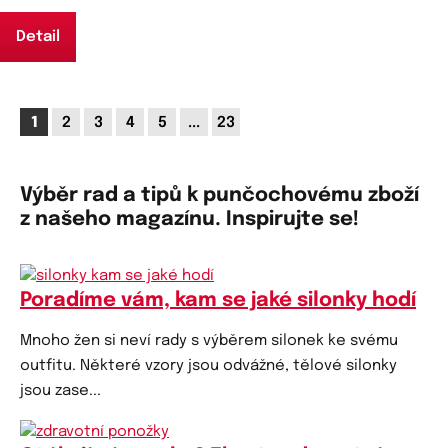
Detail
1
2
3
4
5
...
23
Výběr rad a tipů k punčochovému zboží
z našeho magazínu. Inspirujte se!
Poradíme vám, kam se jaké silonky hodí
Mnoho žen si neví rady s výběrem silonek ke svému
outfitu. Některé vzory jsou odvážné, tělové silonky
jsou zase...