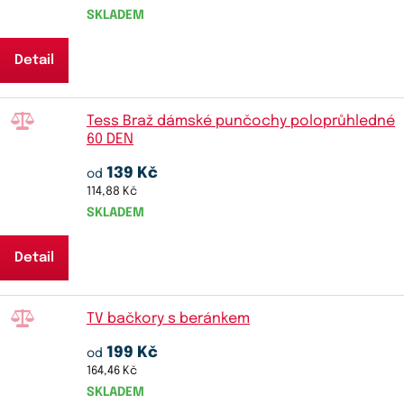
SKLADEM
Detail
Tess Braž dámské punčochy poloprůhledné
60 DEN
139 Kč
od
114,88 Kč
SKLADEM
Detail
TV bačkory s beránkem
199 Kč
od
164,46 Kč
SKLADEM