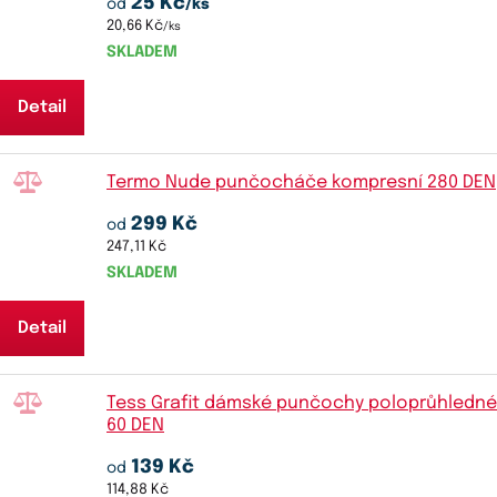
25 Kč
od
/ks
20,66 Kč
/ks
SKLADEM
Detail
Termo Nude punčocháče kompresní 280 DEN
299 Kč
od
247,11 Kč
SKLADEM
Detail
Tess Grafit dámské punčochy poloprůhledné
60 DEN
139 Kč
od
114,88 Kč