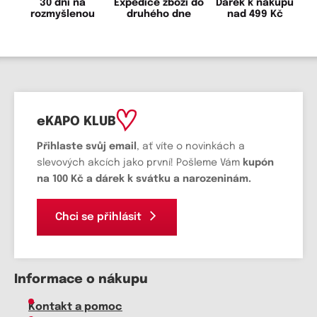
30 dní na
Expedice zboží do
Dárek k nákupu
rozmyšlenou
druhého dne
nad 499 Kč
eKAPO KLUB
Přihlaste svůj email
, ať víte o novinkách a
slevových akcích jako první! Pošleme Vám
kupón
na 100 Kč a dárek k svátku a narozeninám.
Chci se přihlásit
Informace o nákupu
Kontakt a pomoc