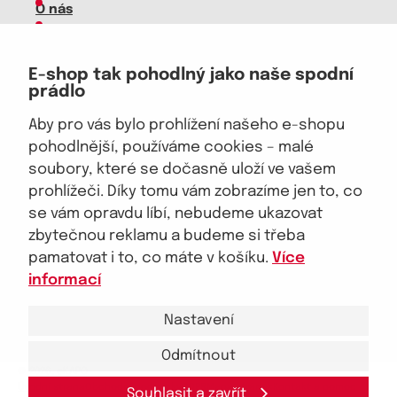
O nás
Kariéra
Doprava, platba
E-shop tak pohodlný jako naše spodní
Velkoobchod
prádlo
Vrácení zboží, reklamace
Obchodní podmínky
Aby pro vás bylo prohlížení našeho e-shopu
Průvodce spokojené ženy
pohodlnější, používáme cookies – malé
soubory, které se dočasně uloží ve vašem
Staňte se naším fanouškem
prohlížeči. Díky tomu vám zobrazíme jen to, co
se vám opravdu líbí, nebudeme ukazovat
zbytečnou reklamu a budeme si třeba
pamatovat i to, co máte v košíku.
Více
Jsme důvěryhodný obchod
informací
Nastavení
Odmítnout
© 2026, eKAPO
Úvodní strana
Obchodní podmínky
GDPR
Mapa stránek
Kontakt a pomoc
Souhlasit a zavřít