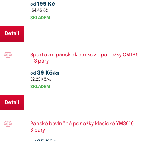
199 Kč
od
164,46 Kč
SKLADEM
Detail
Sportovní pánské kotníkové ponožky CM185
- 3 páry
39 Kč
od
/ks
32,23 Kč
/ks
SKLADEM
Detail
Pánské bavlněné ponožky klasické YM3010 -
3 páry