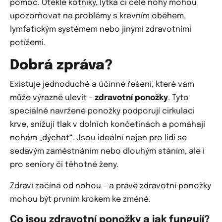
pomoc. Oteklé kotníky, lýtka či celé nohy mohou
upozorňovat na problémy s krevním oběhem,
lymfatickým systémem nebo jinými zdravotními
potížemi.
Dobrá zpráva?
Existuje jednoduché a účinné řešení, které vám
může výrazně ulevit –
zdravotní ponožky
. Tyto
speciálně navržené ponožky podporují cirkulaci
krve, snižují tlak v dolních končetinách a pomáhají
nohám „dýchat“. Jsou ideální nejen pro lidi se
sedavým zaměstnáním nebo dlouhým stáním, ale i
pro seniory či těhotné ženy.
Zdraví začíná od nohou – a právě zdravotní ponožky
mohou být prvním krokem ke změně.
Co jsou zdravotní ponožky a jak fungují?