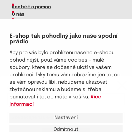
Kontakt a pomoc
O nás
Kariéra
Doprava, platba
E-shop tak pohodlný jako naše spodní
Velkoobchod
prádlo
Vrácení zboží, reklamace
Obchodní podmínky
Aby pro vás bylo prohlížení našeho e-shopu
Průvodce spokojené ženy
pohodlnější, používáme cookies – malé
soubory, které se dočasně uloží ve vašem
Staňte se naším fanouškem
prohlížeči. Díky tomu vám zobrazíme jen to, co
eKAPO KLUB
se vám opravdu líbí, nebudeme ukazovat
Sleva 100 Kč na první nákup
nad 1000 Kč
zbytečnou reklamu a budeme si třeba
pamatovat i to, co máte v košíku.
Více
Jsme důvěryhodný obchod
informací
Nastavení
Odmítnout