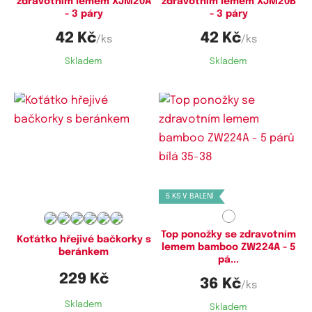
zdravotním lemem XJM20A
zdravotním lemem XJM20B
- 3 páry
- 3 páry
42 Kč
42 Kč
/ks
/ks
Skladem
Skladem
Dostupné velikosti:
Dostupné velikosti:
35-38
35-38
5 KS V BALENÍ
Top ponožky se zdravotním
Koťátko hřejivé bačkorky s
lemem bamboo ZW224A - 5
beránkem
pá...
229 Kč
36 Kč
/ks
Skladem
Skladem