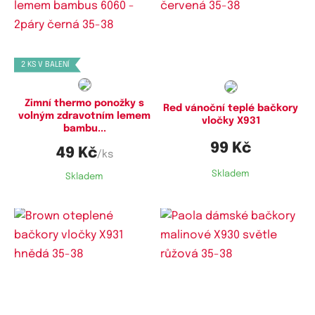
Dostupné velikosti:
Dostupné velikosti:
35-38,
39-42
35-38
2 KS V BALENÍ
Zimní thermo ponožky s
Red vánoční teplé bačkory
volným zdravotním lemem
vločky X931
bambu...
99 Kč
49 Kč
/ks
Skladem
Skladem
Dostupné velikosti:
Dostupné velikosti:
35-38
35-38