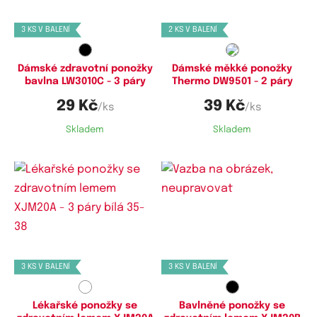
35-38
35-38
3 KS V BALENÍ
2 KS V BALENÍ
Dámské zdravotní ponožky
Dámské měkké ponožky
bavlna LW3010C - 3 páry
Thermo DW9501 - 2 páry
29 Kč
39 Kč
/ks
/ks
Skladem
Skladem
Dostupné velikosti:
Dostupné velikosti:
35-38,
39-42,
40-43,
44-47
35-38,
40-43,
44-47
3 KS V BALENÍ
3 KS V BALENÍ
Lékařské ponožky se
Bavlněné ponožky se