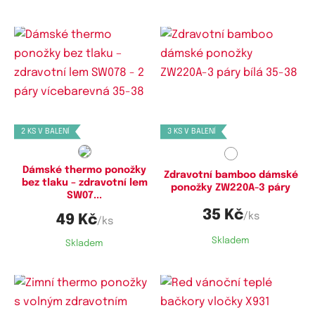
Dostupné velikosti:
Dostupné velikosti:
35-38,
39-42
35-38
2 KS V BALENÍ
3 KS V BALENÍ
Dámské thermo ponožky
Zdravotní bamboo dámské
bez tlaku – zdravotní lem
ponožky ZW220A-3 páry
SW07...
35 Kč
/ks
49 Kč
/ks
Skladem
Skladem