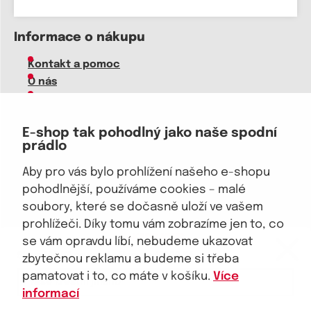
Informace o nákupu
Kontakt a pomoc
O nás
Kariéra
Doprava, platba
E-shop tak pohodlný jako naše spodní
Velkoobchod
prádlo
Vrácení zboží, reklamace
Obchodní podmínky
Aby pro vás bylo prohlížení našeho e-shopu
Průvodce spokojené ženy
pohodlnější, používáme cookies – malé
soubory, které se dočasně uloží ve vašem
Staňte se naším fanouškem
prohlížeči. Díky tomu vám zobrazíme jen to, co
eKAPO KLUB
se vám opravdu líbí, nebudeme ukazovat
Sleva 100 Kč na první nákup
nad 1000 Kč
zbytečnou reklamu a budeme si třeba
pamatovat i to, co máte v košíku.
Více
Jsme důvěryhodný obchod
informací