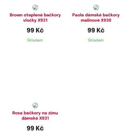
Brown oteplené bačkory
Paola dámské bačkory
vločky X931
malinové X930
99 Kč
99 Kč
Skladem
Skladem
Dostupné velikosti:
35-38
Rosa bačkory na zimu
dámské X931
99 Kč