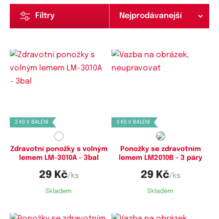
Filtry
Dostupné velikosti:
Dostupné velikosti:
35-38,
40-44,
43-47
35-38,
39-42,
40-44,
43-47
3 KS V BALENÍ
3 KS V BALENÍ
Zdravotní ponožky s volným
Ponožky se zdravotním
lemem LM-3010A - 3bal
lemem LM2010B - 3 páry
29 Kč
29 Kč
/ks
/ks
Skladem
Skladem