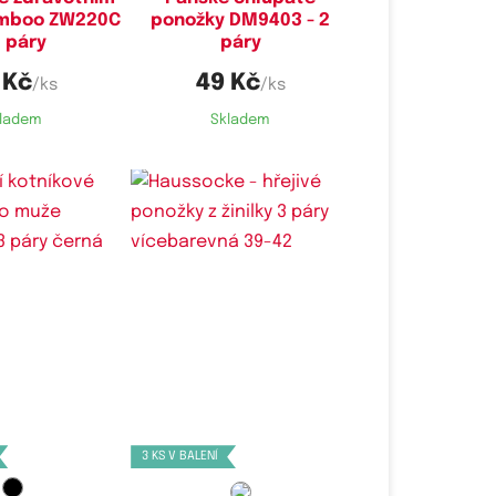
mboo ZW220C
ponožky DM9403 - 2
3 páry
páry
 Kč
49 Kč
/ks
/ks
ladem
Skladem
é velikosti:
Dostupné velikosti:
40-44
39-42
3 KS V BALENÍ