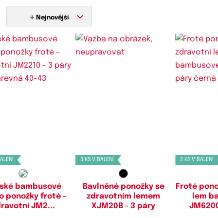
:
Nejnovější
stupné velikosti:
Dostupné velikosti:
Dostupn
40-43,
44-47
35-38,
40-43,
44-47
40-
BALENÍ
3 KS V BALENÍ
2 KS V BALENÍ
ské bambusové
Bavlněné ponožky se
Froté pono
o ponožky froté –
zdravotním lemem
lem b
ravotní JM2...
XJM20B - 3 páry
JM6200C