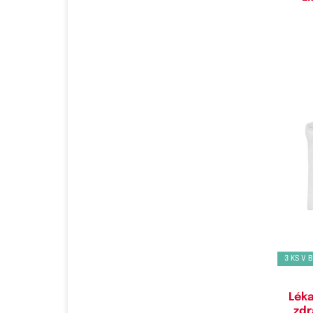
Do
35-3
3 KS V 
Léka
zd