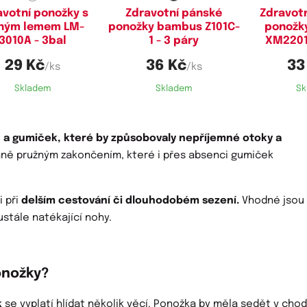
avotní ponožky s
Zdravotní pánské
Zdravotn
lným lemem LM-
ponožky bambus Z101C-
ponožk
3010A - 3bal
1 - 3 páry
XM2201C
29 Kč
36 Kč
33
/ks
/ks
Skladem
Skladem
Sk
 a gumiček, které by způsobovaly nepříjemné otoky a
emně pružným zakončením, které i přes absenci gumiček
i při
delším cestování či dlouhodobém sezení.
Vhodné jsou
ustále natékající nohy.
onožky?
k
se vyplatí hlídat několik věcí. Ponožka by měla sedět v chod