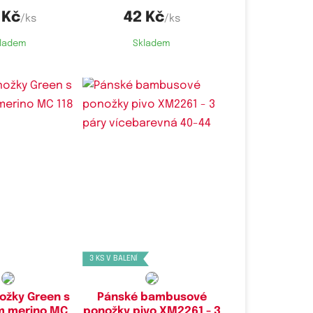
 Kč
42 Kč
/ks
/ks
ladem
Skladem
é velikosti:
Dostupné velikosti:
42-44
40-44,
43-47
3 KS V BALENÍ
ožky Green s
Pánské bambusové
m merino MC
ponožky pivo XM2261 - 3