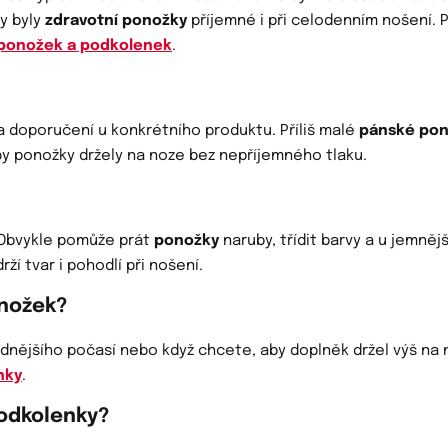
by byly
zdravotní ponožky
příjemné i při celodenním nošení.
 ponožek a podkolenek
.
 a doporučení u konkrétního produktu. Příliš malé
pánské po
by ponožky držely na noze bez nepříjemného tlaku.
 Obvykle pomůže prát
ponožky
naruby, třídit barvy a u jemněj
rží tvar i pohodlí při nošení.
onožek?
adnějšího počasí nebo když chcete, aby doplněk držel výš na 
nky
.
podkolenky?