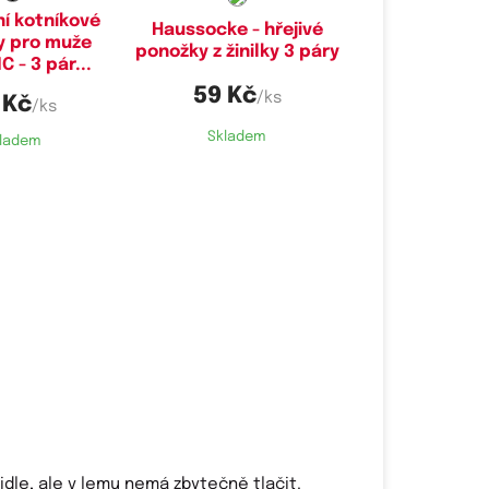
í kotníkové
Haussocke - hřejivé
y pro muže
ponožky z žinilky 3 páry
 - 3 pár...
59 Kč
/ks
 Kč
/ks
Skladem
ladem
idle, ale v lemu nemá zbytečně tlačit.