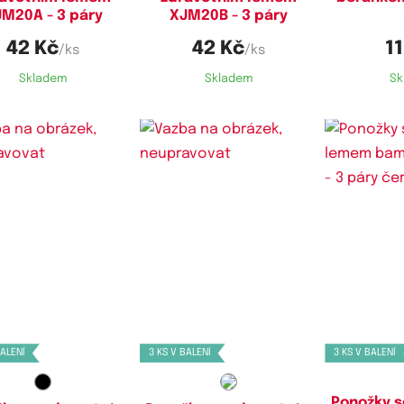
M20A - 3 páry
XJM20B - 3 páry
42 Kč
42 Kč
1
/ks
/ks
Skladem
Skladem
Sk
stupné velikosti:
Dostupné velikosti:
Dostupn
35-38,
40-44
35-38,
39-42,
40-44,
43-47
35-
BALENÍ
3 KS V BALENÍ
3 KS V BALENÍ
Ponožky s