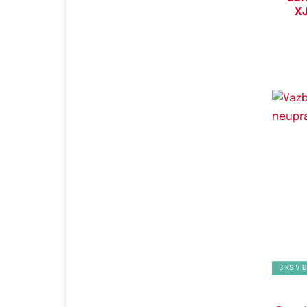
XJ
Do
3 KS V 