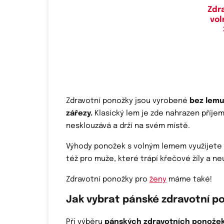
Zdr
vo
Zdravotní ponožky jsou vyrobené
bez lemu
zářezy.
Klasický lem je zde nahrazen příj
nesklouzává a drží na svém místě.
Výhody ponožek s volným lemem využijete 
též pro muže, které trápí křečové žíly a ne
Zdravotní ponožky pro
ženy
máme také!
Jak vybrat pánské zdravotní p
Při výběru
pánských zdravotních ponože