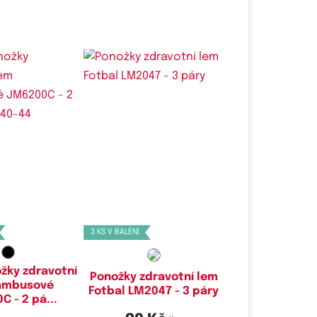
é velikosti:
Dostupné velikosti:
44,
43-47
40-44,
43-47
3 KS V BALENÍ
žky zdravotní
Ponožky zdravotní lem
ambusové
Fotbal LM2047 - 3 páry
 - 2 pá...