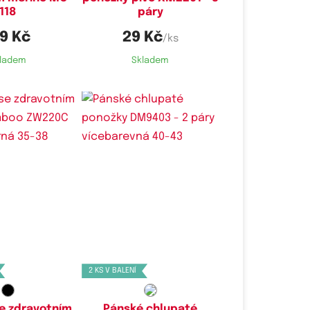
118
páry
19 Kč
29 Kč
/ks
ladem
Skladem
é velikosti:
Dostupné velikosti:
38,
40-44
40-43
2 KS V BALENÍ
e zdravotním
Pánské chlupaté