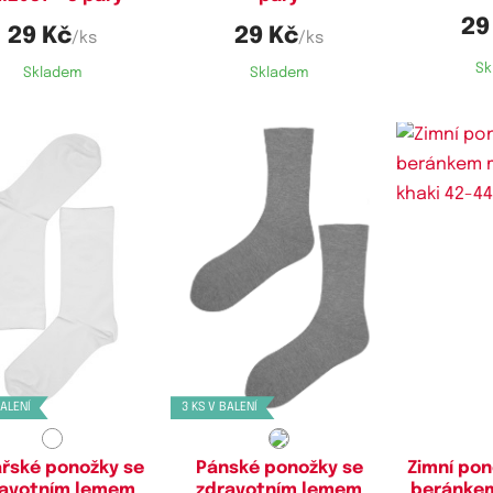
29
29 Kč
29 Kč
/ks
/ks
Sk
Skladem
Skladem
stupné velikosti:
Dostupné velikosti:
Dostupn
8,
39-42,
40-43,
44-47
40-43
BALENÍ
3 KS V BALENÍ
řské ponožky se
Pánské ponožky se
Zimní pon
ravotním lemem
zdravotním lemem
beránke