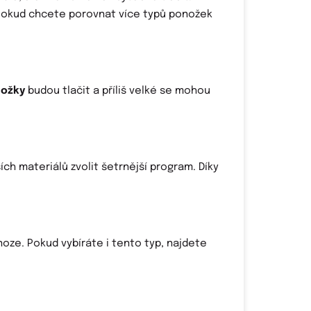
 Pokud chcete porovnat více typů ponožek
nožky
budou tlačit a příliš velké se mohou
ších materiálů zvolit šetrnější program. Díky
noze. Pokud vybíráte i tento typ, najdete