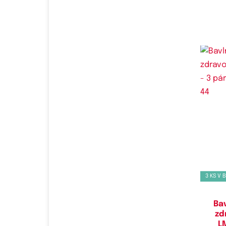
Do
3 KS V 
Ba
zd
L