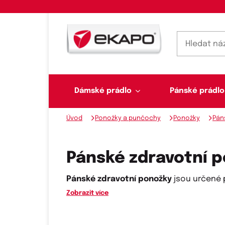
Dámské prádlo
Pánské prádlo
Úvod
Ponožky a punčochy
Ponožky
Pán
Dámské prádlo
Pánské prádlo
Plavky
Ponožky, punčochy
Šály, šátky
Pánské zdravotní 
Pánské zdravotní ponožky
jsou určené p
Zobrazit více
Novinky na skladě
Dvoudílné plavky
Klasické šátky
Podprsenky
Ponožky
Boxerky