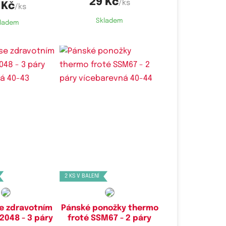
29 Kč
/ks
 Kč
/ks
Skladem
ladem
é velikosti:
Dostupné velikosti:
43,
43-47
40-44,
43-47
2 KS V BALENÍ
e zdravotním
Pánské ponožky thermo
048 - 3 páry
froté SSM67 - 2 páry