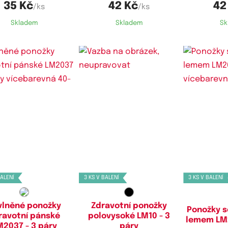
35 Kč
42 Kč
42
/ks
/ks
Skladem
Skladem
Sk
stupné velikosti:
Dostupné velikosti:
Dostupn
40-44,
43-47
35-38,
39-42,
40-43,
43-47
40-
BALENÍ
3 KS V BALENÍ
3 KS V BALENÍ
vlněné ponožky
Zdravotní ponožky
Ponožky s
ravotní pánské
polovysoké LM10 - 3
lemem LM2
M2037 - 3 páry
páry