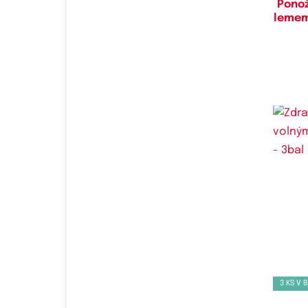
Ponož
lemem
Do
3
3 KS V 