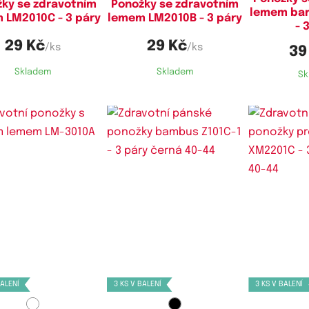
ky se zdravotním
Ponožky se zdravotním
lemem ba
 LM2010C - 3 páry
lemem LM2010B - 3 páry
- 
29 Kč
29 Kč
/ks
/ks
39
Skladem
Skladem
Sk
stupné velikosti:
Dostupné velikosti:
Dostupn
5-38,
40-44,
43-47
40-44
BALENÍ
3 KS V BALENÍ
3 KS V BALENÍ