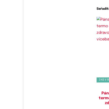
Seřadit
Do
3 KS V 
Pán
term
zd