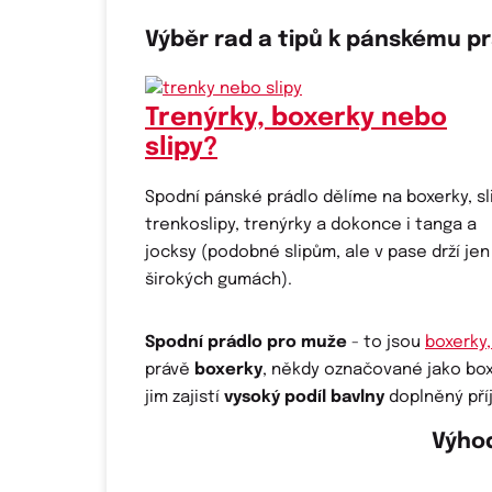
Výběr rad a tipů k pánskému pr
Trenýrky, boxerky nebo
slipy?
Spodní pánské prádlo dělíme na boxerky, sli
trenkoslipy, trenýrky a dokonce i tanga a
jocksy (podobné slipům, ale v pase drží jen
širokých gumách).
Spodní prádlo pro muže
- to jsou
boxerky,
právě
boxerky
, někdy označované jako box
jim zajistí
vysoký podíl bavlny
doplněný př
Výho