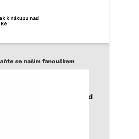
ek k nákupu nad
 Kč
taňte se naším fanouškem
sme důvěryhodný obchod