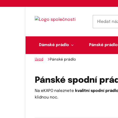
Dámské prádlo
Pánské prádlo
Úvod
Pánské prádlo
Dámské prádlo
Pánské prádlo
Plavky
Ponožky, punčochy
Šály, šátky
Pánské spodní prá
Na eKAPO naleznete
kvalitní spodní prádl
klidnou noc.
Novinky na skladě
Dvoudílné plavky
Klasické šátky
Podprsenky
Ponožky
Boxerky