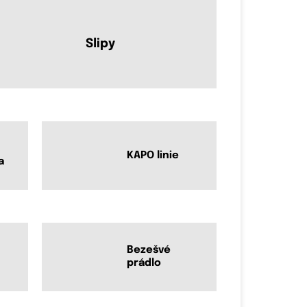
Slipy
KAPO linie
a
Bezešvé
prádlo