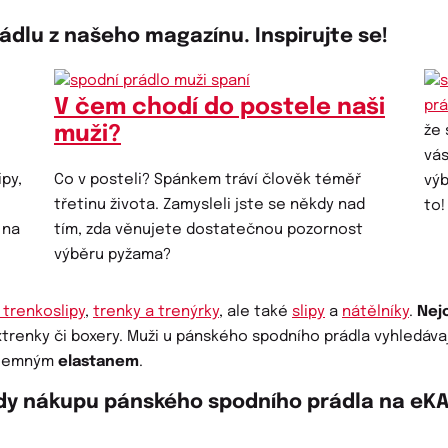
ádlu z našeho magazínu. Inspirujte se!
V čem chodí do postele naši
prá
muži?
že 
vá
py,
Co v posteli? Spánkem tráví člověk téměř
výb
třetinu života. Zamysleli jste se někdy nad
to!
 na
tím, zda věnujete dostatečnou pozornost
výběru pyžama?
 trenkoslipy
,
trenky a trenýrky
, ale také
slipy
a
nátělníky
.
Nej
trenky či boxery. Muži u pánského spodního prádla vyhledáv
íjemným
elastanem
.
dy nákupu pánského spodního prádla na eKA