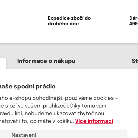
Expedice zboží do
Dár
druhého dne
499
Informace o nákupu
S
Kontakt a pomoc
O nás
naše spodní prádlo
Kariéra
J
Doprava, platba
šeho e-shopu pohodlnější, používáme cookies –
Velkoobchod
 uloží ve vašem prohlížeči. Díky tomu vám
Vrácení zboží, reklamace
pravdu líbí, nebudeme ukazovat zbytečnou
Obchodní podmínky
tovat i to, co máte v košíku.
Více informací
Průvodce spokojené ženy
Nastavení