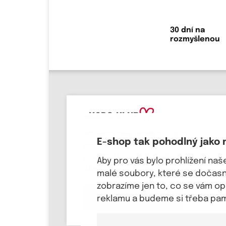
30 dní na
rozmyšlenou
eKAPO KLUB
Přihlaste svůj email
, ať víte o
E-shop tak pohodlný jako 
novinkách a slevových akcích jako
první! Pošleme Vám
kupón na 100 Kč a
Aby pro vás bylo prohlížení na
dárek k svátku a narozeninám.
malé soubory, které se dočasně
zobrazíme jen to, co se vám o
Chci se přihlásit
reklamu a budeme si třeba pama