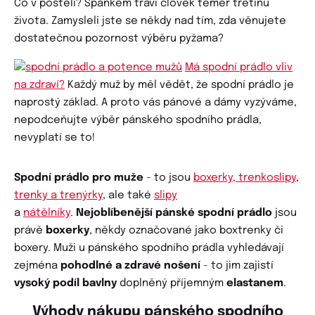
Co v posteli? Spánkem tráví člověk téměř třetinu
života. Zamysleli jste se někdy nad tím, zda věnujete
dostatečnou pozornost výběru pyžama?
Má spodní prádlo vliv
na zdraví?
Každý muž by měl vědět, že spodní prádlo je
naprostý základ. A proto vás pánové a dámy vyzýváme,
nepodceňujte výběr pánského spodního prádla,
nevyplatí se to!
Spodní prádlo pro muže
- to jsou
boxerky, trenkoslipy
,
trenky a trenýrky
, ale také
slipy
a
nátělníky
.
Nejoblíbenější pánské spodní prádlo
jsou
právě
boxerky
, někdy označované jako boxtrenky či
boxery. Muži u pánského spodního prádla vyhledávají
zejména
pohodlné a zdravé nošení
- to jim zajistí
vysoký podíl bavlny
doplněný příjemným
elastanem
.
Výhody nákupu pánského spodního