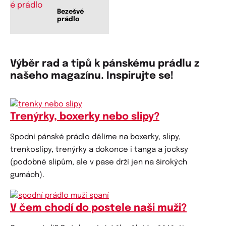
Bezešvé
prádlo
Výběr rad a tipů k pánskému prádlu z
našeho magazínu. Inspirujte se!
Trenýrky, boxerky nebo slipy?
Spodní pánské prádlo dělíme na boxerky, slipy,
trenkoslipy, trenýrky a dokonce i tanga a jocksy
(podobné slipům, ale v pase drží jen na širokých
gumách).
V čem chodí do postele naši muži?