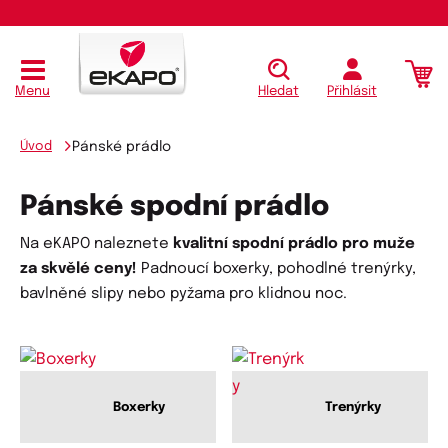
Menu
Hledat
Přihlásit
Úvod
Pánské prádlo
Pánské spodní prádlo
Na eKAPO naleznete
kvalitní spodní prádlo pro muže
za skvělé ceny!
Padnoucí boxerky, pohodlné trenýrky,
bavlněné slipy nebo pyžama pro klidnou noc.
Boxerky
Trenýrky