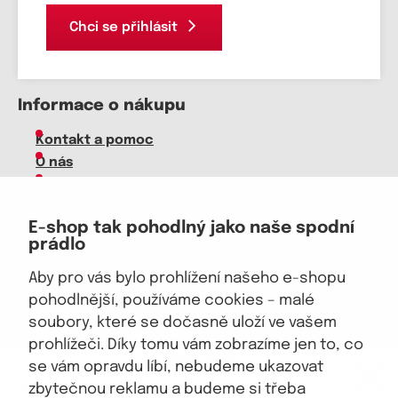
Chci se přihlásit
Informace o nákupu
Kontakt a pomoc
O nás
Kariéra
Doprava, platba
E-shop tak pohodlný jako naše spodní
Velkoobchod
prádlo
Vrácení zboží, reklamace
Obchodní podmínky
Aby pro vás bylo prohlížení našeho e-shopu
Průvodce spokojené ženy
pohodlnější, používáme cookies – malé
soubory, které se dočasně uloží ve vašem
Staňte se naším fanouškem
prohlížeči. Díky tomu vám zobrazíme jen to, co
eKAPO KLUB
se vám opravdu líbí, nebudeme ukazovat
Sleva 100 Kč na první nákup
nad 1000 Kč
zbytečnou reklamu a budeme si třeba