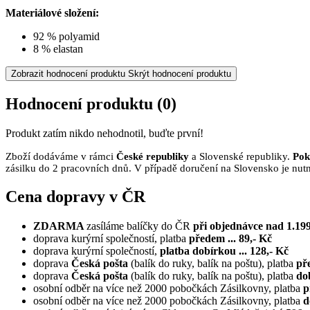
Materiálové složení:
92 % polyamid
8 % elastan
Zobrazit hodnocení produktu
Skrýt hodnocení produktu
Hodnocení produktu
(0)
Produkt zatím nikdo nehodnotil, buďte první!
Zboží dodáváme v rámci
České republiky
a Slovenské republiky.
Pok
zásilku do 2 pracovních dnů. V případě doručení na Slovensko je nutn
Cena dopravy v ČR
ZDARMA
zasíláme balíčky do ČR
při objednávce nad 1.199
doprava kurýrní společností, platba
předem ... 89,- Kč
doprava kurýrní společností,
platba dobírkou ... 128,- Kč
doprava
Česká pošta
(balík do ruky, balík na poštu), platba
pře
doprava
Česká pošta
(balík do ruky, balík na poštu), platba
dob
osobní odběr na více než 2000 pobočkách Zásilkovny, platba
p
osobní odběr na více než 2000 pobočkách Zásilkovny, platba
d