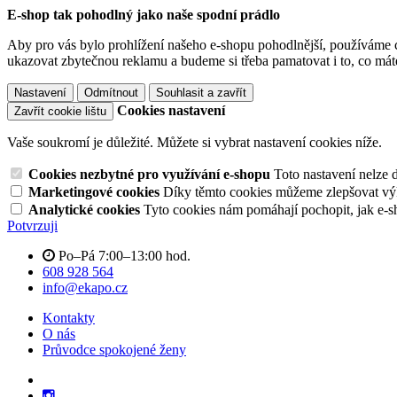
E-shop tak pohodlný jako naše spodní prádlo
Aby pro vás bylo prohlížení našeho e-shopu pohodlnější, používáme c
ukazovat zbytečnou reklamu a budeme si třeba pamatovat i to, co mát
Nastavení
Odmítnout
Souhlasit a zavřít
Cookies nastavení
Zavřít cookie lištu
Vaše soukromí je důležité. Můžete si vybrat nastavení cookies níže.
Cookies nezbytné pro využívání e-shopu
Toto nastavení nelze 
Marketingové cookies
Díky těmto cookies můžeme zlepšovat výko
Analytické cookies
Tyto cookies nám pomáhají pochopit, jak e-s
Potvrzuji
Po–Pá 7:00–13:00 hod.
608 928 564
info@ekapo.cz
Kontakty
O nás
Průvodce spokojené ženy