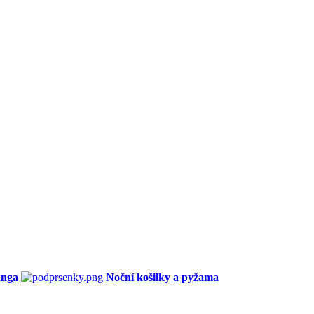
anga
Noční košilky a pyžama