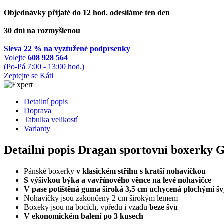
Objednávky přijaté do 12 hod. odesíláme ten den
30 dní na rozmyšlenou
Sleva 22 % na vyztužené podprsenky
Volejte
608 928 564
(Po-Pá 7:00 - 13:00 hod.)
Zeptejte se Káti
Detailní popis
Doprava
Tabulka velikostí
Varianty
Detailní popis Dragan sportovní boxerky G
Pánské boxerky
v klasickém střihu s kratší nohavičkou
S výšivkou býka a vavřínového věnce na levé nohavičce
V pase potištěná guma široká 3,5 cm uchycená plochými švy
Nohavičky jsou zakončeny 2 cm širokým lemem
Boxeky jsou na bocích, vpředu i vzadu
beze švů
V ekonomickém balení po 3 kusech