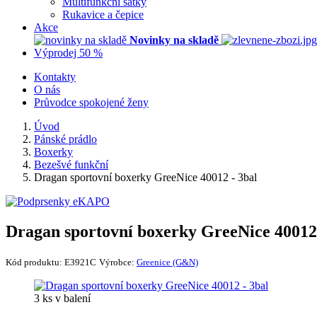
Multifunkční šátky
Rukavice a čepice
Akce
Novinky na skladě
Výprodej 50 %
Kontakty
O nás
Průvodce spokojené ženy
Úvod
Pánské prádlo
Boxerky
Bezešvé funkční
Dragan sportovní boxerky GreeNice 40012 - 3bal
Dragan sportovní boxerky GreeNice 40012 
Kód produktu:
E3921C
Výrobce:
Greenice (G&N)
3 ks v balení