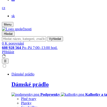
cz
sk
Menu
Hledat
Vyhledat
0
K porovnání
608 928 564
Po–Pá 7:00–13:00 hod.
Přihlásit
☰
Dámské prádlo
Dámské prádlo
Podprsenky
Kalhotky a t
Plné tvary
Plavky