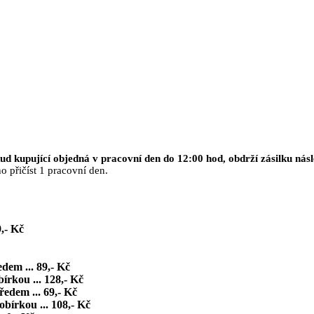
ud kupující objedná v pracovní den do 12:00 hod, obdrží zásilku násl
o přičíst 1 pracovní den.
,- Kč
dem ... 89,- Kč
írkou ... 128,- Kč
ředem ... 69,- Kč
obírkou ... 108,- Kč