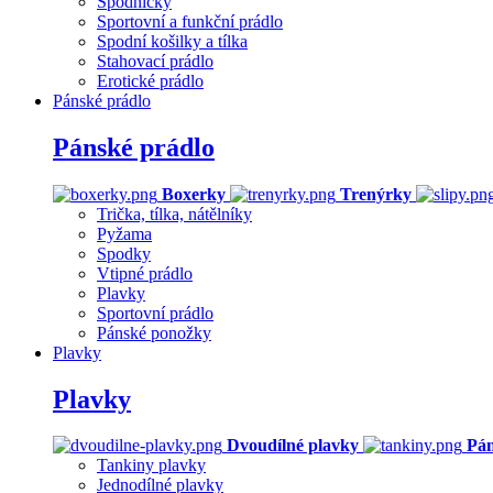
Spodničky
Sportovní a funkční prádlo
Spodní košilky a tílka
Stahovací prádlo
Erotické prádlo
Pánské prádlo
Pánské prádlo
Boxerky
Trenýrky
Trička, tílka, nátělníky
Pyžama
Spodky
Vtipné prádlo
Plavky
Sportovní prádlo
Pánské ponožky
Plavky
Plavky
Dvoudílné plavky
Pán
Tankiny plavky
Jednodílné plavky