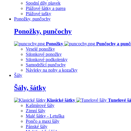
Spodní díly plavek
Plážové šátky a parea
Plážové tašky
Ponožky, punčochy
Ponožky, punčochy
Ponožky
Punčochy a punč
Veselé ponožky
Silonkové ponožky
Silonkové podkolenky
Samodržící punčochy
Návleky na nohy a kozačky
Šály
Šály, šátky
Klasické šátky
Tunelové šá
Kašmírové šály
Zimní šály
Malé šátky - Letuška
Pončo a maxi šály
Pánské šály