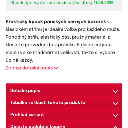
Objednejte nyní a zboží bude u Vás:
Úterý 11.08.2026
Praktický 5pack pánských černých boxerek
v
klasickém střihu je ideální volba pro každého muže.
Pohodlný střih, elastický pas, pružný materiál a
klasické provedení bez potisku. K dispozici jsou
malé i velké (nadměrné) velikosti, takže si vybere
úplně každý.
Zobraz detailní popis
Detailní popis
Prověřený a pohodlný střih, který dobře padne
Tabulka velikostí tohoto produktu
každému z vás
pro obvod
výška sedu bez
bočn
Klasická nohavička
Přehled variant
velikost
pasu (cm)
natažení (cm)
nata
V pase všitá pohodlná elastická guma, která
Objevte podobné kousky