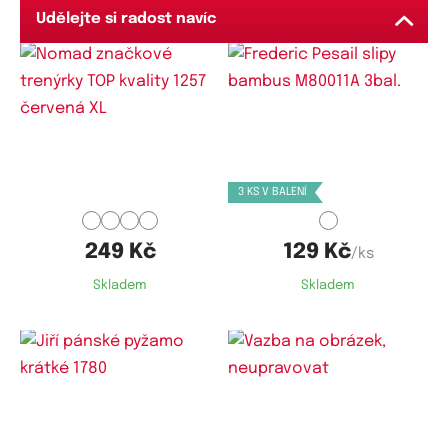
Udělejte si radost navíc
Dostupné velikosti:
Dostupné velikosti:
L,
XL
M,
L,
XL,
XXL,
3XL,
4XL,
5XL,
6XL
3 KS V BALENÍ
249 Kč
129 Kč
/ks
Skladem
Skladem
Dostupné velikosti:
Dostupné velikosti:
M,
L,
XL,
XXL,
4XL,
5XL,
7XL
XL,
XXL,
3XL,
4XL