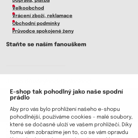
Doprava, platba
Velkoobchod
Vrácení zboží, reklamace
Obchodní podmínky
Průvodce spokojené ženy
Staňte se naším fanouškem
Jsme důvěryhodný obchod
E-shop tak pohodlný jako naše spodní
prádlo
Aby pro vás bylo prohlížení našeho e-shopu
pohodlnější, používáme cookies – malé soubory,
které se dočasně uloží ve vašem prohlížeči. Díky
© 2026, eKAPO
Úvodní strana
Obchodní podmínky
GDPR
Mapa stránek
Kontakt a pomoc
tomu vám zobrazíme jen to, co se vám opravdu