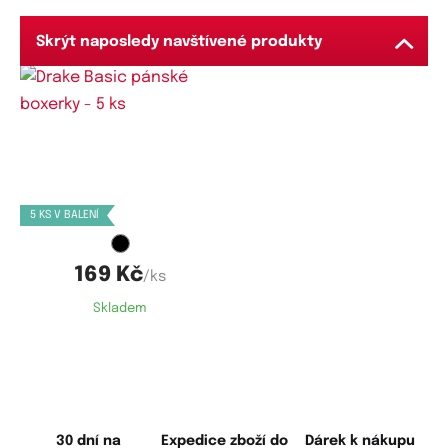
Skrýt naposledy navštívené produkty
Dostupné velikosti:
M,
L,
XL,
XXL,
3XL,
4XL,
5XL,
6XL,
7XL
5 KS V BALENÍ
169 Kč
/ks
Skladem
30 dní na
Expedice zboží do
Dárek k nákupu