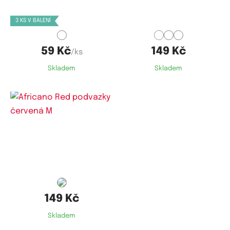
XXL,
3XL,
4XL,
5XL
S,
M,
L
3 KS V BALENÍ
59 Kč
149 Kč
/ks
Skladem
Skladem
Dostupné velikosti:
M
149 Kč
Skladem