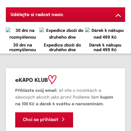
Udělejte si radost navíc
30 dní na
Expedice zboží do
Dárek k nákupu
rozmyšlenou
druhého dne
nad 499 Kč
eKAPO KLUB
Přihlaste svůj email
, ať víte o novinkách a
slevových akcích jako první! Pošleme Vám
kupón
na 100 Kč a dárek k svátku a narozeninám.
Chci se přihlásit