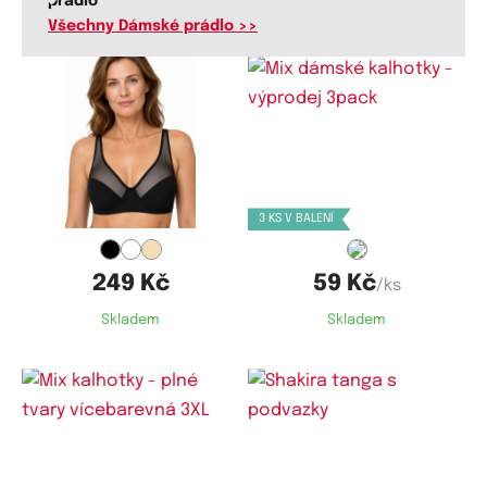
prádlo
Všechny Dámské prádlo >>
Dostupné velikosti:
Dostupné velikosti:
75B,
75C,
75D,
80B,
80C,
80D,
XS,
S,
M,
L,
XL
85B,
85C,
85D,
90B,
90D,
95B,
3 KS V BALENÍ
95C,
95D,
100B,
100C,
100D,
105B,
105C,
105D,
110C,
110D
249 Kč
59 Kč
/ks
Skladem
Skladem
Dostupné velikosti:
Dostupné velikosti: