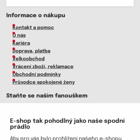
Informace o nákupu
Kontakt a pomoc
O nás
Kariéra
Doprava, platba
Velkoobchod
Vrácení zboží, reklamace
Obchodní podmínky
Průvodce spokojené ženy
Staňte se naším fanouškem
E-shop tak pohodlný jako naše spodní
prádlo
Jsme důvěryhodný obchod
Aby pro vás bylo prohlížení našeho e-shopu