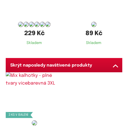
35-38
L,
XL,
XXL,
3XL
229 Kč
89 Kč
Skladem
Skladem
Skrýt naposledy navštívené produkty
Dostupné velikosti:
XXL,
3XL,
4XL,
5XL
3 KS V BALENÍ