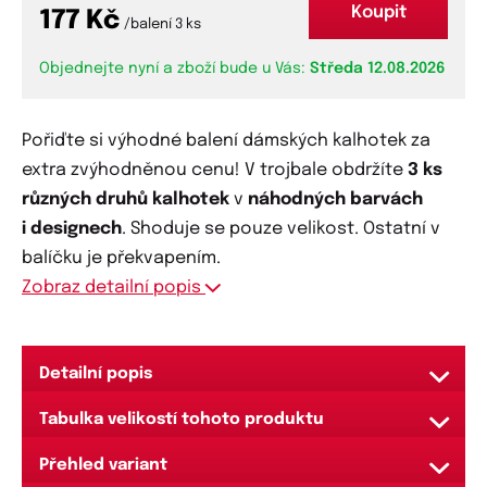
Koupit
177 Kč
/balení 3 ks
Objednejte nyní a zboží bude u Vás:
Středa 12.08.2026
Pořiďte si výhodné balení dámských kalhotek za
extra zvýhodněnou cenu! V trojbale obdržíte
3 ks
různých druhů kalhotek
v
náhodných barvách
i designech
. Shoduje se pouze velikost. Ostatní v
balíčku je překvapením.
Zobraz detailní popis
Detailní popis
Pořiďte si 3 ks dámských kalhotek za extra
Tabulka velikostí tohoto produktu
zvýhodněnou cenu! V trojbale obdržíte 3 ks různých
velikost
obvod pasu (cm)
obvod boků (cm)
druhů kalhotek v různých barvách i designech.
Přehled variant