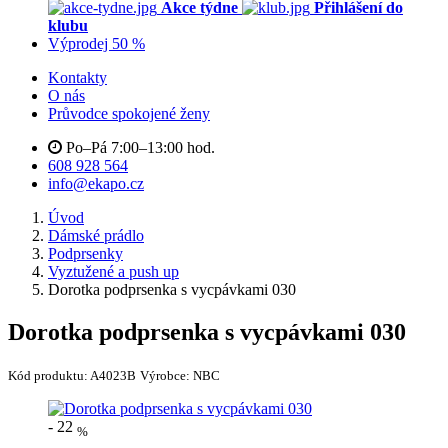
Akce týdne
Přihlášení do
klubu
Výprodej 50 %
Kontakty
O nás
Průvodce spokojené ženy
Po–Pá 7:00–13:00 hod.
608 928 564
info@ekapo.cz
Úvod
Dámské prádlo
Podprsenky
Vyztužené a push up
Dorotka podprsenka s vycpávkami 030
Dorotka podprsenka s vycpávkami 030
Kód produktu:
A4023B
Výrobce:
NBC
-
22
%