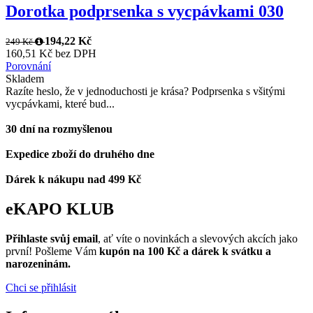
Dorotka podprsenka s vycpávkami 030
194,22 Kč
249 Kč
160,51 Kč bez DPH
Porovnání
Skladem
Razíte heslo, že v jednoduchosti je krása? Podprsenka s všitými
vycpávkami, které bud...
30 dní na rozmyšlenou
Expedice zboží do druhého dne
Dárek k nákupu nad 499 Kč
eKAPO KLUB
Přihlaste svůj email
, ať víte o novinkách a slevových akcích jako
první! Pošleme Vám
kupón na 100 Kč a dárek k svátku a
narozeninám.
Chci se přihlásit