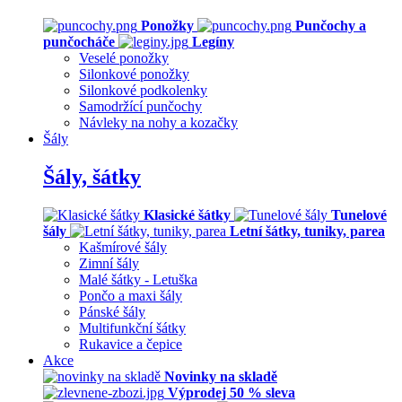
Ponožky
Punčochy a
punčocháče
Legíny
Veselé ponožky
Silonkové ponožky
Silonkové podkolenky
Samodržící punčochy
Návleky na nohy a kozačky
Šály
Šály, šátky
Klasické šátky
Tunelové
šály
Letní šátky, tuniky, parea
Kašmírové šály
Zimní šály
Malé šátky - Letuška
Pončo a maxi šály
Pánské šály
Multifunkční šátky
Rukavice a čepice
Akce
Novinky na skladě
Výprodej 50 % sleva