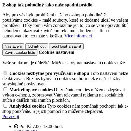
E-shop tak pohodlný jako naše spodní prádlo
Aby pro vás bylo prohlížení našeho e-shopu pohodlnější,
používáme cookies – malé soubory, které se dočasně uloží ve vašem
prohlížeči. Díky tomu vám zobrazíme jen to, co se vám opravdu líbí,
nebudeme ukazovat zbytečnou reklamu a budeme si třeba
pamatovat i to, co máte v košíku.
Více informací
Nastavení
Odmítnout
Souhlasit a zavřít
Cookies nastavení
Zavřít cookie lištu
Vaše soukromí je důležité. Můžete si vybrat nastavení cookies níže.
Cookies nezbytné pro využívání e-shopu
Toto nastavení nelze
deaktivovat. Bez nezbytných cookies souborů nelze naše služby
smysluplně poskytovat.
Marketingové cookies
Díky těmto cookies můžeme zlepšovat
výkon e-shopu, zobrazovat Vám relevantní reklamu na sociálních
sítích a dalších reklamních plochách.
Analytické cookies
Tyto cookies nám pomáhají pochopit, jak e-
shop používáte. S jejich pomocí ho můžeme zlepšovat.
Potvrzuji
Po–Pá 7:00–13:00 hod.