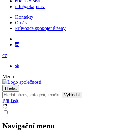
608 928 564
info@ekapo.cz
Kontakty
O nás
Průvodce spokojené ženy
cz
sk
Menu
Hledat
Vyhledat
Přihlásit
Navigační menu