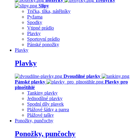
Boxerky
Trenýrky
Slipy
Trička, tílka, nátělníky
Pyžama
Spodky
Vtipné prádlo
Plavky
Sportovní prádlo
Pánské ponožky
Plavky
Plavky
Dvoudílné plavky
Pánské plavky
Plavky pro
plnoštíhlé
Tankiny plavky
Jednodílné plavky
Spodní díly plavek
Plážové šátky a parea
Plážové tašky
Ponožky, punčochy
Ponožky, punčochy