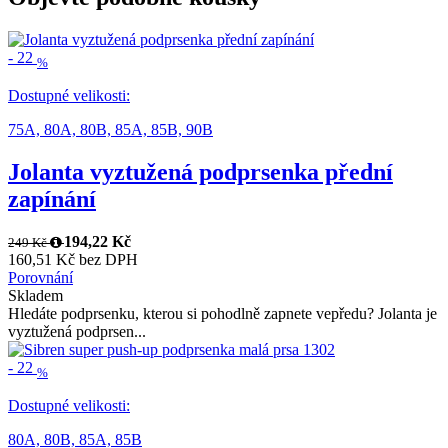
-
22
%
Dostupné velikosti:
75A,
80A,
80B,
85A,
85B,
90B
Jolanta vyztužená podprsenka přední
zapínání
194,22 Kč
249 Kč
160,51 Kč bez DPH
Porovnání
Skladem
Hledáte podprsenku, kterou si pohodlně zapnete vepředu? Jolanta je
vyztužená podprsen...
-
22
%
Dostupné velikosti:
80A,
80B,
85A,
85B