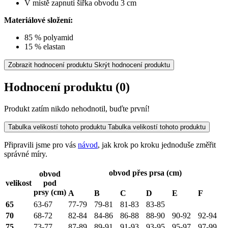
V místě zapnutí šířka obvodu 3 cm
Materiálové složení:
85 % polyamid
15 % elastan
Zobrazit hodnocení produktu
Skrýt hodnocení produktu
Hodnocení produktu
(0)
Produkt zatím nikdo nehodnotil, buďte první!
Tabulka velikostí tohoto produktu
Tabulka velikostí tohoto produktu
Připravili jsme pro vás
návod
, jak krok po kroku jednoduše změřit
správné míry.
obvod přes prsa (cm)
obvod
velikost
pod
prsy (cm)
A
B
C
D
E
F
65
63-67
77-79
79-81
81-83
83-85
70
68-72
82-84
84-86
86-88
88-90
90-92
92-94
75
73-77
87-89
89-91
91-93
93-95
95-97
97-99