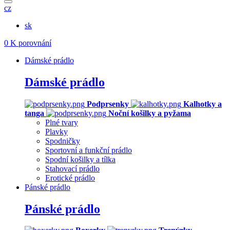
cz
sk
0
K porovnání
Dámské prádlo
Dámské prádlo
Podprsenky
Kalhotky a
tanga
Noční košilky a pyžama
Plné tvary
Plavky
Spodničky
Sportovní a funkční prádlo
Spodní košilky a tílka
Stahovací prádlo
Erotické prádlo
Pánské prádlo
Pánské prádlo