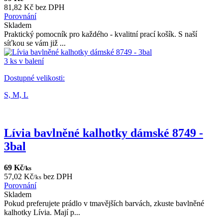
81,82 Kč bez DPH
Porovnání
Skladem
Praktický pomocník pro každého - kvalitní prací košík. S naší
síťkou se vám již ...
3 ks v balení
Dostupné velikosti:
S,
M,
L
Lívia bavlněné kalhotky dámské 8749 -
3bal
69 Kč
/ks
57,02 Kč
bez DPH
/ks
Porovnání
Skladem
Pokud preferujete prádlo v tmavějších barvách, zkuste bavlněné
kalhotky Lívia. Mají p...