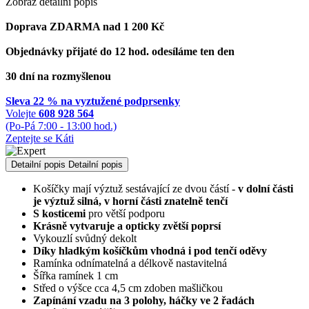
Zobraz detailní popis
Doprava ZDARMA nad 1 200 Kč
Objednávky přijaté do 12 hod. odesíláme ten den
30 dní na rozmyšlenou
Sleva 22 % na vyztužené podprsenky
Volejte
608 928 564
(Po-Pá 7:00 - 13:00 hod.)
Zeptejte se Káti
Detailní popis
Detailní popis
Košíčky mají výztuž sestávající ze dvou částí -
v dolní části
je výztuž silná, v horní části znatelně tenčí
S kosticemi
pro větší podporu
Krásně vytvaruje a opticky zvětší poprsí
Vykouzlí svůdný dekolt
Díky hladkým košíčkům vhodná i pod tenčí oděvy
Ramínka odnímatelná a délkově nastavitelná
Šířka ramínek 1 cm
Střed o výšce cca 4,5 cm zdoben mašličkou
Zapínání vzadu na 3 polohy, háčky ve 2 řadách