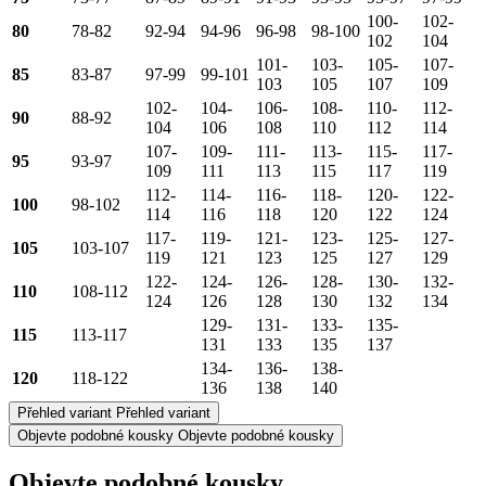
100-
102-
80
78-82
92-94
94-96
96-98
98-100
102
104
101-
103-
105-
107-
85
83-87
97-99
99-101
103
105
107
109
102-
104-
106-
108-
110-
112-
90
88-92
104
106
108
110
112
114
107-
109-
111-
113-
115-
117-
95
93-97
109
111
113
115
117
119
112-
114-
116-
118-
120-
122-
100
98-102
114
116
118
120
122
124
117-
119-
121-
123-
125-
127-
105
103-107
119
121
123
125
127
129
122-
124-
126-
128-
130-
132-
110
108-112
124
126
128
130
132
134
129-
131-
133-
135-
115
113-117
131
133
135
137
134-
136-
138-
120
118-122
136
138
140
Přehled variant
Přehled variant
Objevte podobné kousky
Objevte podobné kousky
Objevte podobné kousky