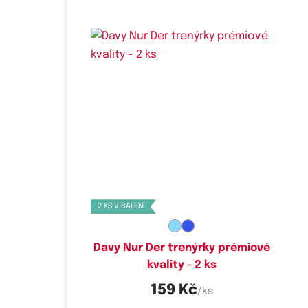
Dostupné velikosti:
M,
L,
XL
2 KS V BALENÍ
Davy Nur Der trenýrky prémiové
kvality - 2 ks
159 Kč
/ks