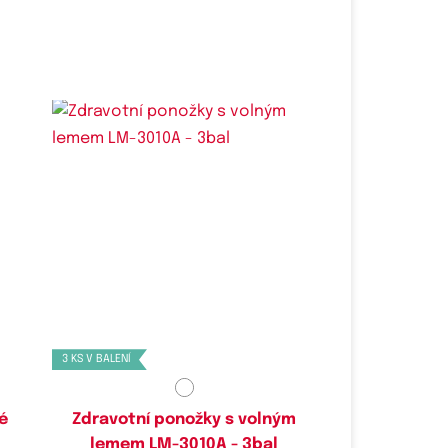
Dostupné velikosti:
35-38,
40-44,
43-47
3 KS V BALENÍ
é
Zdravotní ponožky s volným
lemem LM-3010A - 3bal