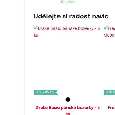
Skladem
Udělejte si radost navíc
Dostupné velikosti:
M,
L,
XL,
XXL,
3XL,
4XL,
5XL,
6XL,
7XL
M
5 KS V BALENÍ
3 KS V
Drake Basic pánské boxerky - 5
Fre
ks