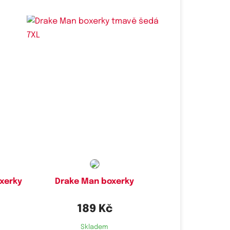
Dostupné velikosti:
M,
L,
XXL,
3XL,
4XL,
5XL,
6XL,
7XL
xerky
Drake Man boxerky
189 Kč
Skladem