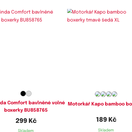
Dostupné velikosti:
Dostupné velikosti:
M,
L,
XL,
XXL,
3XL
M,
L,
XL,
XXL
nda Comfort bavlněné volné
Motorkář Kapo bamboo bo
boxerky BU858765
189 Kč
299 Kč
Skladem
Skladem