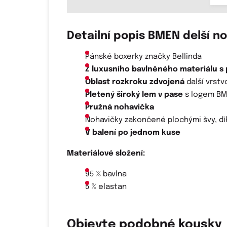
Detailní popis BMEN delší n
Pánské boxerky značky Bellinda
Z luxusního bavlněného materiálu s 
Oblast rozkroku zdvojená
další vrstv
Pletený široký lem v pase
s logem BM
Pružná nohavička
Nohavičky zakončené plochými švy, dí
V balení po jednom kuse
Materiálové složení:
95 % bavlna
5 % elastan
Objevte podobné kousky