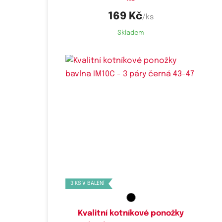
169 Kč
/ks
Skladem
Dostupné velikosti:
40-43,
43-47
3 KS V BALENÍ
Kvalitní kotníkové ponožky