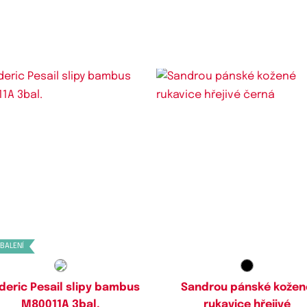
Dostupné velikosti:
,
L,
XL,
XXL,
3XL,
4XL,
5XL,
6XL
 BALENÍ
deric Pesail slipy bambus
Sandrou pánské kožen
M80011A 3bal.
rukavice hřejivé