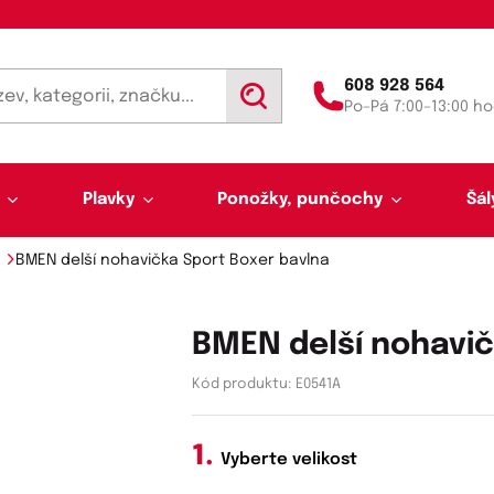
608 928 564
V
Po–Pá 7:00–13:00 ho
y
h
l
e
d
Plavky
Ponožky, punčochy
Šál
a
t
BMEN delší nohavička Sport Boxer bavlna
BMEN delší nohavič
Kód produktu:
E0541A
Výprodej 50 % sleva
Akce týdne
Vyberte velikost
Punčochy a punčocháče
Kalhotky a tanga
Pánské plavky
Tunelové šály
Trenýrky
Letní šátky, tuniky, par
Noční košilky a pyžama
Plavky pro plnoštíhlé
Legíny
Slipy