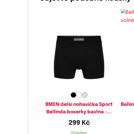
Dostupné velikosti:
M,
L,
XL,
XXL,
3XL
BMEN delší nohavička Sport
Belli
Bellinda boxerky bavlna -...
299 Kč
Skladem