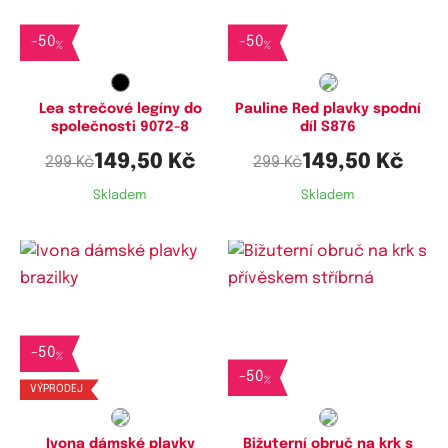
M,
XL
XXL,
3XL,
4XL
-
50
-
50
%
%
Lea strečové legíny do
Pauline Red plavky spodní
společnosti 9072-8
díl S876
149,50 Kč
149,50 Kč
299 Kč
299 Kč
Skladem
Skladem
Dostupné velikosti:
-
50
XS,
S,
M,
L,
XL
%
-
50
%
VÝPRODEJ
Ivona dámské plavky
Bižuterní obruč na krk s