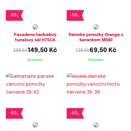
Dostupné velikosti:
35-38
-
50
-
50
%
%
Pasadena hedvábný
Dámské ponožky Orange s
tunelový šál H75CA
beránkem M040
149,50 Kč
69,50 Kč
299 Kč
139 Kč
Skladem
Skladem
Dostupné velikosti:
Dostupné velikosti:
39-42
35-38,
38-41
-
50
-
50
%
%