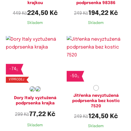
krajkou
podprsenka 98386
224,50 Kč
194,22 Kč
449 Kč
249 Kč
Skladem
Skladem
Dostupné velikosti:
Dostupné velikosti:
-
74
70B
75C,
75D,
80C,
80D,
85D,
90C,
%
90D,
100C,
100D
-
50
%
VÝPRODEJ
Jitřenka nevyztužená
Dory Italy vyztužená
podprsenka bez kostic
podprsenka krajka
7520
77,22 Kč
299 Kč
124,50 Kč
249 Kč
Skladem
Skladem