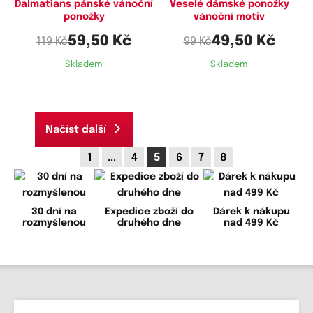
Dalmatians pánské vánoční
Veselé dámské ponožky
ponožky
vánoční motiv
59,50 Kč
49,50 Kč
119 Kč
99 Kč
Skladem
Skladem
Načíst další
1
...
4
5
6
7
8
30 dní na
Expedice zboží do
Dárek k nákupu
rozmyšlenou
druhého dne
nad 499 Kč