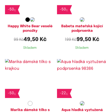
35-38
80D
-
50
-
50
%
%
Happy White Bear veselé
Babeta mateřská kojící
ponožky
podprsenka
49,50 Kč
99,50 Kč
99 Kč
199 Kč
Skladem
Skladem
Dostupné velikosti:
70B
-
50
-
22
%
%
Marika dámské tílko s
Aqua hladká vyztužená