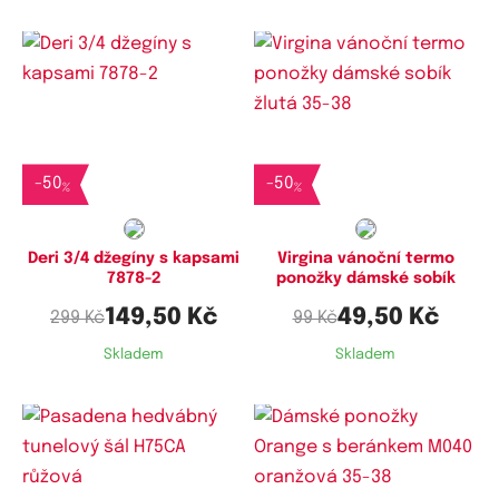
Dostupné velikosti:
Dostupné velikosti:
XL
35-38,
39-42
-
50
-
50
%
%
Deri 3/4 džegíny s kapsami
Virgina vánoční termo
7878-2
ponožky dámské sobík
149,50 Kč
49,50 Kč
299 Kč
99 Kč
Skladem
Skladem