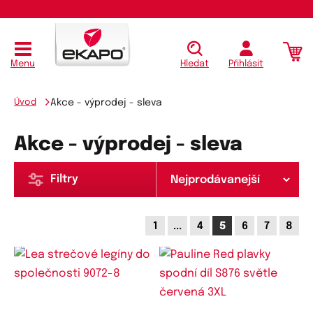
Menu
Hledat
Přihlásit
Úvod
Akce - výprodej - sleva
Akce - výprodej - sleva
Filtry
1
...
4
5
6
7
8
Dostupné velikosti:
Dostupné velikosti: