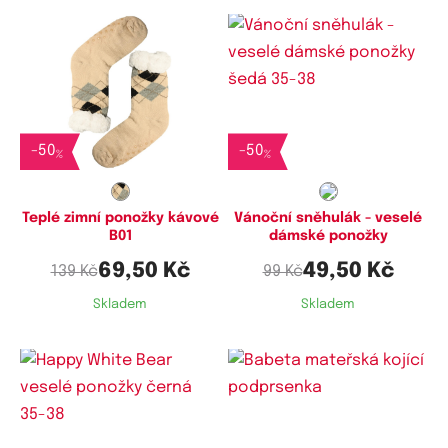
Dostupné velikosti:
Dostupné velikosti:
42-44
35-38,
38-41
-
50
-
50
%
%
Teplé zimní ponožky kávové
Vánoční sněhulák - veselé
B01
dámské ponožky
69,50 Kč
49,50 Kč
139 Kč
99 Kč
Skladem
Skladem
Dostupné velikosti:
Dostupné velikosti: