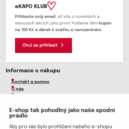
eKAPO KLUB
Přihlaste svůj email
, ať víte o novinkách a
slevových akcích jako první! Pošleme Vám
kupón
na 100 Kč a dárek k svátku a narozeninám.
Chci se přihlásit
Informace o nákupu
Kontakt a pomoc
O nás
Kariéra
Doprava, platba
E-shop tak pohodlný jako naše spodní
Velkoobchod
prádlo
Vrácení zboží, reklamace
Obchodní podmínky
Aby pro vás bylo prohlížení našeho e-shopu