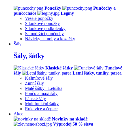
Ponožky
Punčochy a
punčocháče
Legíny
Veselé ponožky
Silonkové ponožky
Silonkové podkolenky
Samodržící punčochy
Návleky na nohy a kozačky
Šály
Šály, šátky
Klasické šátky
Tunelové
šály
Letní šátky, tuniky, parea
Kašmírové šály
Zimní šály
Malé šátky - Letuška
Pončo a maxi šály
Pánské šály
Multifunkční šátky
Rukavice a čepice
Akce
Novinky na skladě
Výprodej 50 % sleva