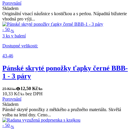
Porovnání
Skladem
Originální visací náušnice s kostičkou a s perlou. Nápaditá bižuterie
vhodná pro výji...
-
50
%
3 ks v balení
Dostupné velikosti:
43-46
Pánské skryté ponožky ťapky černé BBB-
1 - 3 páry
12,50 Kč
25 Kč
/ks
/ks
10,33 Kč
bez DPH
/ks
Porovnání
Skladem
Pánské skryté ponožky z měkkého a pružného materiálu. Skvělá
volba na letní dny. Ceno...
-
50
%