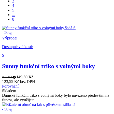
3
4
5
...
8
-
50
%
Výprodej
Dostupné velikosti:
S
Sunny funkční triko s volnými boky
149,50 Kč
299 Kč
123,55 Kč bez DPH
Porovnání
Skladem
Dámské funkční triko s volnými boky bylo navrženo především na
fitness, ale využijete...
-
50
%