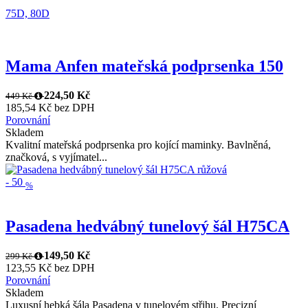
75D,
80D
Mama Anfen mateřská podprsenka 150
224,50 Kč
449 Kč
185,54 Kč bez DPH
Porovnání
Skladem
Kvalitní mateřská podprsenka pro kojící maminky. Bavlněná,
značková, s vyjímatel...
-
50
%
Pasadena hedvábný tunelový šál H75CA
149,50 Kč
299 Kč
123,55 Kč bez DPH
Porovnání
Skladem
Luxusní hebká šála Pasadena v tunelovém střihu. Precizní