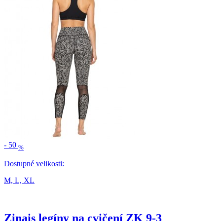
-
50
%
Dostupné velikosti:
M,
L,
XL
Zinais legíny na cvičení ZK 9-3