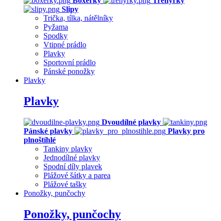
Boxerky
Trenýrky
Slipy
Trička, tílka, nátělníky
Pyžama
Spodky
Vtipné prádlo
Plavky
Sportovní prádlo
Pánské ponožky
Plavky
Plavky
Dvoudílné plavky
Pánské plavky
Plavky pro
plnoštíhlé
Tankiny plavky
Jednodílné plavky
Spodní díly plavek
Plážové šátky a parea
Plážové tašky
Ponožky, punčochy
Ponožky, punčochy