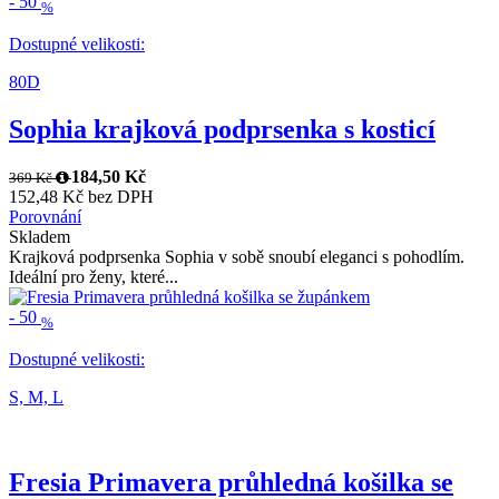
-
50
%
Dostupné velikosti:
80D
Sophia krajková podprsenka s kosticí
184,50 Kč
369 Kč
152,48 Kč bez DPH
Porovnání
Skladem
Krajková podprsenka Sophia v sobě snoubí eleganci s pohodlím.
Ideální pro ženy, které...
-
50
%
Dostupné velikosti:
S,
M,
L
Fresia Primavera průhledná košilka se