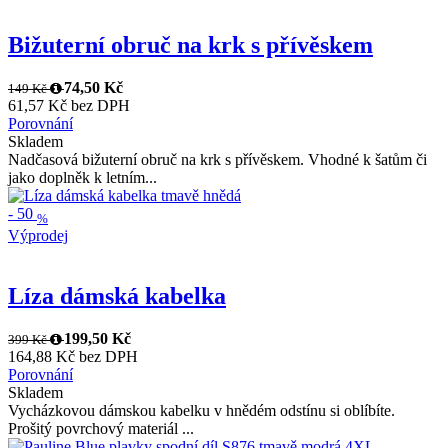
Bižuterní obruč na krk s přívěskem
74,50 Kč
149 Kč
61,57 Kč bez DPH
Porovnání
Skladem
Nadčasová bižuterní obruč na krk s přívěskem. Vhodné k šatům či
jako doplněk k letním...
-
50
%
Výprodej
Líza dámská kabelka
199,50 Kč
399 Kč
164,88 Kč bez DPH
Porovnání
Skladem
Vycházkovou dámskou kabelku v hnědém odstínu si oblíbíte.
Prošitý povrchový materiál ...