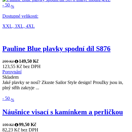
-
50
%
Dostupné velikosti:
XXL,
3XL,
4XL
Pauline Blue plavky spodní díl S876
149,50 Kč
299 Kč
123,55 Kč bez DPH
Porovnání
Skladem
Jaké plavky se nosí? Zkuste Sailor Style design! Proužky jsou in,
plný střih zakryje ...
-
50
%
Náušnice visací s kamínkem a perličkou
99,50 Kč
199 Kč
82,23 Kč bez DPH