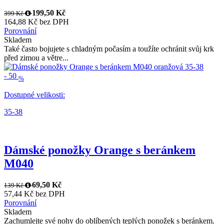
199,50 Kč
399 Kč
164,88 Kč bez DPH
Porovnání
Skladem
Také často bojujete s chladným počasím a toužíte ochránit svůj krk
před zimou a větre...
-
50
%
Dostupné velikosti:
35-38
Dámské ponožky Orange s beránkem
M040
69,50 Kč
139 Kč
57,44 Kč bez DPH
Porovnání
Skladem
Zachumlejte své nohy do oblíbených teplých ponožek s beránkem.