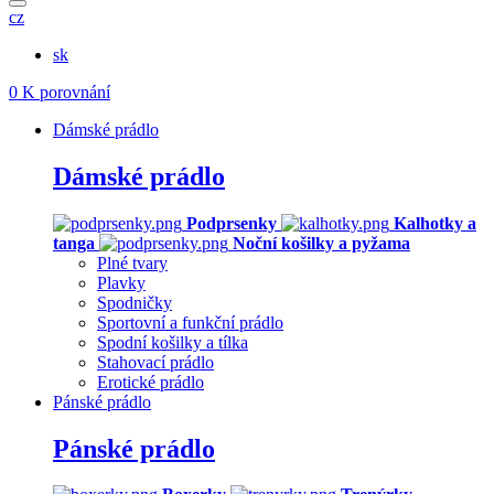
cz
sk
0
K porovnání
Dámské prádlo
Dámské prádlo
Podprsenky
Kalhotky a
tanga
Noční košilky a pyžama
Plné tvary
Plavky
Spodničky
Sportovní a funkční prádlo
Spodní košilky a tílka
Stahovací prádlo
Erotické prádlo
Pánské prádlo
Pánské prádlo