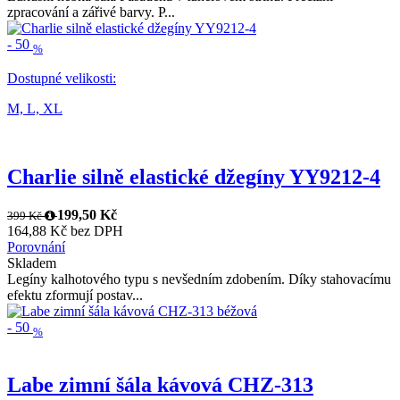
zpracování a zářivé barvy. P...
-
50
%
Dostupné velikosti:
M,
L,
XL
Charlie silně elastické džegíny YY9212-4
199,50 Kč
399 Kč
164,88 Kč bez DPH
Porovnání
Skladem
Legíny kalhotového typu s nevšedním zdobením. Díky stahovacímu
efektu zformují postav...
-
50
%
Labe zimní šála kávová CHZ-313