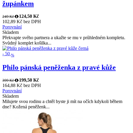
župánkem
124,50 Kč
249 Kč
102,89 Kč bez DPH
Porovnání
Skladem
Překvapte svého partnera a ukažte se mu v průhledném kompletu.
Svůdný komplet košilka...
-
50
%
Philo pánská peněženka z pravé kůže
199,50 Kč
399 Kč
164,88 Kč bez DPH
Porovnání
Skladem
Milujete svou rodinu a chtěl byste ji mít na očích kdykoli během
dne? Kožená peněženk...