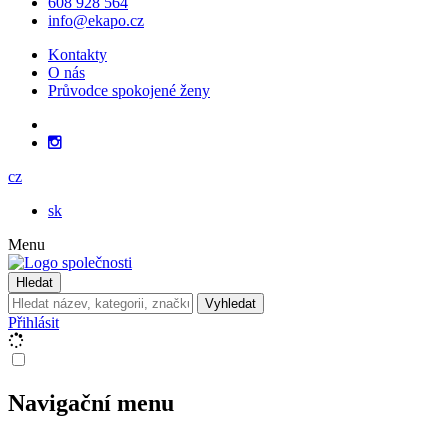
608 928 564
info@ekapo.cz
Kontakty
O nás
Průvodce spokojené ženy
cz
sk
Menu
Hledat
Vyhledat
Přihlásit
Navigační menu