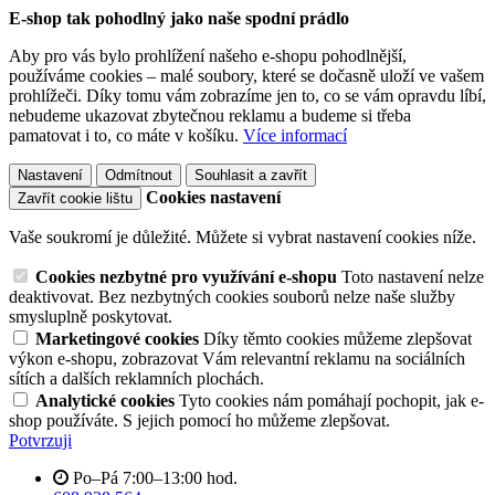
E-shop tak pohodlný jako naše spodní prádlo
Aby pro vás bylo prohlížení našeho e-shopu pohodlnější,
používáme cookies – malé soubory, které se dočasně uloží ve vašem
prohlížeči. Díky tomu vám zobrazíme jen to, co se vám opravdu líbí,
nebudeme ukazovat zbytečnou reklamu a budeme si třeba
pamatovat i to, co máte v košíku.
Více informací
Nastavení
Odmítnout
Souhlasit a zavřít
Cookies nastavení
Zavřít cookie lištu
Vaše soukromí je důležité. Můžete si vybrat nastavení cookies níže.
Cookies nezbytné pro využívání e-shopu
Toto nastavení nelze
deaktivovat. Bez nezbytných cookies souborů nelze naše služby
smysluplně poskytovat.
Marketingové cookies
Díky těmto cookies můžeme zlepšovat
výkon e-shopu, zobrazovat Vám relevantní reklamu na sociálních
sítích a dalších reklamních plochách.
Analytické cookies
Tyto cookies nám pomáhají pochopit, jak e-
shop používáte. S jejich pomocí ho můžeme zlepšovat.
Potvrzuji
Po–Pá 7:00–13:00 hod.