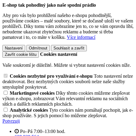
E-shop tak pohodlný jako naše spodní prádlo
Aby pro vás bylo prohlížení našeho e-shopu pohodlnější,
používáme cookies – malé soubory, které se dočasně uloží ve vašem
prohlížeči. Díky tomu vám zobrazíme jen to, co se vám opravdu líbí,
nebudeme ukazovat zbytečnou reklamu a budeme si třeba
pamatovat i to, co máte v košíku.
Více informací
Nastavení
Odmítnout
Souhlasit a zavřít
Cookies nastavení
Zavřít cookie lištu
Vaše soukromí je důležité. Můžete si vybrat nastavení cookies níže.
Cookies nezbytné pro využívání e-shopu
Toto nastavení nelze
deaktivovat. Bez nezbytných cookies souborů nelze naše služby
smysluplně poskytovat.
Marketingové cookies
Díky těmto cookies můžeme zlepšovat
výkon e-shopu, zobrazovat Vám relevantní reklamu na sociálních
sítích a dalších reklamních plochách.
Analytické cookies
Tyto cookies nám pomáhají pochopit, jak e-
shop používáte. S jejich pomocí ho můžeme zlepšovat.
Potvrzuji
Po–Pá 7:00–13:00 hod.