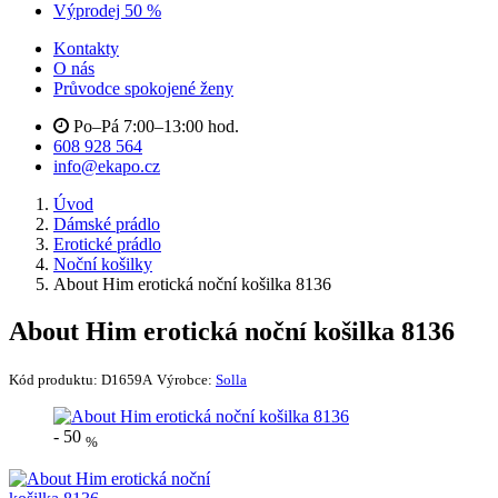
Výprodej 50 %
Kontakty
O nás
Průvodce spokojené ženy
Po–Pá 7:00–13:00 hod.
608 928 564
info@ekapo.cz
Úvod
Dámské prádlo
Erotické prádlo
Noční košilky
About Him erotická noční košilka 8136
About Him erotická noční košilka 8136
Kód produktu:
D1659A
Výrobce:
Solla
-
50
%