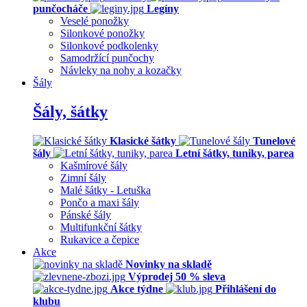
punčocháče
Legíny
Veselé ponožky
Silonkové ponožky
Silonkové podkolenky
Samodržící punčochy
Návleky na nohy a kozačky
Šály
Šály, šátky
Klasické šátky
Tunelové
šály
Letní šátky, tuniky, parea
Kašmírové šály
Zimní šály
Malé šátky - Letuška
Pončo a maxi šály
Pánské šály
Multifunkční šátky
Rukavice a čepice
Akce
Novinky na skladě
Výprodej 50 % sleva
Akce týdne
Přihlášení do
klubu