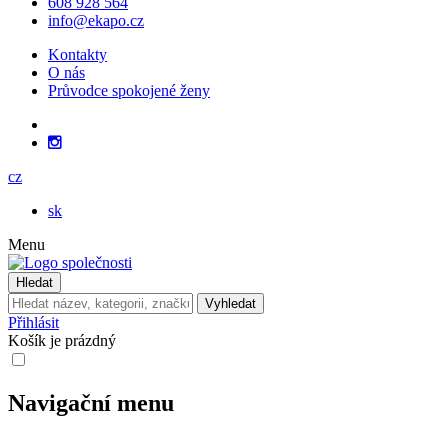
608 928 564
info@ekapo.cz
Kontakty
O nás
Průvodce spokojené ženy
cz
sk
Menu
Hledat
Vyhledat
Přihlásit
Košík je prázdný
Navigační menu