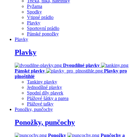
Trička, tílka, nátělníky
Pyžama
Spodky
Vtipné prádlo
Plavky
Sportovní prádlo
Pánské ponožky
Plavky
Plavky
Dvoudílné plavky
Pánské plavky
Plavky pro
plnoštíhlé
Tankiny plavky
Jednodílné plavky
Spodní díly plavek
Plážové šátky a parea
Plážové tašky
Ponožky, punčochy
Ponožky, punčochy
Ponožky
Punčochy a