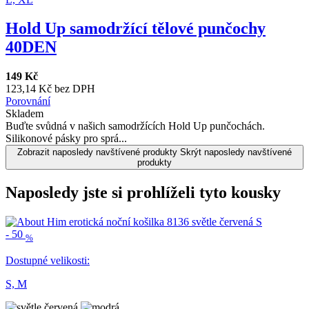
Hold Up samodržící tělové punčochy
40DEN
149 Kč
123,14 Kč bez DPH
Porovnání
Skladem
Buďte svůdná v našich samodržících Hold Up punčochách.
Silikonové pásky pro sprá...
Zobrazit naposledy navštívené produkty
Skrýt naposledy navštívené
produkty
Naposledy jste si prohlíželi tyto kousky
-
50
%
Dostupné velikosti:
S,
M