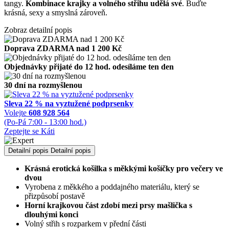
tangy.
Kombinace krajky a volného střihu udělá své
. Buďte
krásná, sexy a smyslná zároveň.
Zobraz detailní popis
Doprava ZDARMA nad 1 200 Kč
Objednávky přijaté do 12 hod. odesíláme ten den
30 dní na rozmyšlenou
Sleva 22 % na vyztužené podprsenky
Volejte
608 928 564
(Po-Pá 7:00 - 13:00 hod.)
Zeptejte se Káti
Detailní popis
Detailní popis
Krásná erotická košilka s měkkými košíčky pro večery ve
dvou
Vyrobena z měkkého a poddajného materiálu, který se
přizpůsobí postavě
Horní krajkovou část zdobí mezi prsy mašlička s
dlouhými konci
Volný střih s rozparkem v přední části