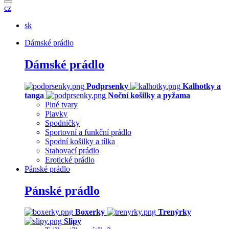
cz
sk
Dámské prádlo
Dámské prádlo
Podprsenky
Kalhotky a
tanga
Noční košilky a pyžama
Plné tvary
Plavky
Spodničky
Sportovní a funkční prádlo
Spodní košilky a tílka
Stahovací prádlo
Erotické prádlo
Pánské prádlo
Pánské prádlo
Boxerky
Trenýrky
Slipy