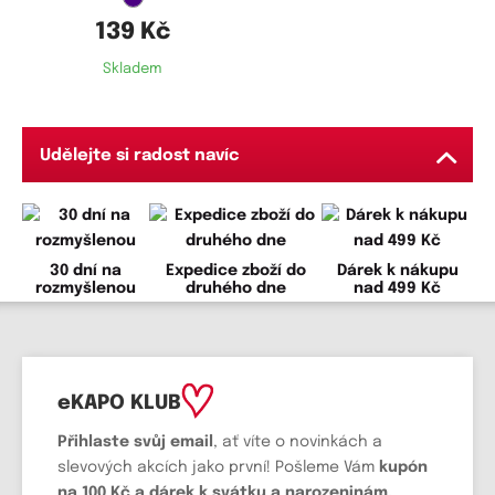
139 Kč
Skladem
Udělejte si radost navíc
30 dní na
Expedice zboží do
Dárek k nákupu
rozmyšlenou
druhého dne
nad 499 Kč
eKAPO KLUB
Přihlaste svůj email
, ať víte o novinkách a
slevových akcích jako první! Pošleme Vám
kupón
na 100 Kč a dárek k svátku a narozeninám.