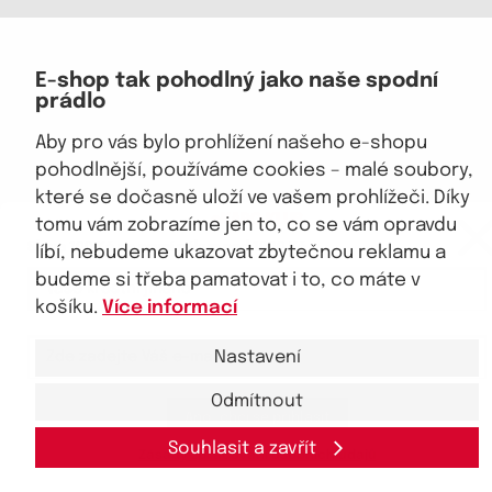
Jsme důvěryhodný obchod
E-shop tak pohodlný jako naše spodní
prádlo
Aby pro vás bylo prohlížení našeho e-shopu
pohodlnější, používáme cookies – malé soubory,
které se dočasně uloží ve vašem prohlížeči. Díky
eKAPO KLUB
tomu vám zobrazíme jen to, co se vám opravdu
© 2026, eKAPO
Sleva 100 Kč na první nákup
nad 1000 Kč
Úvodní strana
Obchodní podmínky
GDPR
Mapa stránek
Kontakt a pomoc
líbí, nebudeme ukazovat zbytečnou reklamu a
budeme si třeba pamatovat i to, co máte v
košíku.
Více informací
Nastavení
Odmítnout
Ano, chci se přihlásit
Souhlasit a zavřít
Zásady zpracování
osobních
údajů