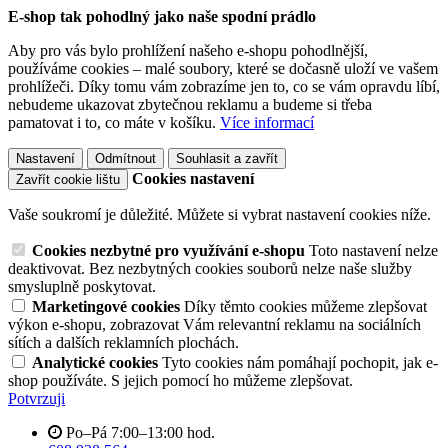
E-shop tak pohodlný jako naše spodní prádlo
Aby pro vás bylo prohlížení našeho e-shopu pohodlnější,
používáme cookies – malé soubory, které se dočasně uloží ve vašem
prohlížeči. Díky tomu vám zobrazíme jen to, co se vám opravdu líbí,
nebudeme ukazovat zbytečnou reklamu a budeme si třeba
pamatovat i to, co máte v košíku.
Více informací
Nastavení
Odmítnout
Souhlasit a zavřít
Cookies nastavení
Zavřít cookie lištu
Vaše soukromí je důležité. Můžete si vybrat nastavení cookies níže.
Cookies nezbytné pro využívání e-shopu
Toto nastavení nelze
deaktivovat. Bez nezbytných cookies souborů nelze naše služby
smysluplně poskytovat.
Marketingové cookies
Díky těmto cookies můžeme zlepšovat
výkon e-shopu, zobrazovat Vám relevantní reklamu na sociálních
sítích a dalších reklamních plochách.
Analytické cookies
Tyto cookies nám pomáhají pochopit, jak e-
shop používáte. S jejich pomocí ho můžeme zlepšovat.
Potvrzuji
Po–Pá 7:00–13:00 hod.