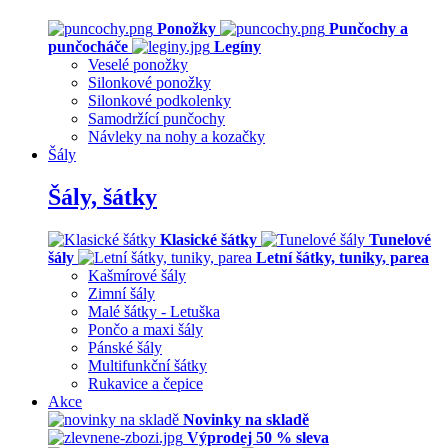
Ponožky
Punčochy a
punčocháče
Legíny
Veselé ponožky
Silonkové ponožky
Silonkové podkolenky
Samodržící punčochy
Návleky na nohy a kozačky
Šály
Šály, šátky
Klasické šátky
Tunelové
šály
Letní šátky, tuniky, parea
Kašmírové šály
Zimní šály
Malé šátky - Letuška
Pončo a maxi šály
Pánské šály
Multifunkční šátky
Rukavice a čepice
Akce
Novinky na skladě
Výprodej 50 % sleva