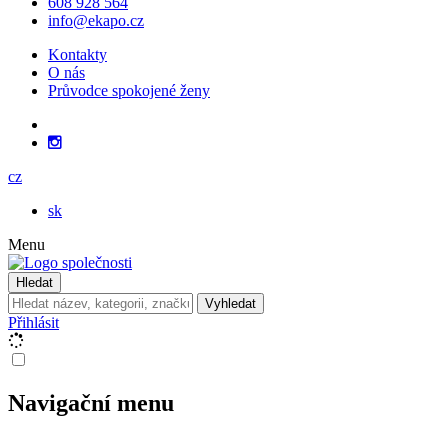
608 928 564
info@ekapo.cz
Kontakty
O nás
Průvodce spokojené ženy
cz
sk
Menu
Hledat
Vyhledat
Přihlásit
Navigační menu