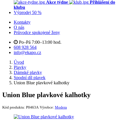
Akce týdne
Přihlášení do
klubu
Výprodej 50 %
Kontakty
O nás
Průvodce spokojené ženy
Po–Pá 7:00–13:00 hod.
608 928 564
info@ekapo.cz
Úvod
Plavky
Dámské plavky
Spodní díl plavek
Union Blue plavkové kalhotky
Union Blue plavkové kalhotky
Kód produktu:
P0463A
Výrobce:
Modera