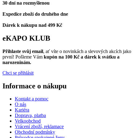
30 dní na rozmyšlenou
Expedice zboží do druhého dne
Dárek k nákupu nad 499 Kč
eKAPO KLUB
Přihlaste svůj email
, ať víte o novinkách a slevových akcích jako
první! Pošleme Vám
kupón na 100 Kč a dárek k svátku a
narozeninám.
Chci se přihlásit
Informace o nákupu
Kontakt a pomoc
O nás
Kariéra
Doprava, platba
Velkoobchod
Vrácení zboží, reklamace
Obchodní podmínky
Průvodce spokojené ženy