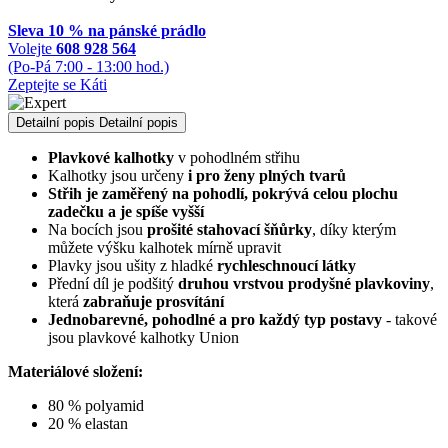
Sleva 10 % na pánské prádlo
Volejte
608 928 564
(Po-Pá 7:00 - 13:00 hod.)
Zeptejte se Káti
Detailní popis
Detailní popis
Plavkové kalhotky
v pohodlném střihu
Kalhotky jsou určeny
i pro ženy plných tvarů
Střih je zaměřený na pohodlí, pokrývá celou plochu
zadečku a je spíše vyšší
Na bocích jsou
prošité stahovací šňůrky
, díky kterým
můžete výšku kalhotek mírně upravit
Plavky jsou ušity z hladké
rychleschnoucí látky
Přední díl je podšitý
druhou vrstvou prodyšné plavkoviny
,
která
zabraňuje prosvítání
Jednobarevné, pohodlné a pro každý typ postavy
- takové
jsou plavkové kalhotky Union
Materiálové složení:
80 % polyamid
20 % elastan