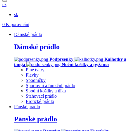
cz
sk
0
K porovnání
Dámské prádlo
Dámské prádlo
Podprsenky
Kalhotky a
tanga
Noční košilky a pyžama
Plné tvary
Plavky
Spodničky
Sportovní a funkční prádlo
Spodní košilky a tílka
Stahovací prádlo
Erotické prádlo
Pánské prádlo
Pánské prádlo