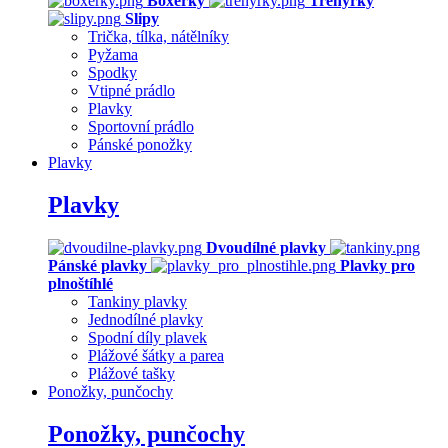
Boxerky
Trenýrky
Slipy
Trička, tílka, nátělníky
Pyžama
Spodky
Vtipné prádlo
Plavky
Sportovní prádlo
Pánské ponožky
Plavky
Plavky
Dvoudílné plavky
Pánské plavky
Plavky pro
plnoštíhlé
Tankiny plavky
Jednodílné plavky
Spodní díly plavek
Plážové šátky a parea
Plážové tašky
Ponožky, punčochy
Ponožky, punčochy