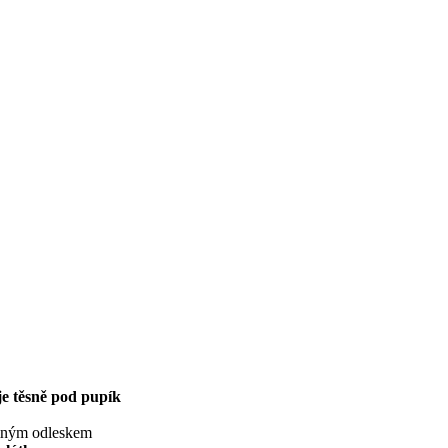
e těsně pod pupík
jemným odleskem