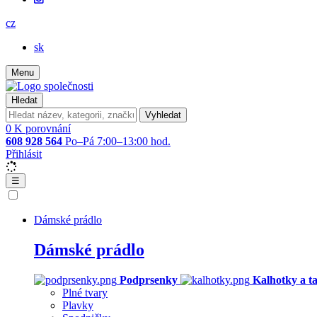
cz
sk
Menu
Hledat
Vyhledat
0
K porovnání
608 928 564
Po–Pá 7:00–13:00 hod.
Přihlásit
☰
Dámské prádlo
Dámské prádlo
Podprsenky
Kalhotky a t
Plné tvary
Plavky