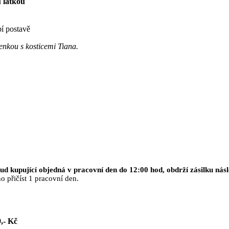
 látkou
í postavě
enkou s kosticemi Tiana.
ud kupující objedná v pracovní den do 12:00 hod, obdrží zásilku násl
o přičíst 1 pracovní den.
,- Kč