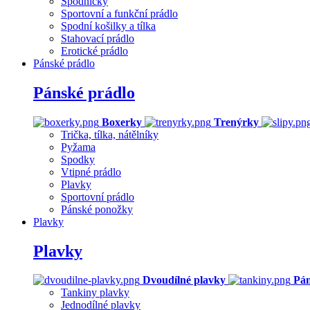
Spodničky
Sportovní a funkční prádlo
Spodní košilky a tílka
Stahovací prádlo
Erotické prádlo
Pánské prádlo
Pánské prádlo
Boxerky
Trenýrky
Trička, tílka, nátělníky
Pyžama
Spodky
Vtipné prádlo
Plavky
Sportovní prádlo
Pánské ponožky
Plavky
Plavky
Dvoudílné plavky
Pán
Tankiny plavky
Jednodílné plavky