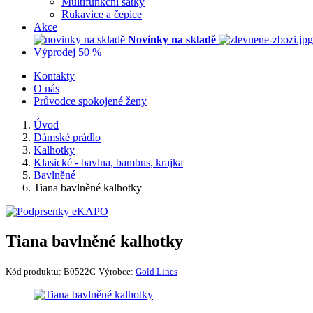
Multifunkční šátky
Rukavice a čepice
Akce
Novinky na skladě
Výprodej 50 %
Kontakty
O nás
Průvodce spokojené ženy
Úvod
Dámské prádlo
Kalhotky
Klasické - bavlna, bambus, krajka
Bavlněné
Tiana bavlněné kalhotky
Tiana bavlněné kalhotky
Kód produktu:
B0522C
Výrobce:
Gold Lines