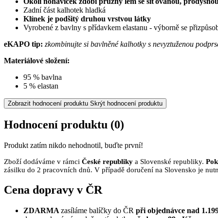
Okolí nohaviček zdobí pružný lem se síťovanou, prodyšnou
Zadní část kalhotek hladká
Klínek je podšitý druhou vrstvou látky
Vyrobené z bavlny s přídavkem elastanu - výborně se přizpůsob
eKAPO tip:
zkombinujte si bavlněné kalhotky s nevyztuženou podprs
Materiálové složení:
95 % bavlna
5 % elastan
Zobrazit hodnocení produktu
Skrýt hodnocení produktu
Hodnocení produktu
(0)
Produkt zatím nikdo nehodnotil, buďte první!
Zboží dodáváme v rámci
České republiky
a Slovenské republiky.
Pok
zásilku do 2 pracovních dnů. V případě doručení na Slovensko je nutn
Cena dopravy v ČR
ZDARMA
zasíláme balíčky do ČR
při objednávce nad 1.199