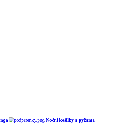
anga
Noční košilky a pyžama