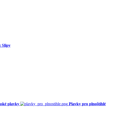
Slipy
ské plavky
Plavky pro plnoštíhlé