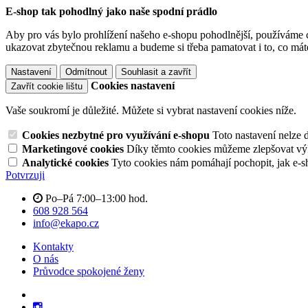
E-shop tak pohodlný jako naše spodní prádlo
Aby pro vás bylo prohlížení našeho e-shopu pohodlnější, používáme c
ukazovat zbytečnou reklamu a budeme si třeba pamatovat i to, co mát
Nastavení
Odmítnout
Souhlasit a zavřít
Cookies nastavení
Zavřít cookie lištu
Vaše soukromí je důležité. Můžete si vybrat nastavení cookies níže.
Cookies nezbytné pro využívání e-shopu
Toto nastavení nelze 
Marketingové cookies
Díky těmto cookies můžeme zlepšovat výko
Analytické cookies
Tyto cookies nám pomáhají pochopit, jak e-s
Potvrzuji
Po–Pá 7:00–13:00 hod.
608 928 564
info@ekapo.cz
Kontakty
O nás
Průvodce spokojené ženy