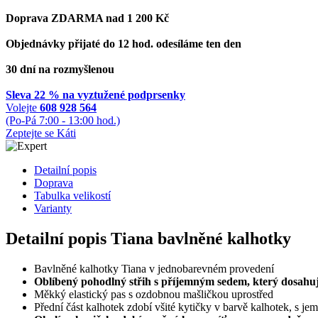
Doprava ZDARMA nad 1 200 Kč
Objednávky přijaté do 12 hod. odesíláme ten den
30 dní na rozmyšlenou
Sleva 22 % na vyztužené podprsenky
Volejte
608 928 564
(Po-Pá 7:00 - 13:00 hod.)
Zeptejte se Káti
Detailní popis
Doprava
Tabulka velikostí
Varianty
Detailní popis Tiana bavlněné kalhotky
Bavlněné kalhotky Tiana v jednobarevném provedení
Oblíbený pohodlný střih s příjemným sedem, který dosahuj
Měkký elastický pas s ozdobnou mašličkou uprostřed
Přední část kalhotek zdobí všité kytičky v barvě kalhotek, s 