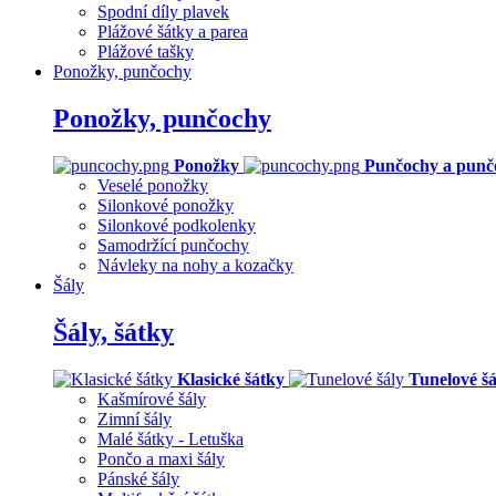
Spodní díly plavek
Plážové šátky a parea
Plážové tašky
Ponožky, punčochy
Ponožky, punčochy
Ponožky
Punčochy a punč
Veselé ponožky
Silonkové ponožky
Silonkové podkolenky
Samodržící punčochy
Návleky na nohy a kozačky
Šály
Šály, šátky
Klasické šátky
Tunelové šá
Kašmírové šály
Zimní šály
Malé šátky - Letuška
Pončo a maxi šály
Pánské šály