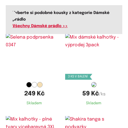
Vyberte si podobné kousky z kategorie Dámské
prádlo
Všechny Dámské prádlo >>
Dostupné velikosti:
Dostupné velikosti:
75B,
75C,
75D,
80B,
80C,
80D,
XS,
S,
M,
L,
XL
85B,
85C,
85D,
90B,
90D,
95B,
3 KS V BALENÍ
95C,
95D,
100B,
100C,
100D,
105B,
105C,
105D,
110C,
110D
249 Kč
59 Kč
/ks
Skladem
Skladem