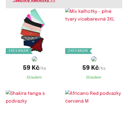
Všechny Kalhotky >>
Dostupné velikosti:
Dostupné velikosti:
XS,
S,
M,
L,
XL
XXL,
3XL,
4XL,
5XL
3 KS V BALENÍ
3 KS V BALENÍ
59 Kč
59 Kč
/ks
/ks
Skladem
Skladem
Dostupné velikosti:
Dostupné velikosti:
S,
M,
L
M