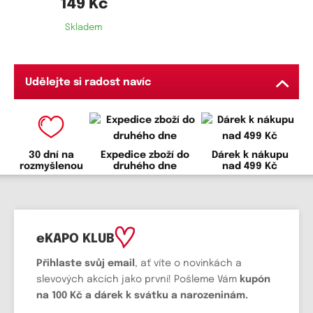
149 Kč
Skladem
Udělejte si radost navíc
30 dní na
Expedice zboží do
Dárek k nákupu
rozmyšlenou
druhého dne
nad 499 Kč
eKAPO KLUB
Přihlaste svůj email
, ať víte o novinkách a
slevových akcích jako první! Pošleme Vám
kupón
na 100 Kč a dárek k svátku a narozeninám.