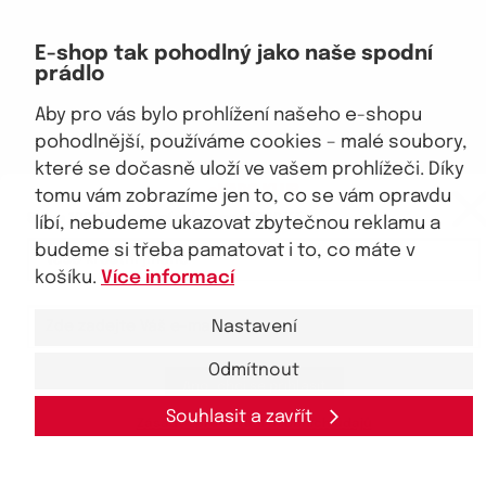
Jsme důvěryhodný obchod
E-shop tak pohodlný jako naše spodní
prádlo
Aby pro vás bylo prohlížení našeho e-shopu
pohodlnější, používáme cookies – malé soubory,
které se dočasně uloží ve vašem prohlížeči. Díky
eKAPO KLUB
tomu vám zobrazíme jen to, co se vám opravdu
© 2026, eKAPO
Sleva 100 Kč na první nákup
nad 1000 Kč
líbí, nebudeme ukazovat zbytečnou reklamu a
Úvodní strana
Obchodní podmínky
GDPR
Mapa stránek
Kontakt a pomoc
budeme si třeba pamatovat i to, co máte v
košíku.
Více informací
Nastavení
Odmítnout
Ano, chci se přihlásit
Souhlasit a zavřít
Zásady zpracování
osobních
údajů