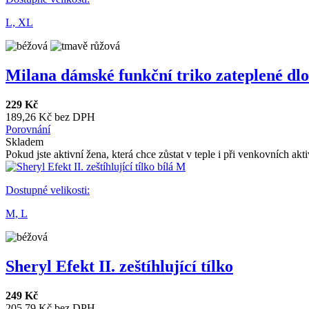
L,
XL
Milana dámské funkční triko zateplené dlo
229 Kč
189,26 Kč bez DPH
Porovnání
Skladem
Pokud jste aktivní žena, která chce zůstat v teple i při venkovních aktiv
Dostupné velikosti:
M,
L
Sheryl Efekt II. zeštíhlující tílko
249 Kč
205,79 Kč bez DPH