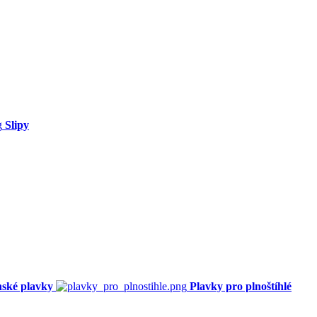
Slipy
ské plavky
Plavky pro plnoštíhlé