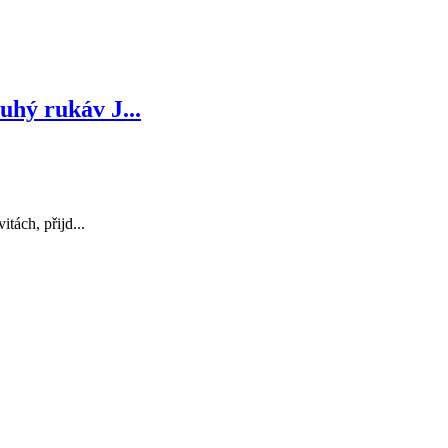
uhý rukáv J...
itách, přijd...