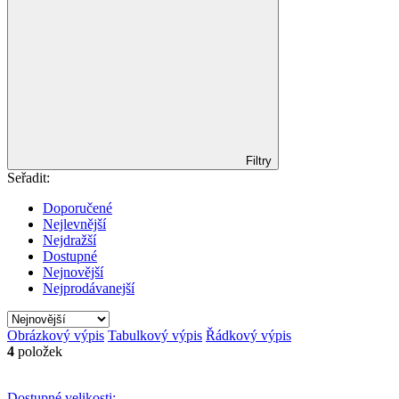
Filtry
Seřadit:
Doporučené
Nejlevnější
Nejdražší
Dostupné
Nejnovější
Nejprodávanejší
Obrázkový výpis
Tabulkový výpis
Řádkový výpis
4
položek
Dostupné velikosti: