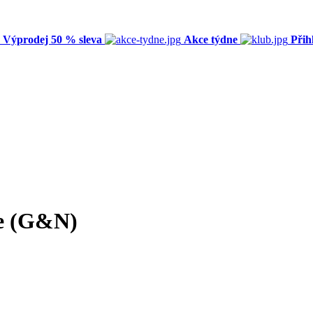
Výprodej 50 % sleva
Akce týdne
Přih
ce (G&N)