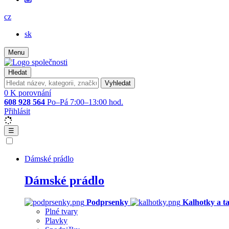
cz
sk
Menu
Hledat
Vyhledat
0
K porovnání
608 928 564
Po–Pá 7:00–13:00 hod.
Přihlásit
☰
Dámské prádlo
Dámské prádlo
Podprsenky
Kalhotky a t
Plné tvary
Plavky