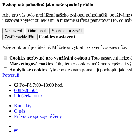
E-shop tak pohodlný jako naše spodní prádlo
Aby pro vás bylo prohlížení našeho e-shopu pohodlnější, používáme c
ukazovat zbytečnou reklamu a budeme si třeba pamatovat i to, co mát
Nastavení
Odmítnout
Souhlasit a zavřít
Cookies nastavení
Zavřít cookie lištu
Vaše soukromí je důležité. Můžete si vybrat nastavení cookies níže.
Cookies nezbytné pro využívání e-shopu
Toto nastavení nelze 
Marketingové cookies
Díky těmto cookies můžeme zlepšovat výko
Analytické cookies
Tyto cookies nám pomáhají pochopit, jak e-s
Potvrzuji
Po–Pá 7:00–13:00 hod.
608 928 564
info@ekapo.cz
Kontakty
O nás
Průvodce spokojené ženy