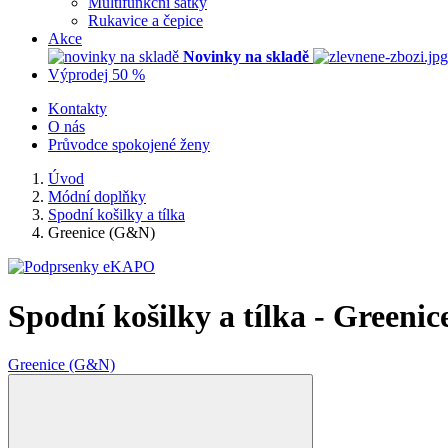
Multifunkční šátky
Rukavice a čepice
Akce
Novinky na skladě
Výprodej 50 %
Kontakty
O nás
Průvodce spokojené ženy
Úvod
Módní doplňky
Spodní košilky a tílka
Greenice (G&N)
Spodní košilky a tílka - Greeni
Greenice (G&N)