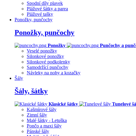
Spodní díly plavek
Plážové šátky a parea
Plážové tašky
Ponožky, punčochy
Ponožky, punčochy
Ponožky
Punčochy a punč
Veselé ponožky
Silonkové ponožky
Silonkové podkolenky
Samodržící punčochy
Návleky na nohy a kozačky
Šály
Šály, šátky
Klasické šátky
Tunelové šá
Kašmírové šály
Zimní šály
Malé šátky - Letuška
Pončo a maxi šály
Pánské šály