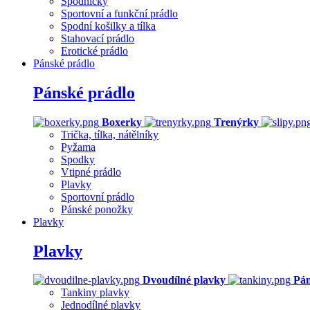
Spodničky
Sportovní a funkční prádlo
Spodní košilky a tílka
Stahovací prádlo
Erotické prádlo
Pánské prádlo
Pánské prádlo
Boxerky
Trenýrky
Trička, tílka, nátělníky
Pyžama
Spodky
Vtipné prádlo
Plavky
Sportovní prádlo
Pánské ponožky
Plavky
Plavky
Dvoudílné plavky
Pán
Tankiny plavky
Jednodílné plavky