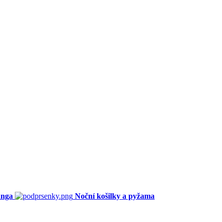
anga
Noční košilky a pyžama