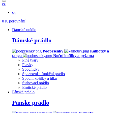
cz
sk
0
K porovnání
Dámské prádlo
Dámské prádlo
Podprsenky
Kalhotky a
tanga
Noční košilky a pyžama
Plné tvary
Plavky
Spodničky
Sportovní a funkční prádlo
Spodní košilky a tílka
Stahovací prádlo
Erotické prádlo
Pánské prádlo
Pánské prádlo