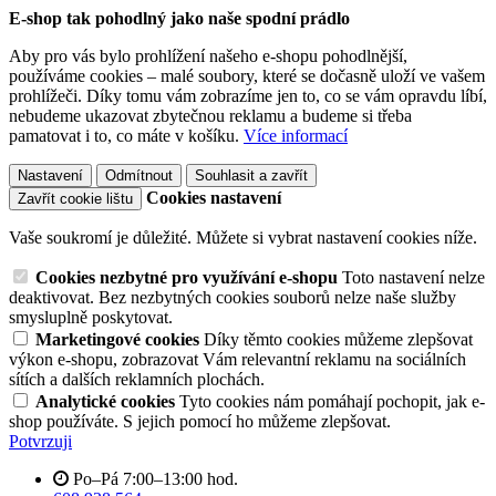
E-shop tak pohodlný jako naše spodní prádlo
Aby pro vás bylo prohlížení našeho e-shopu pohodlnější,
používáme cookies – malé soubory, které se dočasně uloží ve vašem
prohlížeči. Díky tomu vám zobrazíme jen to, co se vám opravdu líbí,
nebudeme ukazovat zbytečnou reklamu a budeme si třeba
pamatovat i to, co máte v košíku.
Více informací
Nastavení
Odmítnout
Souhlasit a zavřít
Cookies nastavení
Zavřít cookie lištu
Vaše soukromí je důležité. Můžete si vybrat nastavení cookies níže.
Cookies nezbytné pro využívání e-shopu
Toto nastavení nelze
deaktivovat. Bez nezbytných cookies souborů nelze naše služby
smysluplně poskytovat.
Marketingové cookies
Díky těmto cookies můžeme zlepšovat
výkon e-shopu, zobrazovat Vám relevantní reklamu na sociálních
sítích a dalších reklamních plochách.
Analytické cookies
Tyto cookies nám pomáhají pochopit, jak e-
shop používáte. S jejich pomocí ho můžeme zlepšovat.
Potvrzuji
Po–Pá 7:00–13:00 hod.