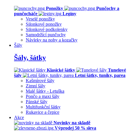
Ponožky
Punčochy a
punčocháče
Legíny
Veselé ponožky
Silonkové ponožky
Silonkové podkolenky
Samodržící punčochy
Návleky na nohy a kozačky
Šály
Šály, šátky
Klasické šátky
Tunelové
šály
Letní šátky, tuniky, parea
Kašmírové šály
Zimní šály
Malé šátky - Letuška
Pončo a maxi šály
Pánské šály
Multifunkční šátky
Rukavice a čepice
Akce
Novinky na skladě
Výprodej 50 % sleva