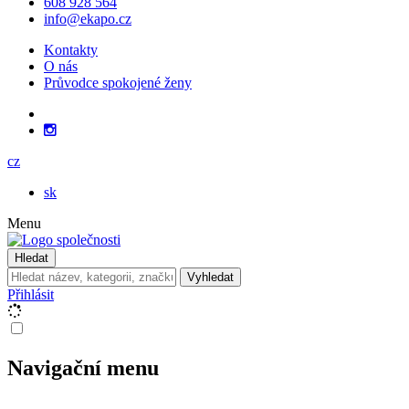
608 928 564
info@ekapo.cz
Kontakty
O nás
Průvodce spokojené ženy
cz
sk
Menu
Hledat
Vyhledat
Přihlásit
Navigační menu