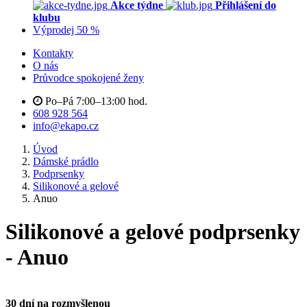
Akce týdne
Přihlášení do
klubu
Výprodej 50 %
Kontakty
O nás
Průvodce spokojené ženy
Po–Pá 7:00–13:00 hod.
608 928 564
info@ekapo.cz
Úvod
Dámské prádlo
Podprsenky
Silikonové a gelové
Anuo
Silikonové a gelové podprsenky
- Anuo
30 dní na rozmyšlenou