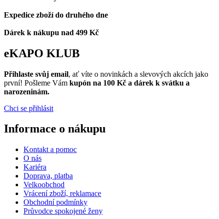
Expedice zboží do druhého dne
Dárek k nákupu nad 499 Kč
eKAPO KLUB
Přihlaste svůj email
, ať víte o novinkách a slevových akcích jako
první! Pošleme Vám
kupón na 100 Kč a dárek k svátku a
narozeninám.
Chci se přihlásit
Informace o nákupu
Kontakt a pomoc
O nás
Kariéra
Doprava, platba
Velkoobchod
Vrácení zboží, reklamace
Obchodní podmínky
Průvodce spokojené ženy