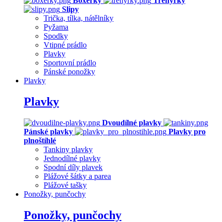
Boxerky
Trenýrky
Slipy
Trička, tílka, nátělníky
Pyžama
Spodky
Vtipné prádlo
Plavky
Sportovní prádlo
Pánské ponožky
Plavky
Plavky
Dvoudílné plavky
Pánské plavky
Plavky pro
plnoštíhlé
Tankiny plavky
Jednodílné plavky
Spodní díly plavek
Plážové šátky a parea
Plážové tašky
Ponožky, punčochy
Ponožky, punčochy