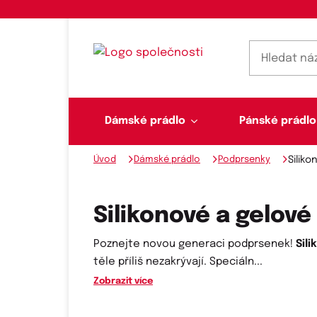
Dámské prádlo
Pánské prádlo
Úvod
Dámské prádlo
Podprsenky
Silik
Dámské prádlo
Pánské prádlo
Plavky
Ponožky, punčochy
Šály, šátky
Silikonové a gelov
Poznejte novou generaci podprsenek!
Sil
těle příliš nezakrývají. Speciáln
...
Novinky na skladě
Zobrazit více
Dvoudílné plavky
Klasické šátky
Podprsenky
Ponožky
Boxerky