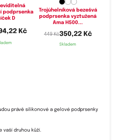
eviditelná
Trojúhelníková bezešvá
í podprsenka
podprsenka vyztužená
íček D
Ama H500...
94,22 Kč
350,22 Kč
449 Kč
ladem
Skladem
dou právě silikonové a gelové podprsenky
 vaší druhou kůží.