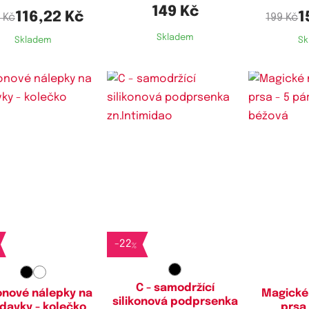
149 Kč
116,22 Kč
1
 Kč
199 Kč
Skladem
Skladem
Sk
-
22
%
C - samodržící
konové nálepky na
Magické
silikonová podprsenka
davky - kolečko
prsa 