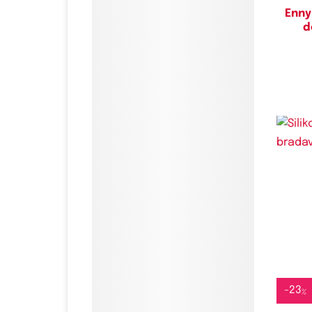
Enny
d
-
23
%