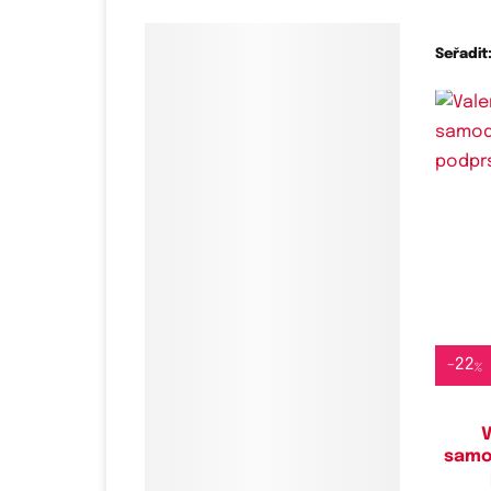
Seřadit
-
22
%
V
samo