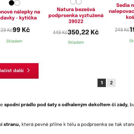
Sedia n
Natura bezešvá
nalepovac
konové nálepky na
podprsenka vyztužená
koš
davky - kytička
39022
1
99 Kč
249 Kč
129 Kč
350,22 Kč
449 Kč
Sk
Skladem
Skladem
ačíst další
1
2
te
spodní prádlo pod šaty s odhaleným dekoltem či zády,
bu
í stranu,
která pevně přilne k tělu a podprsenka se tak stane