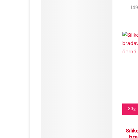
149
-
23
%
Sili
bra