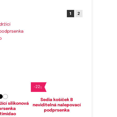
1
2
-
22
%
Sedia košíček B
ící silikonová
neviditelná nalepovací
prsenka
podprsenka
ntimidao