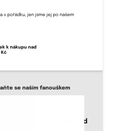
a v pořádku, jen jsme jej po našem
ek k nákupu nad
 Kč
taňte se naším fanouškem
sme důvěryhodný obchod