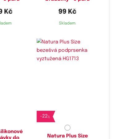
9 Kč
99 Kč
ladem
Skladem
Dostupné velikosti:
3XL
-
22
%
ilikonové
Natura Plus Size
ávky do