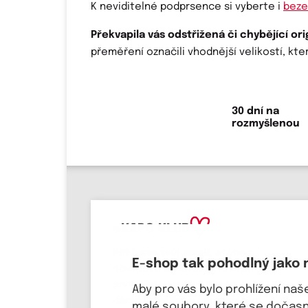
K neviditelné podprsence si vyberte i
beze
Překvapila vás odstřižená či chybějící ori
přeměření označili vhodnější velikostí, k
30 dní na
rozmyšlenou
eKAPO KLUB
Přihlaste svůj email
, ať víte o
E-shop tak pohodlný jako 
novinkách a slevových akcích jako
první! Pošleme Vám
kupón na 100 Kč a
Aby pro vás bylo prohlížení na
dárek k svátku a narozeninám.
malé soubory, které se dočasně