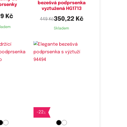
bezešvá podprsenka
prsenky
vyztužená HG1713
9 Kč
350,22 Kč
449 Kč
ladem
Skladem
Dostupné velikosti:
XL,
4XL
-
22
%