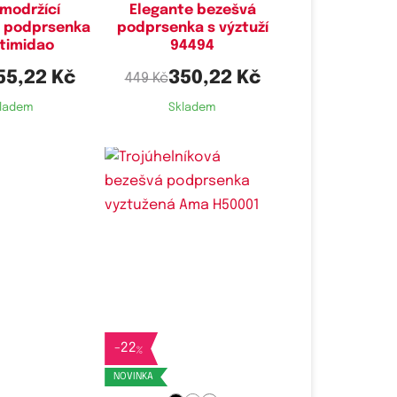
amodržící
Elegante bezešvá
á podprsenka
podprsenka s výztuží
ntimidao
94494
55,22 Kč
350,22 Kč
449 Kč
ladem
Skladem
Dostupné velikosti:
M,
L,
XXL
-
22
%
NOVINKA