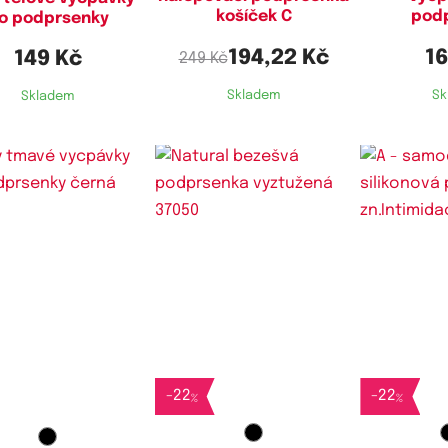
košíček C
pod
o podprsenky
194,22 Kč
16
149 Kč
249 Kč
Skladem
Sk
Skladem
Dostupné velikosti:
L
-
22
-
22
%
%