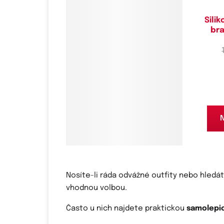
Sili
bra
N
Nosíte-li ráda odvážné outfity nebo hledá
vhodnou volbou.
Často u nich najdete praktickou
samolepic