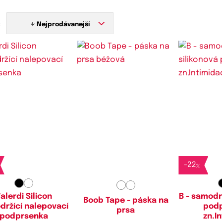
:
Nejprodávanejší
-
22
%
alerdi Silicon
B - samodrž
Boob Tape - páska na
držící nalepovací
pod
prsa
podprsenka
zn.I