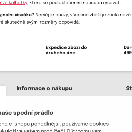
švé kalhotky,
které se pod oblečením nebudou rýsovat.
ginální visačka?
Nemějte obavy, všechno zboží je zcela nové 
teré skutečně svými rozměry odpovídá.
Expedice zboží do
Dár
druhého dne
499
Informace o nákupu
S
Kontakt a pomoc
O nás
naše spodní prádlo
Kariéra
J
Doprava, platba
šeho e-shopu pohodlnější, používáme cookies –
Velkoobchod
 uloží ve vašem prohlížeči. Díky tomu vám