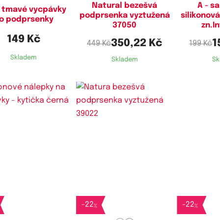
Natural bezešvá
A - s
 tmavé vycpávky
podprsenka vyztužená
silikonov
o podprsenky
37050
zn.I
149 Kč
350,22 Kč
1
449 Kč
199 Kč
Skladem
Skladem
Sk
Dostupné velikosti:
XL
-
22
-
22
%
%