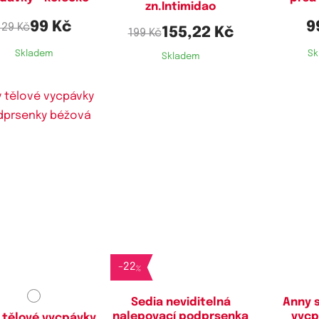
zn.Intimidao
99 Kč
9
129 Kč
155,22 Kč
199 Kč
Skladem
Sk
Skladem
-
22
%
Sedia neviditelná
Anny s
nalepovací podprsenka
vycp
 tělové vycpávky