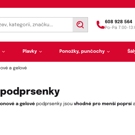
608 928 564
V
Po–Pá 7:00–13:
y
h
l
e
d
Plavky
Ponožky, punčochy
Šál
a
t
onové a gelové
é podprsenky
ikonové a gelové
podprsenky jsou
vhodné pro menší poprsí
Výprodej 50 % sleva
Akce týdne
Punčochy a punčocháče
Kalhotky a tanga
Pánské plavky
Tunelové šály
Trenýrky
Letní šátky, tuniky, par
Noční košilky a pyžama
Plavky pro plnoštíhlé
Legíny
Slipy