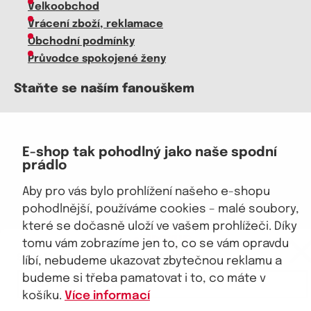
Velkoobchod
Vrácení zboží, reklamace
Obchodní podmínky
Průvodce spokojené ženy
Staňte se naším fanouškem
E-shop tak pohodlný jako naše spodní
prádlo
Jsme důvěryhodný obchod
Aby pro vás bylo prohlížení našeho e-shopu
pohodlnější, používáme cookies – malé soubory,
které se dočasně uloží ve vašem prohlížeči. Díky
eKAPO KLUB
tomu vám zobrazíme jen to, co se vám opravdu
Sleva 100 Kč na první nákup
nad 1000 Kč
líbí, nebudeme ukazovat zbytečnou reklamu a
© 2026, eKAPO
budeme si třeba pamatovat i to, co máte v
Úvodní strana
Obchodní podmínky
GDPR
Mapa stránek
Kontakt a pomoc
košíku.
Více informací