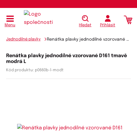
Menu
Hledat
Přihlásit
Jednodílné plavky
Renátka plavky jednodílné vzorované D161
Renátka plavky jednodílné vzorované D161 tmavě
modrá L
Kód produktu:
p0660b-l-modt
K
K
ó
ó
d
d
v
d
ý
o
r
d
o
a
b
v
c
a