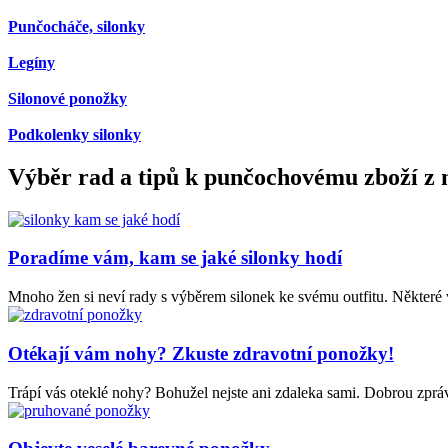
Punčocháče, silonky
Legíny
Silonové ponožky
Podkolenky silonky
Výběr rad a tipů k punčochovému zboží z n
Poradíme vám, kam se jaké silonky hodí
Mnoho žen si neví rady s výběrem silonek ke svému outfitu. Některé v
Otékají vám nohy? Zkuste zdravotní ponožky!
Trápí vás oteklé nohy? Bohužel nejste ani zdaleka sami. Dobrou zpráv