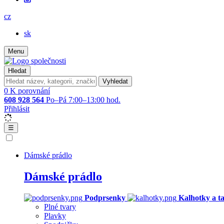
cz
sk
Menu
Hledat
Vyhledat
0
K porovnání
608 928 564
Po–Pá 7:00–13:00 hod.
Přihlásit
☰
Dámské prádlo
Dámské prádlo
Podprsenky
Kalhotky a t
Plné tvary
Plavky