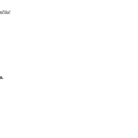
nčila!
m.