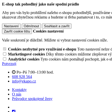
E-shop tak pohodlný jako naše spodní prádlo
Aby pro vás bylo prohlížení našeho e-shopu pohodlnější, používáme c
ukazovat zbytečnou reklamu a budeme si třeba pamatovat i to, co mát
Nastavení
Odmítnout
Souhlasit a zavřít
Cookies nastavení
Zavřít cookie lištu
Vaše soukromí je důležité. Můžete si vybrat nastavení cookies níže.
Cookies nezbytné pro využívání e-shopu
Toto nastavení nelze 
Marketingové cookies
Díky těmto cookies můžeme zlepšovat výko
Analytické cookies
Tyto cookies nám pomáhají pochopit, jak e-s
Potvrzuji
Po–Pá 7:00–13:00 hod.
608 928 564
info@ekapo.cz
Kontakty
O nás
Průvodce spokojené ženy