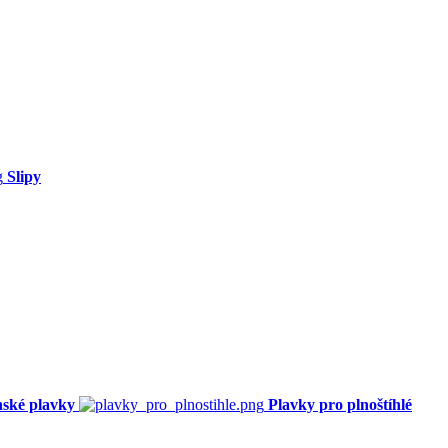
Slipy
ské plavky
Plavky pro plnoštíhlé