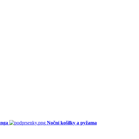
anga
Noční košilky a pyžama