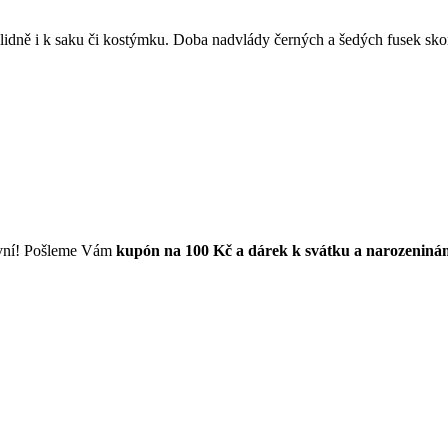
 klidně i k saku či kostýmku. Doba nadvlády černých a šedých fusek sko
první! Pošleme Vám
kupón na 100 Kč a dárek k svátku a narozeniná