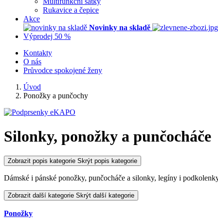
Multifunkční šátky
Rukavice a čepice
Akce
Novinky na skladě
Výprodej 50 %
Kontakty
O nás
Průvodce spokojené ženy
Úvod
Ponožky a punčochy
Silonky, ponožky a punčocháče
Zobrazit popis kategorie
Skrýt popis kategorie
Dámské i pánské ponožky, punčocháče a silonky, legíny i podkolenk
Zobrazit další kategorie
Skrýt další kategorie
Ponožky