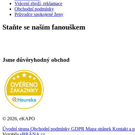
Vrácení zboží, reklamace
Obchodní podmínky
Průvodce spokojené ženy
Staňte se naším fanouškem
Jsme důvěryhodný obchod
© 2026, eKAPO
Úvodní strana
Obchodní podmínky
GDPR
Mapa stránek
Kontakt a 
Vyrobila
eBRÁNA.cz