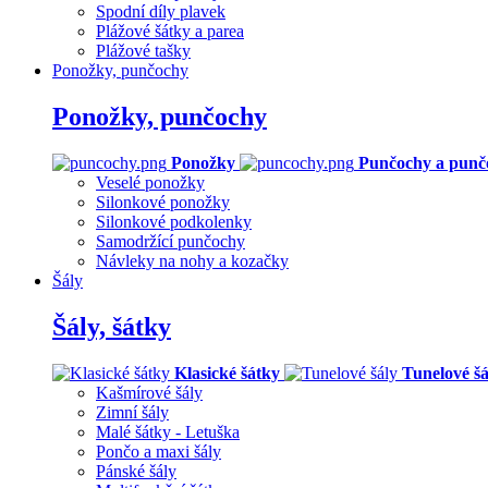
Spodní díly plavek
Plážové šátky a parea
Plážové tašky
Ponožky, punčochy
Ponožky, punčochy
Ponožky
Punčochy a punč
Veselé ponožky
Silonkové ponožky
Silonkové podkolenky
Samodržící punčochy
Návleky na nohy a kozačky
Šály
Šály, šátky
Klasické šátky
Tunelové šá
Kašmírové šály
Zimní šály
Malé šátky - Letuška
Pončo a maxi šály
Pánské šály