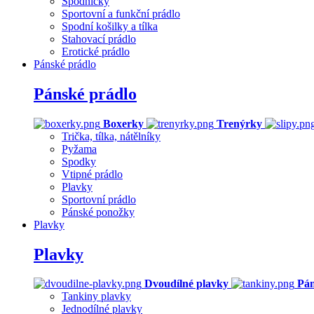
Spodničky
Sportovní a funkční prádlo
Spodní košilky a tílka
Stahovací prádlo
Erotické prádlo
Pánské prádlo
Pánské prádlo
Boxerky
Trenýrky
Trička, tílka, nátělníky
Pyžama
Spodky
Vtipné prádlo
Plavky
Sportovní prádlo
Pánské ponožky
Plavky
Plavky
Dvoudílné plavky
Pán
Tankiny plavky
Jednodílné plavky