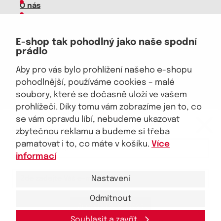
O nás
Kariéra
Doprava, platba
E-shop tak pohodlný jako naše spodní
Velkoobchod
prádlo
Vrácení zboží, reklamace
Obchodní podmínky
Aby pro vás bylo prohlížení našeho e-shopu
Průvodce spokojené ženy
pohodlnější, používáme cookies – malé
soubory, které se dočasně uloží ve vašem
Staňte se naším fanouškem
prohlížeči. Díky tomu vám zobrazíme jen to, co
eKAPO KLUB
se vám opravdu líbí, nebudeme ukazovat
Sleva 100 Kč na první nákup
nad 1000 Kč
zbytečnou reklamu a budeme si třeba
pamatovat i to, co máte v košíku.
Více
Jsme důvěryhodný obchod
informací
Nastavení
Odmítnout
Ano, chci se přihlásit
© 2026, eKAPO
Úvodní strana
Obchodní podmínky
GDPR
Mapa stránek
Kontakt a pomoc
Souhlasit a zavřít