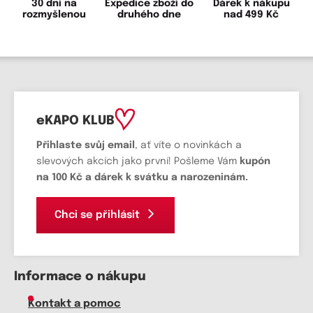
30 dní na
Expedice zboží do
Dárek k nákupu
rozmyšlenou
druhého dne
nad 499 Kč
eKAPO KLUB
Přihlaste svůj email
, ať víte o novinkách a
slevových akcích jako první! Pošleme Vám
kupón
na 100 Kč a dárek k svátku a narozeninám.
Chci se přihlásit
Informace o nákupu
Kontakt a pomoc