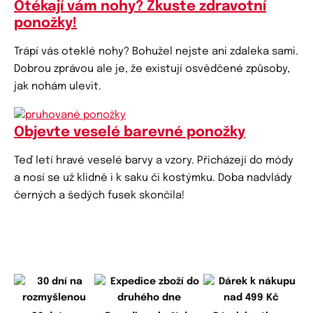
Otékají vám nohy? Zkuste zdravotní
ponožky!
Trápí vás oteklé nohy? Bohužel nejste ani zdaleka sami.
Dobrou zprávou ale je, že existují osvědčené způsoby,
jak nohám ulevit.
Objevte veselé barevné ponožky
Teď letí hravé veselé barvy a vzory. Přicházejí do módy
a nosí se už klidně i k saku či kostýmku. Doba nadvlády
černých a šedých fusek skončila!