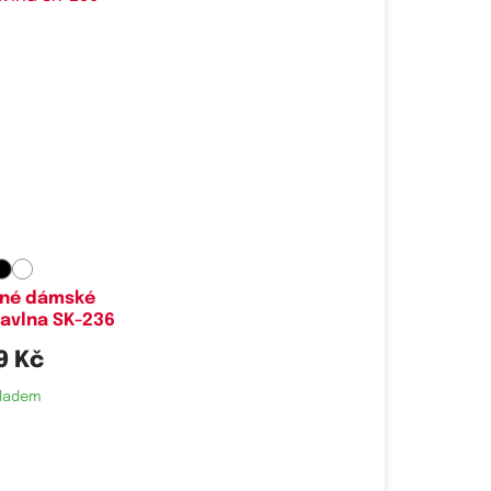
é velikosti:
38,
39-41
ané dámské
avlna SK-236
9 Kč
ladem