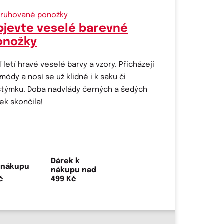
bjevte veselé barevné
onožky
 letí hravé veselé barvy a vzory. Přicházejí
módy a nosí se už klidně i k saku či
týmku. Doba nadvlády černých a šedých
ek skončila!
Dárek k
nákupu nad
499 Kč