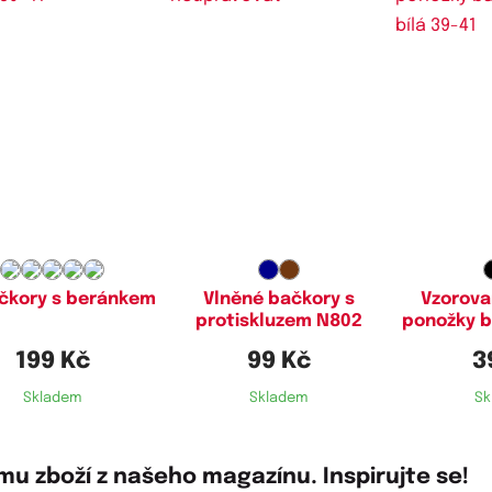
stupné velikosti:
Dostupné velikosti:
Dostupn
39-41,
42-44
39-41,
42-44
35-
čkory s beránkem
Vlněné bačkory s
Vzorov
protiskluzem N802
ponožky b
199 Kč
99 Kč
3
Skladem
Skladem
Sk
u zboží z našeho magazínu. Inspirujte se!