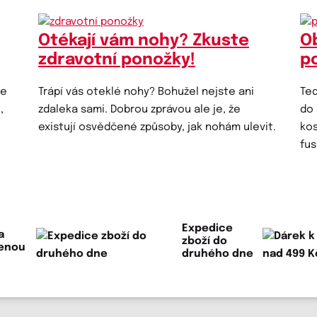
Otékají vám nohy? Zkuste
O
zdravotní ponožky!
p
ke
Trápí vás oteklé nohy? Bohužel nejste ani
Teď
,
zdaleka sami. Dobrou zprávou ale je, že
do 
existují osvědčené způsoby, jak nohám ulevit.
kos
fus
Expedice
a
zboží do
lenou
druhého dne