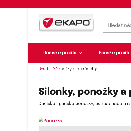
Dámské prádlo
Pánské prádlo
Úvod
Ponožky a punčochy
Dámské prádlo
Pánské prádlo
Plavky
Ponožky, punčochy
Šály, šátky
Silonky, ponožky 
Dámské i pánské ponožky, punčocháče a sil
Novinky na skladě
Dvoudílné plavky
Klasické šátky
Podprsenky
Ponožky
Boxerky