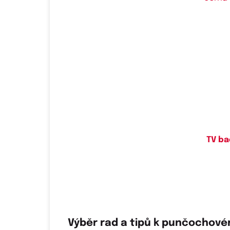
Do
TV ba
Výběr rad a tipů k punčochovém