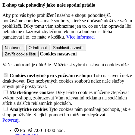
E-shop tak pohodlný jako naše spodní prádlo
Aby pro vás bylo prohlížení našeho e-shopu pohodlnější,
používáme cookies – malé soubory, které se dočasně uloží ve vašem
prohlížeči. Díky tomu vám zobrazíme jen to, co se vám opravdu líbí,
nebudeme ukazovat zbytečnou reklamu a budeme si třeba
pamatovat i to, co máte v košíku.
Více informací
Nastavení
Odmítnout
Souhlasit a zavřít
Cookies nastavení
Zavřít cookie lištu
Vaše soukromí je důležité. Můžete si vybrat nastavení cookies níže.
Cookies nezbytné pro využívání e-shopu
Toto nastavení nelze
deaktivovat. Bez nezbytných cookies souborů nelze naše služby
smysluplně poskytovat.
Marketingové cookies
Díky těmto cookies můžeme zlepšovat
výkon e-shopu, zobrazovat Vám relevantní reklamu na sociálních
sítích a dalších reklamních plochách.
Analytické cookies
Tyto cookies nám pomáhají pochopit, jak e-
shop používáte. S jejich pomocí ho můžeme zlepšovat.
Potvrzuji
Po–Pá 7:00–13:00 hod.