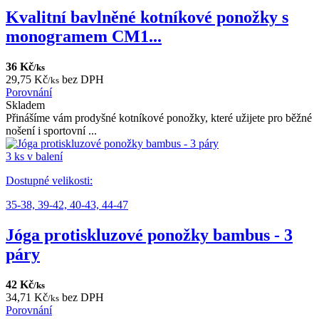
Kvalitní bavlněné kotníkové ponožky s
monogramem CM1...
36 Kč
/ks
29,75 Kč
bez DPH
/ks
Porovnání
Skladem
Přinášíme vám prodyšné kotníkové ponožky, které užijete pro běžné
nošení i sportovní ...
3 ks v balení
Dostupné velikosti:
35-38,
39-42,
40-43,
44-47
Jóga protiskluzové ponožky bambus - 3
páry
42 Kč
/ks
34,71 Kč
bez DPH
/ks
Porovnání