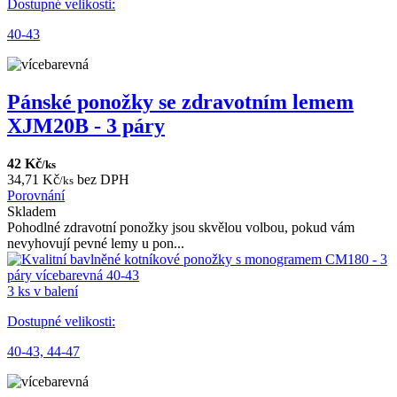
Dostupné velikosti:
40-43
Pánské ponožky se zdravotním lemem
XJM20B - 3 páry
42 Kč
/ks
34,71 Kč
bez DPH
/ks
Porovnání
Skladem
Pohodlné zdravotní ponožky jsou skvělou volbou, pokud vám
nevyhovují pevné lemy u pon...
3 ks v balení
Dostupné velikosti:
40-43,
44-47