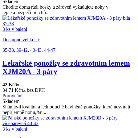
Skladem
Chodíte doma rádi bosky a zároveň vyžadujete nohy v
teple a bezpečí při chů...
3 ks v balení
Dostupné velikosti:
35-38,
39-42,
40-43,
44-47
Lékařské ponožky se zdravotním lemem
XJM20A - 3 páry
42 Kč
/ks
34,71 Kč
bez DPH
/ks
Porovnání
Skladem
Sháníte-li kvalitní a jednoduché bavlněné ponožky, které nesvírají
nepříjemně nohu,&n...
3 ks v balení