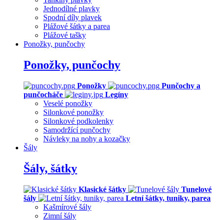
Jednodílné plavky
Spodní díly plavek
Plážové šátky a parea
Plážové tašky
Ponožky, punčochy
Ponožky, punčochy
Ponožky
Punčochy a
punčocháče
Legíny
Veselé ponožky
Silonkové ponožky
Silonkové podkolenky
Samodržící punčochy
Návleky na nohy a kozačky
Šály
Šály, šátky
Klasické šátky
Tunelové
šály
Letní šátky, tuniky, parea
Kašmírové šály
Zimní šály