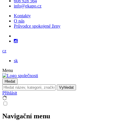
608 928 564
info@ekapo.cz
Kontakty
O nás
Průvodce spokojené ženy
cz
sk
Menu
Hledat
Vyhledat
Přihlásit
Navigační menu