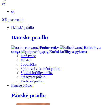
cz
sk
0
K porovnání
Dámské prádlo
Dámské prádlo
Podprsenky
Kalhotky a
tanga
Noční košilky a pyžama
Plné tvary
Plavky
Spodničky
Sportovní a funkční prádlo
Spodní košilky a tílka
Stahovací prádlo
Erotické prádlo
Pánské prádlo
Pánské prádlo