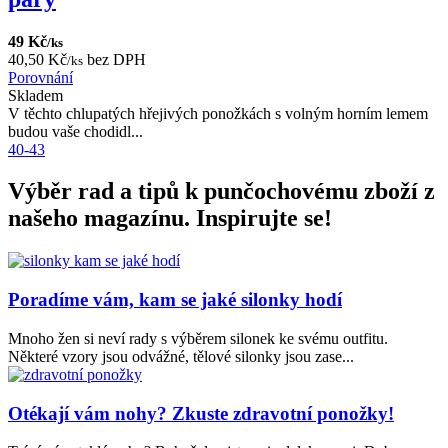
49 Kč
/ks
40,50 Kč
bez DPH
/ks
Porovnání
Skladem
V těchto chlupatých hřejivých ponožkách s volným horním lemem
budou vaše chodidl...
40-43
Výběr rad a tipů k punčochovému zboží z
našeho magazínu. Inspirujte se!
Poradíme vám, kam se jaké silonky hodí
Mnoho žen si neví rady s výběrem silonek ke svému outfitu.
Některé vzory jsou odvážné, tělové silonky jsou zase...
Otékají vám nohy? Zkuste zdravotní ponožky!