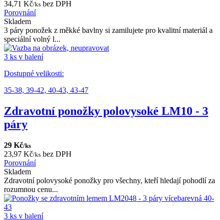
34,71 Kč
bez DPH
/ks
Porovnání
Skladem
3 páry ponožek z měkké bavlny si zamilujete pro kvalitní materiál a
speciální volný l...
3 ks v balení
Dostupné velikosti:
35-38,
39-42,
40-43,
43-47
Zdravotní ponožky polovysoké LM10 - 3
páry
29 Kč
/ks
23,97 Kč
bez DPH
/ks
Porovnání
Skladem
Zdravotní polovysoké ponožky pro všechny, kteří hledají pohodlí za
rozumnou cenu...
3 ks v balení