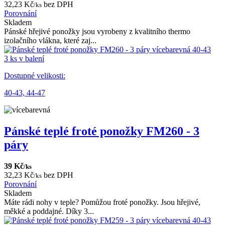
32,23 Kč
bez DPH
/ks
Porovnání
Skladem
Pánské hřejivé ponožky jsou vyrobeny z kvalitního thermo
izolačního vlákna, které zaj...
3 ks v balení
Dostupné velikosti:
40-43,
44-47
Pánské teplé froté ponožky FM260 - 3
páry
39 Kč
/ks
32,23 Kč
bez DPH
/ks
Porovnání
Skladem
Máte rádi nohy v teple? Pomůžou froté ponožky. Jsou hřejivé,
měkké a poddajné. Díky 3...