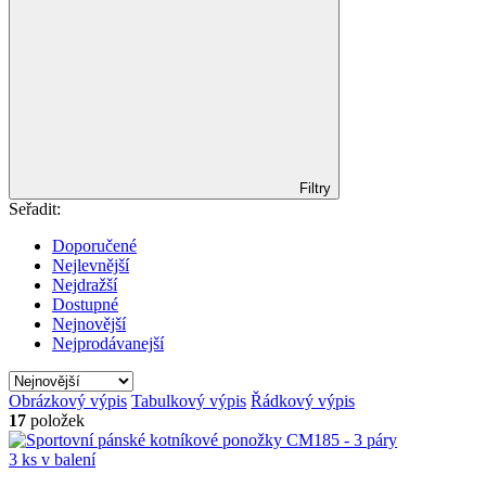
Filtry
Seřadit:
Doporučené
Nejlevnější
Nejdražší
Dostupné
Nejnovější
Nejprodávanejší
Obrázkový výpis
Tabulkový výpis
Řádkový výpis
17
položek
3 ks v balení