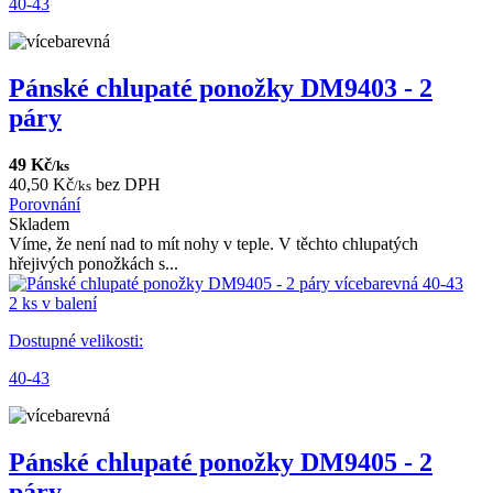
40-43
Pánské chlupaté ponožky DM9403 - 2
páry
49 Kč
/ks
40,50 Kč
bez DPH
/ks
Porovnání
Skladem
Víme, že není nad to mít nohy v teple. V těchto chlupatých
hřejivých ponožkách s...
2 ks v balení
Dostupné velikosti:
40-43
Pánské chlupaté ponožky DM9405 - 2
páry