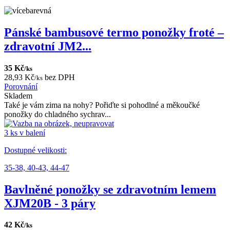
Pánské bambusové termo ponožky froté –
zdravotní JM2...
35 Kč
/ks
28,93 Kč
bez DPH
/ks
Porovnání
Skladem
Také je vám zima na nohy? Pořiďte si pohodlné a měkoučké
ponožky do chladného sychrav...
3 ks v balení
Dostupné velikosti:
35-38,
40-43,
44-47
Bavlněné ponožky se zdravotním lemem
XJM20B - 3 páry
42 Kč
/ks