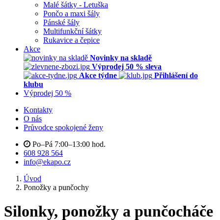
Malé šátky - Letuška
Pončo a maxi šály
Pánské šály
Multifunkční šátky
Rukavice a čepice
Akce
Novinky na skladě
Výprodej 50 % sleva
Akce týdne
Přihlášení do
klubu
Výprodej 50 %
Kontakty
O nás
Průvodce spokojené ženy
Po–Pá 7:00–13:00 hod.
608 928 564
info@ekapo.cz
Úvod
Ponožky a punčochy
Silonky, ponožky a punčocháče