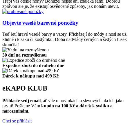
Trápí vás oteklé nohy? Bohužel nejste ani zdaleka sami. Dobrou
zprávou ale je, že existují osvědčené způsoby, jak nohám ulevit.
Objevte veselé barevné ponožky
Teď letí hravé veselé barvy a vzory. Přicházejí do módy a nosí se už
klidně i k saku či kostýmku. Doba nadvlády černých a šedých fusek
skončila!
30 dní na rozmyšlenou
Expedice zboží do druhého dne
Dárek k nákupu nad 499 Kč
eKAPO KLUB
Přihlaste svůj email
, ať víte o novinkách a slevových akcích jako
první! Pošleme Vám
kupón na 100 Kč a dárek k svátku a
narozeninám.
Chci se přihlásit