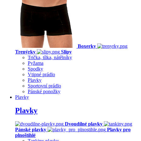
Boxerky
Trenýrky
Slipy
Trička, tílka, nátělníky
Pyžama
Spodky
Vtipné prádlo
Plavky
Sportovní prádlo
Pánské ponožky
Plavky
Plavky
Dvoudílné plavky
Pánské plavky
Plavky pro
plnoštíhlé
Tankiny plavky