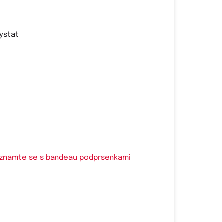
,
hystat