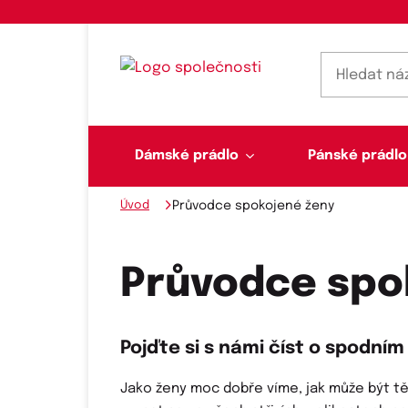
Dámské prádlo
Pánské prádlo
Úvod
Průvodce spokojené ženy
Dámské prádlo
Pánské prádlo
Plavky
Ponožky, punčochy
Šály, šátky
Průvodce spo
Novinky na skladě
Pojďte si s námi číst o spodním
Dvoudílné plavky
Klasické šátky
Podprsenky
Ponožky
Boxerky
Jako ženy moc dobře víme, jak může být t