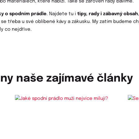
ebo materiálech, které nabízí. Také se zároveň rády bavíme.
ky o spodním prádle
. Najdete tu i
tipy, rady i zábavný obsah
e se třeba u své oblíbené kávy a zákusku. My zatím budeme c
ly co nejdříve.
hny naše zajímavé články