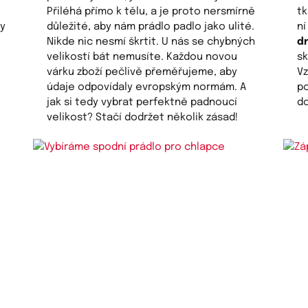
Přiléhá přímo k tělu, a je proto nersmírně
tk
sy
důležité, aby nám prádlo padlo jako ulité.
n
Nikde nic nesmí škrtit. U nás se chybných
d
velikostí bát nemusíte. Každou novou
sk
várku zboží pečlivě přeměřujeme, aby
V
údaje odpovídaly evropským normám. A
po
jak si tedy vybrat perfektně padnoucí
do
velikost? Stačí dodržet několik zásad!