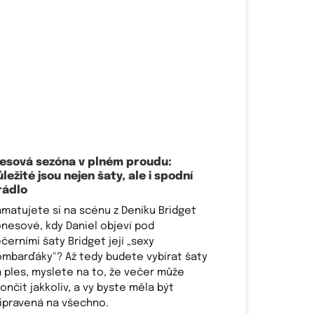
lesová sezóna v plném proudu:
ležité jsou nejen šaty, ale i spodní
rádlo
matujete si na scénu z Deníku Bridget
nesové, kdy Daniel objeví pod
černími šaty Bridget její „sexy
mbarďáky"? Až tedy budete vybírat šaty
 ples, myslete na to, že večer může
ončit jakkoliv, a vy byste měla být
ipravená na všechno.