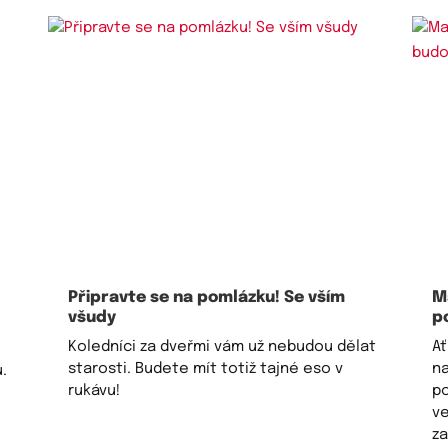
Připravte se na pomlázku! Se vším
M
všudy
p
Koledníci za dveřmi vám už nebudou dělat
Ať
starosti. Budete mít totiž tajné eso v
n
.
rukávu!
p
ve
za