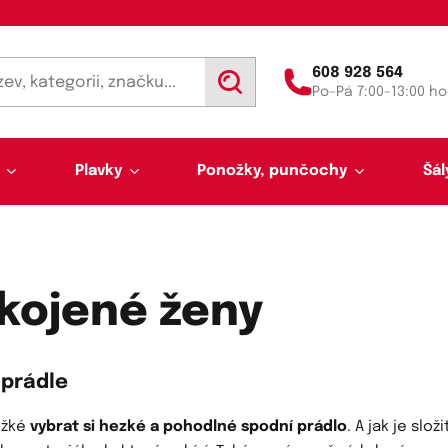
608 928 564
V
Po–Pá 7:00–13:00 ho
y
h
l
e
d
Plavky
Ponožky, punčochy
Šál
a
t
kojené ženy
Výprodej 50 % sleva
Akce týdne
 prádle
Punčochy a punčocháče
Kalhotky a tanga
Pánské plavky
Tunelové šály
Trenýrky
Letní šátky, tuniky, par
Noční košilky a pyžama
Plavky pro plnoštíhlé
Legíny
Slipy
ěžké
vybrat si hezké a pohodlné spodní prádlo
. A jak je slož