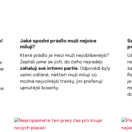
k!
Jaké spodní prádlo muži nejvíce
S
milují?
p
Které prádlo je mezi muži nejoblíbenější?
Už
Zeptali jsme se jich, do čeho nejraději
n
e
zahalují své intimní partie
. Odpovědi byly
ša
me
velmi odlišné, někteří muži milují co
Ře
možná nejvolnější trenky, jiní preferují
je
upnutější boxerky.
mn
ce
d