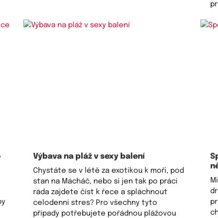
pr
o
Výbava na pláž v sexy balení
S
ně
Chystáte se v létě za exotikou k moři, pod
Mi
stan na Mácháč, nebo si jen tak po práci
dr
ráda zajdete číst k řece a spláchnout
by
pr
celodenní stres? Pro všechny tyto
ch
případy potřebujete pořádnou plážovou