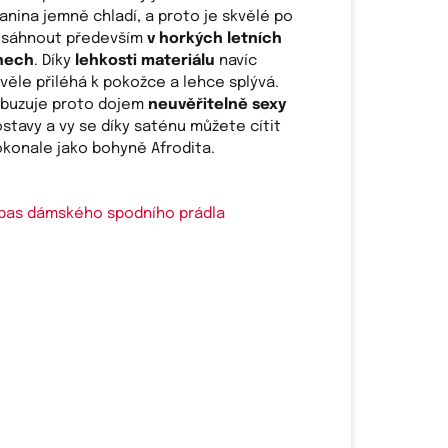
anina jemně chladí, a proto je skvělé po
í sáhnout především
v horkých letních
nech
. Díky
lehkosti materiálu
navíc
věle přiléhá k pokožce a lehce splývá.
zbuzuje proto dojem
neuvěřitelně sexy
stavy a vy se díky saténu můžete cítit
konale jako bohyně Afrodita.