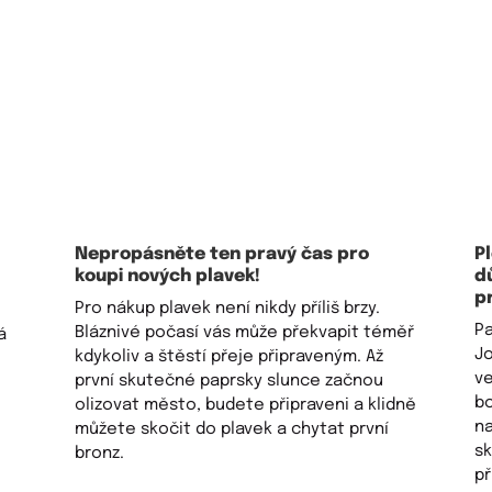
Nepropásněte ten pravý čas pro
P
koupi nových plavek!
dů
p
Pro nákup plavek není nikdy příliš brzy.
Pa
Bláznivé počasí vás může překvapit téměř
á
Jo
kdykoliv a štěstí přeje připraveným. Až
ve
první skutečné paprsky slunce začnou
bo
olizovat město, budete připraveni a klidně
na
můžete skočit do plavek a chytat první
sk
bronz.
př