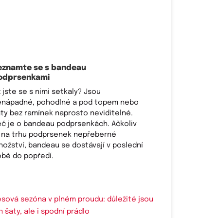
eznamte se s bandeau
odprsenkami
 jste se s nimi setkaly? Jsou
enápadné, pohodlné a pod topem nebo
ty bez ramínek naprosto neviditelné.
č je o bandeau podprsenkách. Ačkoliv
 na trhu podprsenek nepřeberné
ožství, bandeau se dostávají v poslední
obě do popředí.