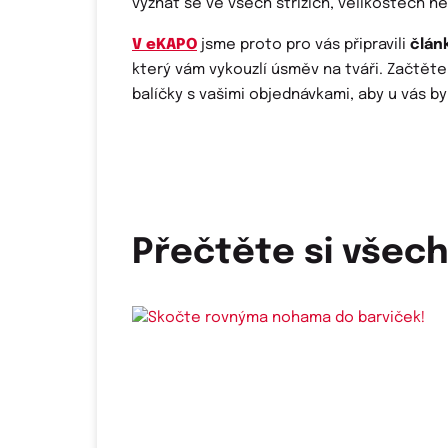
vyznat se ve všech střizích, velikostech n
V eKAPO
jsme proto pro vás připravili
člán
který vám vykouzlí úsměv na tváři. Začtět
balíčky s vašimi objednávkami, aby u vás by
Přečtěte si všec