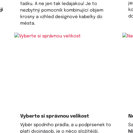
je
tašku. A ne jen tak ledajakou! Je to
jí
ko
nezbytný pomocník kombinující objem
d
krosny a vzhled designové kabelky do
města.
Vyberte si správnou velikost
N
Výběr spodního prádla, a u podprsenek to
Sa
platí dvojnásob, je o něco složitější.
hl