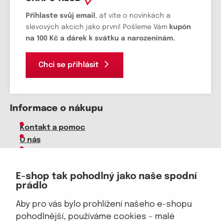
Přihlaste svůj email
, ať víte o novinkách a
slevových akcích jako první! Pošleme Vám
kupón
na 100 Kč a dárek k svátku a narozeninám.
Chci se přihlásit
Informace o nákupu
Kontakt a pomoc
O nás
Kariéra
Doprava, platba
E-shop tak pohodlný jako naše spodní
Velkoobchod
prádlo
Vrácení zboží, reklamace
Obchodní podmínky
Aby pro vás bylo prohlížení našeho e-shopu
Průvodce spokojené ženy
pohodlnější, používáme cookies – malé