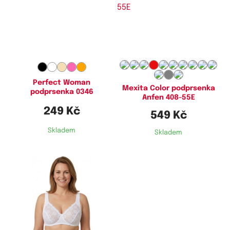
Dostupné velikosti:
Dostupné velikosti:
75C,
75D,
80B,
80C,
80D,
85B,
75C,
75D,
75E,
80C,
80D,
85C,
85C,
85D,
90B,
90C,
90D,
95C,
85D,
85E,
85G,
90D,
90E,
90F,
95D,
100B,
100C,
100D,
105B,
90G,
95D,
95E,
95F,
95G,
100D,
105C,
105D,
110C,
110D
100E,
100F,
100G,
105D,
105E,
105F,
105G,
110D,
110F
Perfect Woman
Mexita Color podprsenka
podprsenka 0346
Anfen 408-55E
249 Kč
549 Kč
Skladem
Skladem
Dostupné velikosti:
90D,
95D,
95E,
100D,
100E,
100F,
105D,
105E,
105F,
110D,