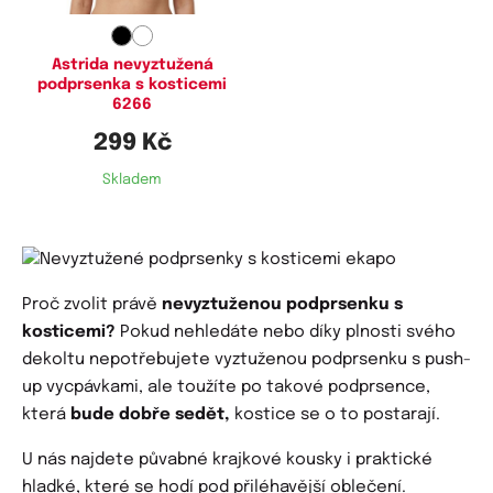
110E,
110F,
115E
Astrida nevyztužená
podprsenka s kosticemi
6266
299 Kč
Skladem
Proč zvolit právě
nevyztuženou podprsenku s
kosticemi?
Pokud nehledáte nebo díky plnosti svého
dekoltu nepotřebujete vyztuženou podprsenku s push-
up vycpávkami, ale toužíte po takové podprsence,
která
bude dobře sedět,
kostice se o to postarají.
U nás najdete půvabné krajkové kousky i praktické
hladké, které se hodí pod přiléhavější oblečení.