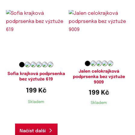
Dostupné velikosti:
Dostupné velikosti:
80B,
85B,
90B,
90C,
100B,
100C,
75D,
80B,
80C,
80D,
85B,
85D,
105B
90B,
90D
Jalen celokrajková
Sofia krajková podprsenka
podprsenka bez výztuže
bez výztuže 619
9009
199 Kč
199 Kč
Skladem
Skladem
Načíst další