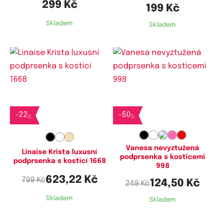
299 Kč
199 Kč
Skladem
Skladem
Dostupné velikosti:
Dostupné velikosti:
75D,
75F,
75H,
80D,
80E,
80F,
70B,
75B,
80B,
80C,
80D,
85B,
80G,
80H,
85F,
85G,
85H,
90D,
85C,
85D,
90B,
90C,
95C,
95D
-
22
-
50
%
%
90E,
90F,
90G,
90H,
95E,
95G
Vanesa nevyztužená
Linaise Krista luxusní
podprsenka s kosticemi
podprsenka s kosticí 1668
998
623,22 Kč
799 Kč
124,50 Kč
249 Kč
Skladem
Skladem