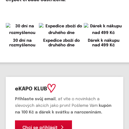
chybět či bude odstřižená.
30 dní na
Expedice zboží do
Dárek k nákupu
rozmyšlenou
druhého dne
nad 499 Kč
eKAPO KLUB
Přihlaste svůj email
, ať víte o novinkách a
slevových akcích jako první! Pošleme Vám
kupón
na 100 Kč a dárek k svátku a narozeninám.
Chci se přihlásit