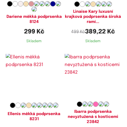
105E,
105F,
110E,
115E
Linaise Kary luxusní
krajková podprsenka široká
Dariene měkká podprsenka
ramí...
8124
389,22 Kč
299 Kč
499 Kč
Skladem
Skladem
Dostupné velikosti:
Dostupné velikosti:
75B,
80B,
80C,
80D,
85B,
85C,
80B,
80C,
80D,
85B,
85C,
85D,
85D,
85DD,
90C,
90D,
90DD,
90B,
90C,
90D,
95B,
95D,
100B,
95D,
100E,
105E,
110E
100D,
105B,
105C,
105D
Ibarra podprsenka
Ellenis měkká podprsenka
nevyztužená s kosticemi
8231
23842