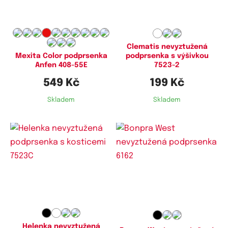
85D,
85E,
85G,
90D,
90E,
90F,
90G,
95D,
95E,
95F,
95G,
100D,
100E,
100F,
100G,
105D,
105E,
105F,
105G,
110D,
110F
Clematis nevyztužená
podprsenka s výšivkou
Mexita Color podprsenka
7523-2
Anfen 408-55E
199 Kč
549 Kč
Skladem
Skladem
Dostupné velikosti:
Dostupné velikosti:
80C,
85C,
90C,
95C,
100C,
70C,
75C,
80C,
85C,
90C,
90D
100D,
105C,
110C
Helenka nevyztužená