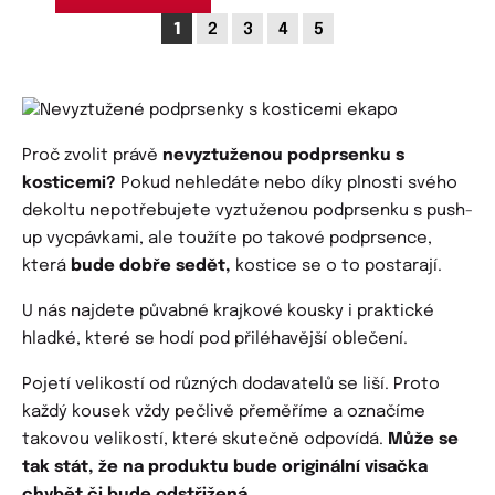
1
2
3
4
5
Proč zvolit právě
nevyztuženou podprsenku s
kosticemi?
Pokud nehledáte nebo díky plnosti svého
dekoltu nepotřebujete vyztuženou podprsenku s push-
up vycpávkami, ale toužíte po takové podprsence,
která
bude dobře sedět,
kostice se o to postarají.
U nás najdete půvabné krajkové kousky i praktické
hladké, které se hodí pod přiléhavější oblečení.
Pojetí velikostí od různých dodavatelů se liší. Proto
každý kousek vždy pečlivě přeměříme a označíme
takovou velikostí, které skutečně odpovídá.
Může se
tak stát, že na produktu bude originální visačka