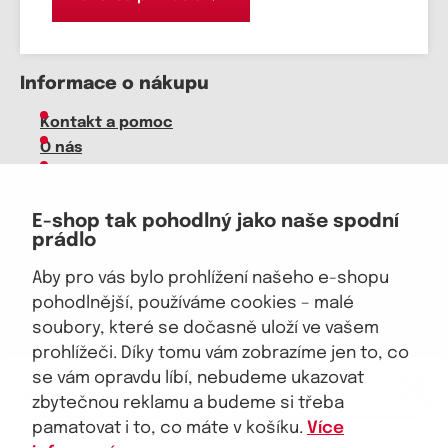
Informace o nákupu
Kontakt a pomoc
O nás
Kariéra
Doprava, platba
E-shop tak pohodlný jako naše spodní
Velkoobchod
prádlo
Vrácení zboží, reklamace
Obchodní podmínky
Aby pro vás bylo prohlížení našeho e-shopu
Průvodce spokojené ženy
pohodlnější, používáme cookies – malé
soubory, které se dočasně uloží ve vašem
Staňte se naším fanouškem
prohlížeči. Díky tomu vám zobrazíme jen to, co
eKAPO KLUB
se vám opravdu líbí, nebudeme ukazovat
Sleva 100 Kč na první nákup
nad 1000 Kč
zbytečnou reklamu a budeme si třeba
pamatovat i to, co máte v košíku.
Více
Jsme důvěryhodný obchod