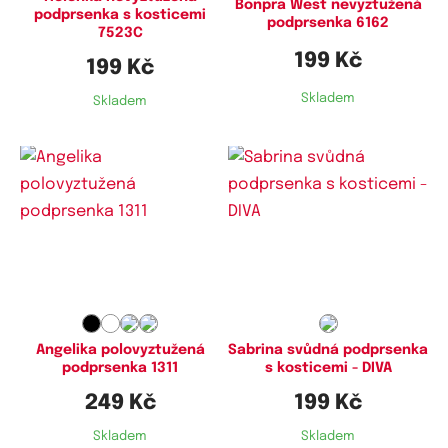
Bonpra West nevyztužená
podprsenka s kosticemi
podprsenka 6162
7523C
199 Kč
199 Kč
Skladem
Skladem
Dostupné velikosti:
Dostupné velikosti:
75C,
75D,
80C,
80D,
90D,
95D,
75C,
75D,
80C,
80D,
80E,
85C,
100D,
105D
85D,
85E
Angelika polovyztužená
Sabrina svůdná podprsenka
podprsenka 1311
s kosticemi - DIVA
249 Kč
199 Kč
Skladem
Skladem