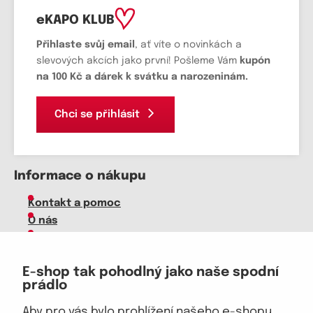
eKAPO KLUB
Přihlaste svůj email
, ať víte o novinkách a
slevových akcích jako první! Pošleme Vám
kupón
na 100 Kč a dárek k svátku a narozeninám.
Chci se přihlásit
Informace o nákupu
Kontakt a pomoc
O nás
Kariéra
Doprava, platba
E-shop tak pohodlný jako naše spodní
Velkoobchod
prádlo
Vrácení zboží, reklamace
Obchodní podmínky
Aby pro vás bylo prohlížení našeho e-shopu