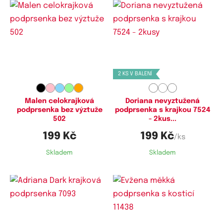
Dostupné velikosti:
Dostupné velikosti:
80B,
80C,
80D,
85B,
85C,
85D,
90C,
95C,
100C,
105C
90B,
90C,
90D,
95C,
100D,
105D
2 KS V BALENÍ
Malen celokrajková
Doriana nevyztužená
podprsenka bez výztuže
podprsenka s krajkou 7524
502
- 2kus...
199 Kč
199 Kč
/ks
Skladem
Skladem
Dostupné velikosti:
Dostupné velikosti: