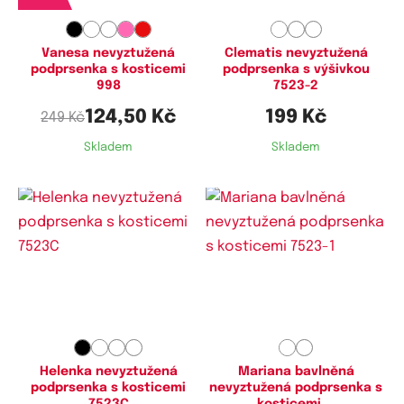
Vanesa nevyztužená
Clematis nevyztužená
podprsenka s kosticemi
podprsenka s výšivkou
998
7523-2
124,50 Kč
199 Kč
249 Kč
Skladem
Skladem
Dostupné velikosti:
Dostupné velikosti:
80C,
85C,
90C,
95C,
100C,
75C,
80C,
85C,
90C,
95C,
100C,
100D,
105C,
110C
105C
Helenka nevyztužená
Mariana bavlněná
podprsenka s kosticemi
nevyztužená podprsenka s