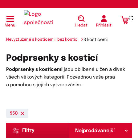
Menu
Hledat
Přihlásit
Nevyztužené s kosticemi i bez kostic
S kosticemi
Podprsenky s kosticí
Podprsenky s kosticemi
jsou oblíbené u žen a dívek
všech věkových kategorií. Pozvednou vaše prsa
a pomohou s jejich vytvarováním.
95C
Filtry