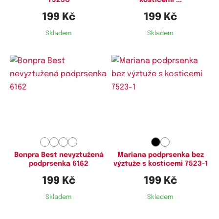
7523C
kosticemi ...
199 Kč
199 Kč
Skladem
Skladem
Dostupné velikosti:
Dostupné velikosti:
70C,
75C,
75D,
80C,
80D,
85C,
75C,
80C,
85C,
90C,
95C,
100C,
85D,
90C,
90D,
95C,
100D
105C,
110C
Bonpra Best nevyztužená
Mariana podprsenka bez
podprsenka 6162
výztuže s kosticemi 7523-1
199 Kč
199 Kč
Skladem
Skladem