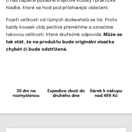
U nás najdete půvabné krajkové kousky i praktické
hladké, které se hodí pod přiléhavější oblečení.
Pojetí velikostí od různých dodavatelů se liší. Proto
každý kousek vždy pečlivě přeměříme a označíme
takovou velikostí, které skutečně odpovídá.
Může se
tak stát, že na produktu bude originální visačka
chybět či bude odstřižená.
30 dní na
Expedice zboží do
Dárek k nákupu
rozmyšlenou
druhého dne
nad 499 Kč