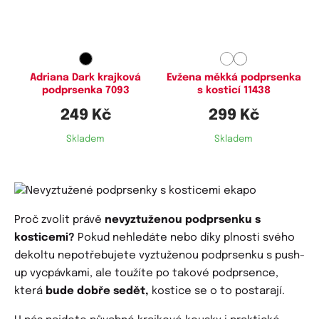
75C,
80C,
85C,
90C,
95C
80C,
85C,
90C,
95C,
100C
Adriana Dark krajková
Evžena měkká podprsenka
podprsenka 7093
s kosticí 11438
249 Kč
299 Kč
Skladem
Skladem
Proč zvolit právě
nevyztuženou podprsenku s
kosticemi?
Pokud nehledáte nebo díky plnosti svého
dekoltu nepotřebujete vyztuženou podprsenku s push-
up vycpávkami, ale toužíte po takové podprsence,
která
bude dobře sedět,
kostice se o to postarají.