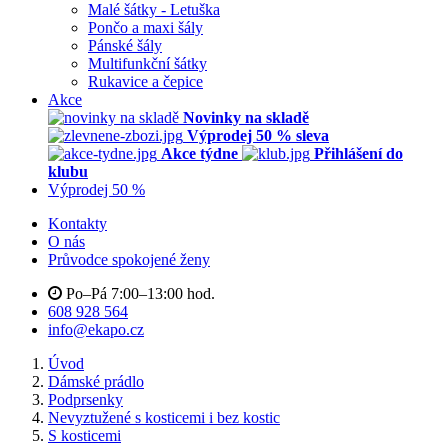
Malé šátky - Letuška
Pončo a maxi šály
Pánské šály
Multifunkční šátky
Rukavice a čepice
Akce
Novinky na skladě
Výprodej 50 % sleva
Akce týdne
Přihlášení do
klubu
Výprodej 50 %
Kontakty
O nás
Průvodce spokojené ženy
Po–Pá 7:00–13:00 hod.
608 928 564
info@ekapo.cz
Úvod
Dámské prádlo
Podprsenky
Nevyztužené s kosticemi i bez kostic
S kosticemi