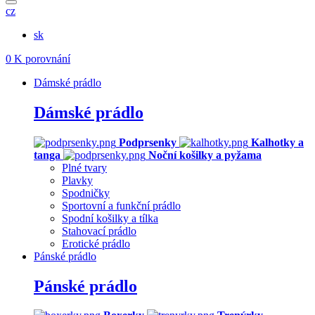
cz
sk
0
K porovnání
Dámské prádlo
Dámské prádlo
Podprsenky
Kalhotky a
tanga
Noční košilky a pyžama
Plné tvary
Plavky
Spodničky
Sportovní a funkční prádlo
Spodní košilky a tílka
Stahovací prádlo
Erotické prádlo
Pánské prádlo
Pánské prádlo