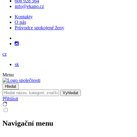
608 928 564
info@ekapo.cz
Kontakty
O nás
Průvodce spokojené ženy
cz
sk
Menu
Hledat
Vyhledat
Přihlásit
Navigační menu