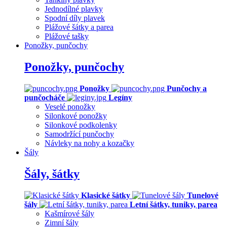
Jednodílné plavky
Spodní díly plavek
Plážové šátky a parea
Plážové tašky
Ponožky, punčochy
Ponožky, punčochy
Ponožky
Punčochy a
punčocháče
Legíny
Veselé ponožky
Silonkové ponožky
Silonkové podkolenky
Samodržící punčochy
Návleky na nohy a kozačky
Šály
Šály, šátky
Klasické šátky
Tunelové
šály
Letní šátky, tuniky, parea
Kašmírové šály
Zimní šály