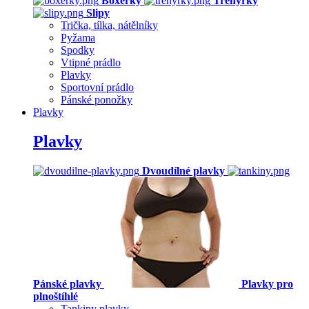
Boxerky
Trenýrky
Slipy
Trička, tílka, nátělníky
Pyžama
Spodky
Vtipné prádlo
Plavky
Sportovní prádlo
Pánské ponožky
Plavky
Plavky
Dvoudílné plavky
Pánské plavky
Plavky pro
plnoštíhlé
Tankiny plavky