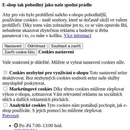
E-shop tak pohodlný jako naše spodní prádlo
Aby pro vás bylo prohlížení našeho e-shopu pohodlnější,
používáme cookies – malé soubory, které se dočasně uloží ve vašem
prohlížeči. Díky tomu vám zobrazíme jen to, co se vám opravdu líbí,
nebudeme ukazovat zbytečnou reklamu a budeme si třeba
pamatovat i to, co máte v košíku.
Více informací
Nastavení
Odmítnout
Souhlasit a zavřít
Cookies nastavení
Zavřít cookie lištu
Vaše soukromí je důležité. Můžete si vybrat nastavení cookies níže.
Cookies nezbytné pro využívání e-shopu
Toto nastavení nelze
deaktivovat. Bez nezbytných cookies souborů nelze naše služby
smysluplně poskytovat.
Marketingové cookies
Díky těmto cookies můžeme zlepšovat
výkon e-shopu, zobrazovat Vám relevantní reklamu na sociálních
sítích a dalších reklamních plochách.
Analytické cookies
Tyto cookies nám pomáhají pochopit, jak e-
shop používáte. S jejich pomocí ho můžeme zlepšovat.
Potvrzuji
Po–Pá 7:00–13:00 hod.