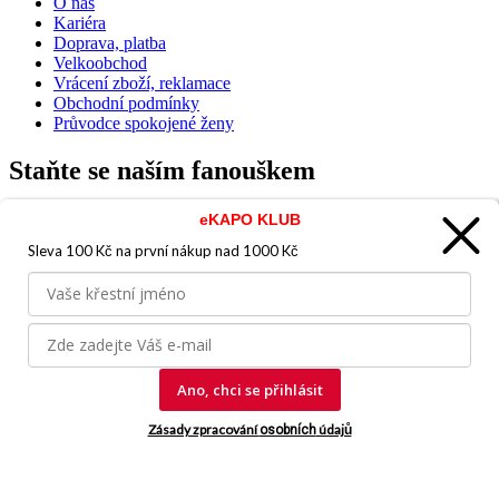
O nás
Kariéra
Doprava, platba
Velkoobchod
Vrácení zboží, reklamace
Obchodní podmínky
Průvodce spokojené ženy
Staňte se naším fanouškem
eKAPO KLUB
Sleva 100 Kč na první nákup
nad 1000 Kč
Jsme důvěryhodný obchod
Ano, chci se přihlásit
© 2026, eKAPO
Zásady zpracování
údajů
osobních
Úvodní strana
Obchodní podmínky
GDPR
Mapa stránek
Kontakt a
pomoc
Vyrobila
eBRÁNA.cz