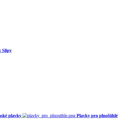
Slipy
ské plavky
Plavky pro plnoštíhlé