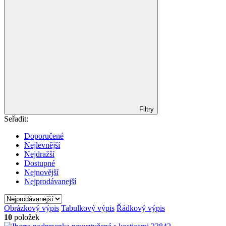
Filtry
Seřadit:
Doporučené
Nejlevnější
Nejdražší
Dostupné
Nejnovější
Nejprodávanejší
Obrázkový výpis
Tabulkový výpis
Řádkový výpis
10
položek