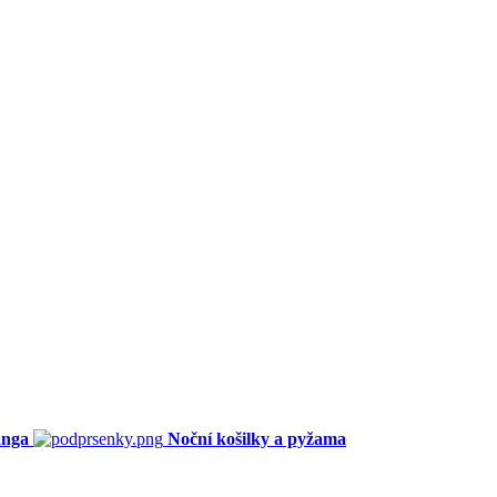
anga
Noční košilky a pyžama