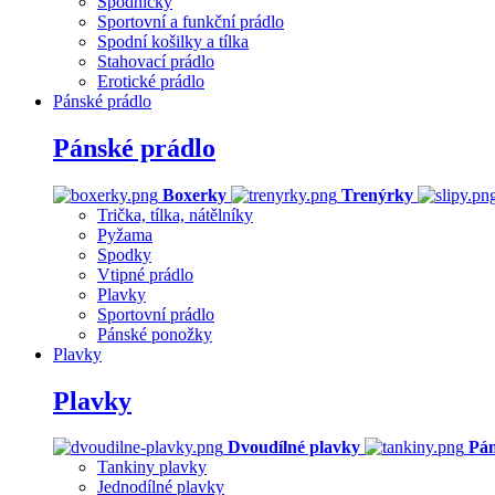
Spodničky
Sportovní a funkční prádlo
Spodní košilky a tílka
Stahovací prádlo
Erotické prádlo
Pánské prádlo
Pánské prádlo
Boxerky
Trenýrky
Trička, tílka, nátělníky
Pyžama
Spodky
Vtipné prádlo
Plavky
Sportovní prádlo
Pánské ponožky
Plavky
Plavky
Dvoudílné plavky
Pán
Tankiny plavky
Jednodílné plavky