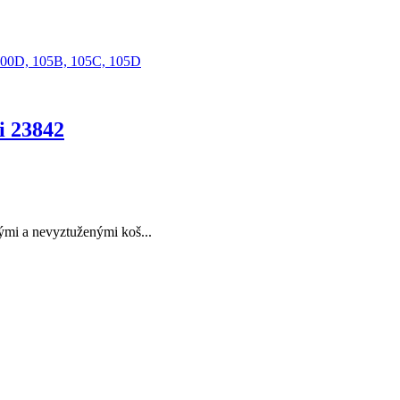
100D,
105B,
105C,
105D
i 23842
mi a nevyztuženými koš...