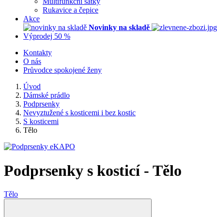
Multifunkční šátky
Rukavice a čepice
Akce
Novinky na skladě
Výprodej 50 %
Kontakty
O nás
Průvodce spokojené ženy
Úvod
Dámské prádlo
Podprsenky
Nevyztužené s kosticemi i bez kostic
S kosticemi
Tělo
Podprsenky s kosticí - Tělo
Tělo