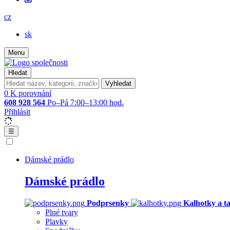
cz
sk
Menu
Hledat
Vyhledat
0
K porovnání
608 928 564
Po–Pá 7:00–13:00 hod.
Přihlásit
☰
Dámské prádlo
Dámské prádlo
Podprsenky
Kalhotky a t
Plné tvary
Plavky