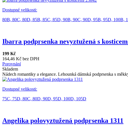
Dostupné velikosti:
80B,
80C,
80D,
85B,
85C,
85D,
90B,
90C,
90D,
95B,
95D,
100B,
Ibarra podprsenka nevyztužená s kosticem
199 Kč
164,46 Kč bez DPH
Porovnání
Skladem
Nádech romantiky a elegance. Lehounká dámská podprsenka s měkký
Dostupné velikosti:
75C,
75D,
80C,
80D,
90D,
95D,
100D,
105D
Angelika polovyztužená podprsenka 1311