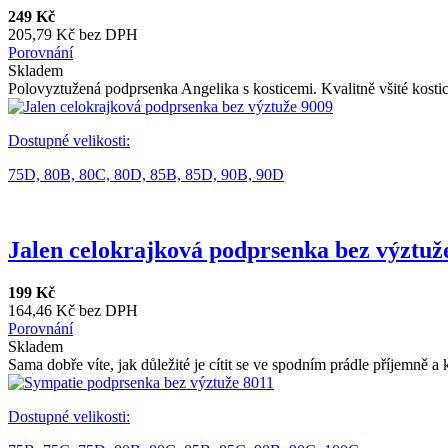
249 Kč
205,79 Kč bez DPH
Porovnání
Skladem
Polovyztužená podprsenka Angelika s kosticemi. Kvalitně všité kostice
Dostupné velikosti:
75D,
80B,
80C,
80D,
85B,
85D,
90B,
90D
Jalen celokrajková podprsenka bez výztuž
199 Kč
164,46 Kč bez DPH
Porovnání
Skladem
Sama dobře víte, jak důležité je cítit se ve spodním prádle příjemně a 
Dostupné velikosti: