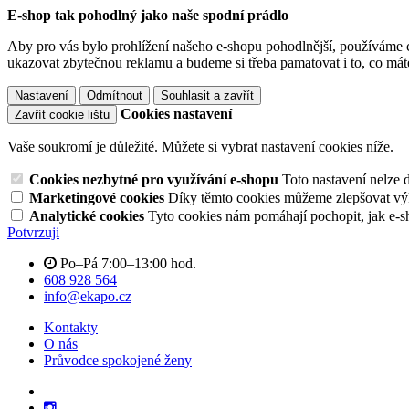
E-shop tak pohodlný jako naše spodní prádlo
Aby pro vás bylo prohlížení našeho e-shopu pohodlnější, používáme c
ukazovat zbytečnou reklamu a budeme si třeba pamatovat i to, co mát
Nastavení
Odmítnout
Souhlasit a zavřít
Cookies nastavení
Zavřít cookie lištu
Vaše soukromí je důležité. Můžete si vybrat nastavení cookies níže.
Cookies nezbytné pro využívání e-shopu
Toto nastavení nelze 
Marketingové cookies
Díky těmto cookies můžeme zlepšovat výko
Analytické cookies
Tyto cookies nám pomáhají pochopit, jak e-s
Potvrzuji
Po–Pá 7:00–13:00 hod.
608 928 564
info@ekapo.cz
Kontakty
O nás
Průvodce spokojené ženy