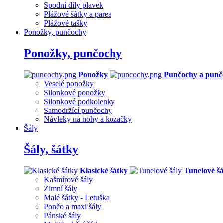
Spodní díly plavek
Plážové šátky a parea
Plážové tašky
Ponožky, punčochy
Ponožky, punčochy
Ponožky
Punčochy a punč
Veselé ponožky
Silonkové ponožky
Silonkové podkolenky
Samodržící punčochy
Návleky na nohy a kozačky
Šály
Šály, šátky
Klasické šátky
Tunelové šá
Kašmírové šály
Zimní šály
Malé šátky - Letuška
Pončo a maxi šály
Pánské šály