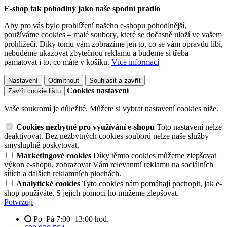
E-shop tak pohodlný jako naše spodní prádlo
Aby pro vás bylo prohlížení našeho e-shopu pohodlnější,
používáme cookies – malé soubory, které se dočasně uloží ve vašem
prohlížeči. Díky tomu vám zobrazíme jen to, co se vám opravdu líbí,
nebudeme ukazovat zbytečnou reklamu a budeme si třeba
pamatovat i to, co máte v košíku.
Více informací
Nastavení
Odmítnout
Souhlasit a zavřít
Cookies nastavení
Zavřít cookie lištu
Vaše soukromí je důležité. Můžete si vybrat nastavení cookies níže.
Cookies nezbytné pro využívání e-shopu
Toto nastavení nelze
deaktivovat. Bez nezbytných cookies souborů nelze naše služby
smysluplně poskytovat.
Marketingové cookies
Díky těmto cookies můžeme zlepšovat
výkon e-shopu, zobrazovat Vám relevantní reklamu na sociálních
sítích a dalších reklamních plochách.
Analytické cookies
Tyto cookies nám pomáhají pochopit, jak e-
shop používáte. S jejich pomocí ho můžeme zlepšovat.
Potvrzuji
Po–Pá 7:00–13:00 hod.