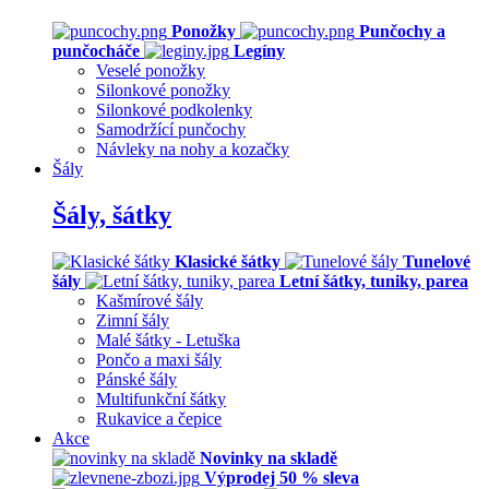
Ponožky
Punčochy a
punčocháče
Legíny
Veselé ponožky
Silonkové ponožky
Silonkové podkolenky
Samodržící punčochy
Návleky na nohy a kozačky
Šály
Šály, šátky
Klasické šátky
Tunelové
šály
Letní šátky, tuniky, parea
Kašmírové šály
Zimní šály
Malé šátky - Letuška
Pončo a maxi šály
Pánské šály
Multifunkční šátky
Rukavice a čepice
Akce
Novinky na skladě
Výprodej 50 % sleva