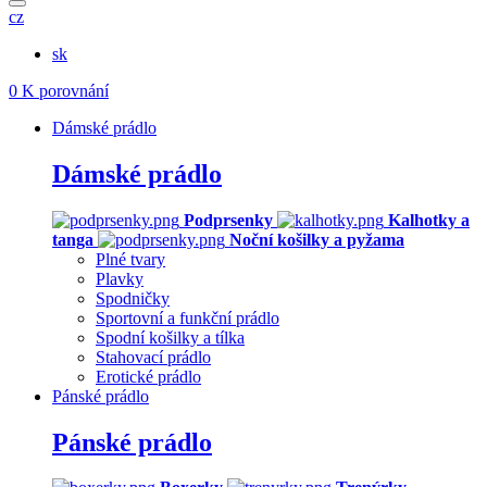
cz
sk
0
K porovnání
Dámské prádlo
Dámské prádlo
Podprsenky
Kalhotky a
tanga
Noční košilky a pyžama
Plné tvary
Plavky
Spodničky
Sportovní a funkční prádlo
Spodní košilky a tílka
Stahovací prádlo
Erotické prádlo
Pánské prádlo
Pánské prádlo