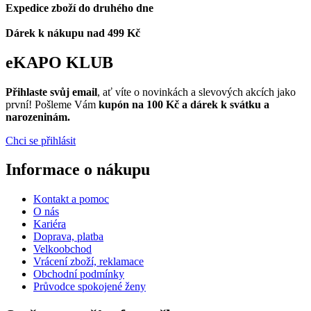
Expedice zboží do druhého dne
Dárek k nákupu nad 499 Kč
eKAPO KLUB
Přihlaste svůj email
, ať víte o novinkách a slevových akcích jako
první! Pošleme Vám
kupón na 100 Kč a dárek k svátku a
narozeninám.
Chci se přihlásit
Informace o nákupu
Kontakt a pomoc
O nás
Kariéra
Doprava, platba
Velkoobchod
Vrácení zboží, reklamace
Obchodní podmínky
Průvodce spokojené ženy