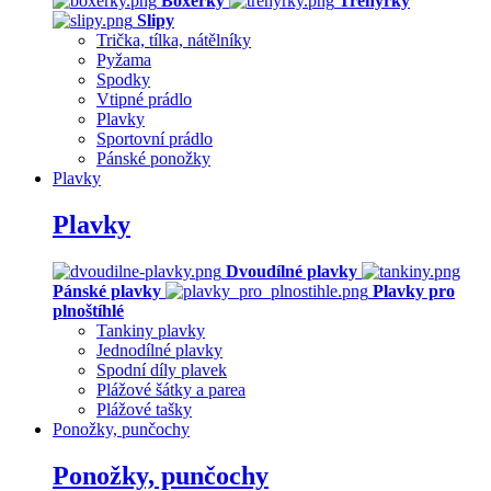
Boxerky
Trenýrky
Slipy
Trička, tílka, nátělníky
Pyžama
Spodky
Vtipné prádlo
Plavky
Sportovní prádlo
Pánské ponožky
Plavky
Plavky
Dvoudílné plavky
Pánské plavky
Plavky pro
plnoštíhlé
Tankiny plavky
Jednodílné plavky
Spodní díly plavek
Plážové šátky a parea
Plážové tašky
Ponožky, punčochy
Ponožky, punčochy