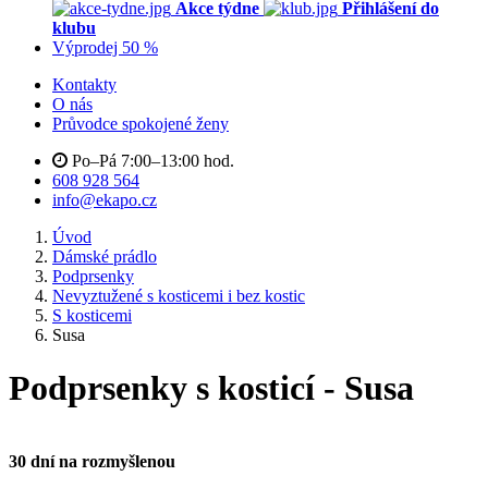
Akce týdne
Přihlášení do
klubu
Výprodej 50 %
Kontakty
O nás
Průvodce spokojené ženy
Po–Pá 7:00–13:00 hod.
608 928 564
info@ekapo.cz
Úvod
Dámské prádlo
Podprsenky
Nevyztužené s kosticemi i bez kostic
S kosticemi
Susa
Podprsenky s kosticí - Susa
30 dní na rozmyšlenou