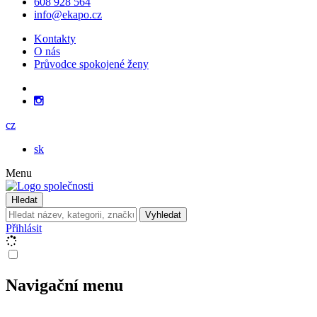
608 928 564
info@ekapo.cz
Kontakty
O nás
Průvodce spokojené ženy
cz
sk
Menu
Hledat
Vyhledat
Přihlásit
Navigační menu