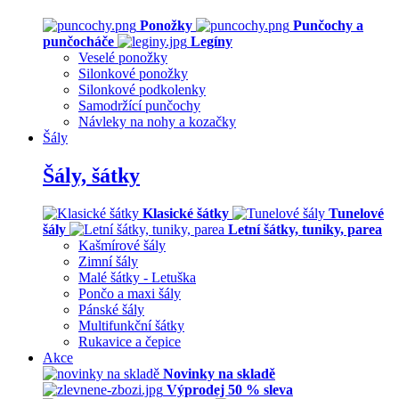
Ponožky
Punčochy a
punčocháče
Legíny
Veselé ponožky
Silonkové ponožky
Silonkové podkolenky
Samodržící punčochy
Návleky na nohy a kozačky
Šály
Šály, šátky
Klasické šátky
Tunelové
šály
Letní šátky, tuniky, parea
Kašmírové šály
Zimní šály
Malé šátky - Letuška
Pončo a maxi šály
Pánské šály
Multifunkční šátky
Rukavice a čepice
Akce
Novinky na skladě
Výprodej 50 % sleva