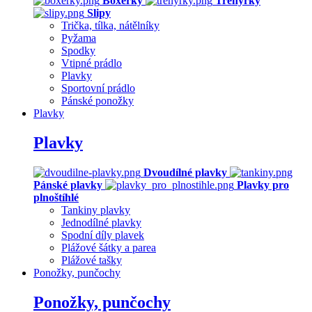
Boxerky
Trenýrky
Slipy
Trička, tílka, nátělníky
Pyžama
Spodky
Vtipné prádlo
Plavky
Sportovní prádlo
Pánské ponožky
Plavky
Plavky
Dvoudílné plavky
Pánské plavky
Plavky pro
plnoštíhlé
Tankiny plavky
Jednodílné plavky
Spodní díly plavek
Plážové šátky a parea
Plážové tašky
Ponožky, punčochy
Ponožky, punčochy