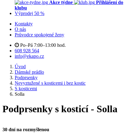
Akce týdne
Přihlášení do
klubu
Výprodej 50 %
Kontakty
O nás
Průvodce spokojené ženy
Po–Pá 7:00–13:00 hod.
608 928 564
info@ekapo.cz
Úvod
Dámské prádlo
Podprsenky
Nevyztužené s kosticemi i bez kostic
S kosticemi
Solla
Podprsenky s kosticí - Solla
30 dní na rozmyšlenou