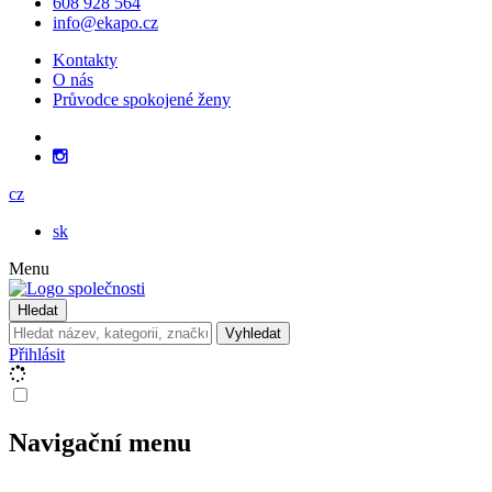
608 928 564
info@ekapo.cz
Kontakty
O nás
Průvodce spokojené ženy
cz
sk
Menu
Hledat
Vyhledat
Přihlásit
Navigační menu