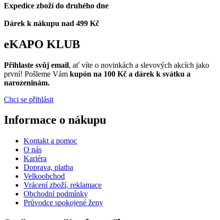
Expedice zboží do druhého dne
Dárek k nákupu nad 499 Kč
eKAPO KLUB
Přihlaste svůj email
, ať víte o novinkách a slevových akcích jako
první! Pošleme Vám
kupón na 100 Kč a dárek k svátku a
narozeninám.
Chci se přihlásit
Informace o nákupu
Kontakt a pomoc
O nás
Kariéra
Doprava, platba
Velkoobchod
Vrácení zboží, reklamace
Obchodní podmínky
Průvodce spokojené ženy