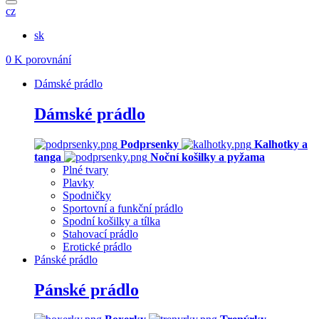
cz
sk
0
K porovnání
Dámské prádlo
Dámské prádlo
Podprsenky
Kalhotky a
tanga
Noční košilky a pyžama
Plné tvary
Plavky
Spodničky
Sportovní a funkční prádlo
Spodní košilky a tílka
Stahovací prádlo
Erotické prádlo
Pánské prádlo
Pánské prádlo