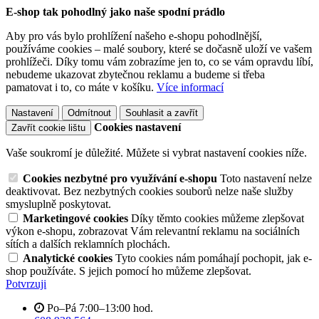
E-shop tak pohodlný jako naše spodní prádlo
Aby pro vás bylo prohlížení našeho e-shopu pohodlnější,
používáme cookies – malé soubory, které se dočasně uloží ve vašem
prohlížeči. Díky tomu vám zobrazíme jen to, co se vám opravdu líbí,
nebudeme ukazovat zbytečnou reklamu a budeme si třeba
pamatovat i to, co máte v košíku.
Více informací
Nastavení
Odmítnout
Souhlasit a zavřít
Cookies nastavení
Zavřít cookie lištu
Vaše soukromí je důležité. Můžete si vybrat nastavení cookies níže.
Cookies nezbytné pro využívání e-shopu
Toto nastavení nelze
deaktivovat. Bez nezbytných cookies souborů nelze naše služby
smysluplně poskytovat.
Marketingové cookies
Díky těmto cookies můžeme zlepšovat
výkon e-shopu, zobrazovat Vám relevantní reklamu na sociálních
sítích a dalších reklamních plochách.
Analytické cookies
Tyto cookies nám pomáhají pochopit, jak e-
shop používáte. S jejich pomocí ho můžeme zlepšovat.
Potvrzuji
Po–Pá 7:00–13:00 hod.